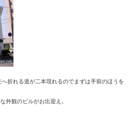
左へ折れる道が二本現れるのでまずは手前のほうを
ンな外観のビルがお出迎え。