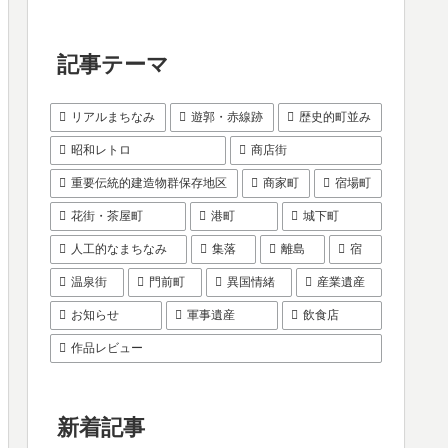
記事テーマ
リアルまちなみ
遊郭・赤線跡
歴史的町並み
昭和レトロ
商店街
重要伝統的建造物群保存地区
商家町
宿場町
花街・茶屋町
港町
城下町
人工的なまちなみ
集落
離島
宿
温泉街
門前町
異国情緒
産業遺産
お知らせ
軍事遺産
飲食店
作品レビュー
新着記事