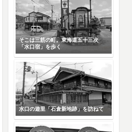
そこは三筋の町。東海道五十三次
「水口宿」を歩く
水口の遊里「石倉新地跡」を訪ねて