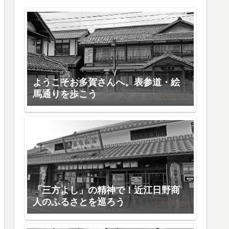
ようこそお多賀さんへ。表参道・絵
馬通りを歩こう
「三方よし」の精神で！近江日野商
人のふるさとを巡ろう