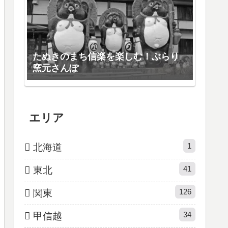
たぬきのまち信楽を楽しむ！ぶらり
窯元さんぽ
エリア
1
北海道
41
東北
126
関東
34
甲信越