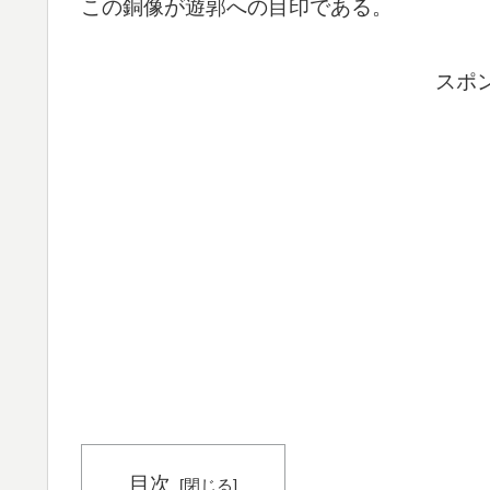
この銅像が遊郭への目印である。
スポ
目次