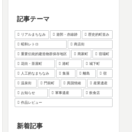
記事テーマ
リアルまちなみ
遊郭・赤線跡
歴史的町並み
昭和レトロ
商店街
重要伝統的建造物群保存地区
商家町
宿場町
花街・茶屋町
港町
城下町
人工的なまちなみ
集落
離島
宿
温泉街
門前町
異国情緒
産業遺産
お知らせ
軍事遺産
飲食店
作品レビュー
新着記事