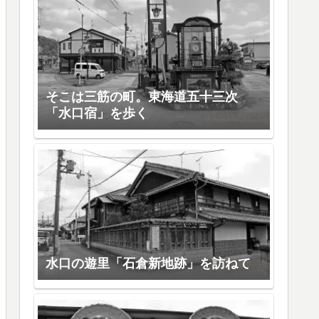
そこは三筋の町。東海道五十三次
「水口宿」を歩く
水口の遊里「石倉新地跡」を訪ねて