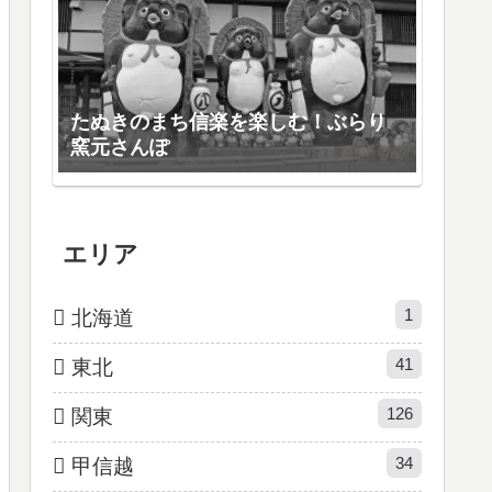
たぬきのまち信楽を楽しむ！ぶらり
窯元さんぽ
エリア
1
北海道
41
東北
126
関東
34
甲信越