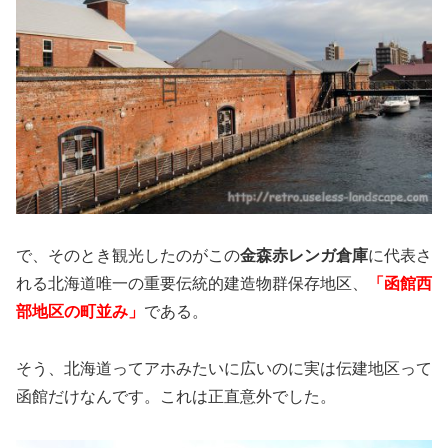
で、そのとき観光したのがこの
金森赤レンガ倉庫
に代表さ
れる北海道唯一の重要伝統的建造物群保存地区、
「函館西
部地区の町並み」
である。
そう、北海道ってアホみたいに広いのに実は伝建地区って
函館だけなんです。これは正直意外でした。