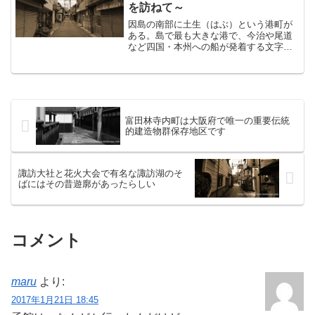
オルの...
を訪ねて～
因島の南部に土生（はぶ）という港町が
ある。島で最も大きな港で、今治や尾道
など四国・本州への船が発着する文字通
りハブとなる港である。かつて因島が造
船業で賑わった昭和時代、土生のまちも
大いに賑わっていたと言う。その時代の
名残を求めてしばし付近を...
富田林寺内町は大阪府で唯一の重要伝統
的建造物群保存地区です
諏訪大社と花火大会で有名な諏訪湖のそ
ばにはその昔遊廓があったらしい
コメント
maru
より:
2017年1月21日 18:45