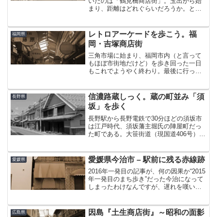
いたのは「鶴見橋商店街」。玉出から始
まり、距離はどれぐらいだろうか。とに
かくよく歩いた一日だった。「鶴見橋商
店街」は東西に1km延びる、長いことで
有名な商店街。着いたのが真ん中らへん
レトロアーケードを歩こう。福
福岡県
だったので、いやいや端...
岡・吉塚商店街
三角市場に始まり、福岡市内（と言って
もほぼ市街地だけど）を歩き回った一日
もこれでようやく終わり。最後に行った
のが、博多のお隣「吉塚」にある吉塚商
店街。博多からそれなりに近いにも関わ
らず、住宅街に埋没するかのように完全
信濃路蔵しっく。蔵の町並み「須
長野県
に付近の下町風景に溶け込...
坂」を歩く
長野駅から長野電鉄で30分ほどの須坂市
は江戸時代、須坂藩主堀氏の陣屋町だっ
た町である。大笹街道（現国道406号）、
谷街道、山田街道と3本の街道が交差する
交通の要衝でもあり、物資の集散地とし
ても栄えた。明治から昭和初期にかけて
愛媛県今治市 – 駅前に残る赤線跡
愛媛県
は近代製糸業が発...
2016年一発目の記事が、何の因果か“2015
年一発目のまち歩き”だった今治になって
しまったわけなんですが、遅れを嘆いた
ところで始まりませんので。ぱっぱと本
題に入りましょう。2015年1月1日。新年
を迎え、清々しい気分で向かった先はタ
因島『土生商店街』～昭和の面影
広島県