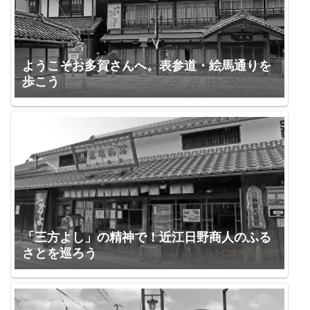
ようこそお多賀さんへ。表参道・絵馬通りを
歩こう
「三方よし」の精神で！近江日野商人のふる
さとを巡ろう