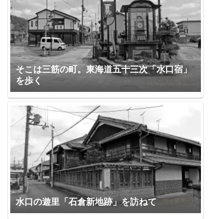
そこは三筋の町。東海道五十三次「水口宿」
を歩く
水口の遊里「石倉新地跡」を訪ねて