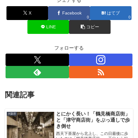
シェアする
X
Facebook
はてブ
0
0
LINE
コピー
フォローする
関連記事
とにかく長い！「鶴見橋商店街」
大阪府
と「津守商店街」をぶっ通しで歩
き倒せ
西天下茶屋から北上し、この日最後に歩