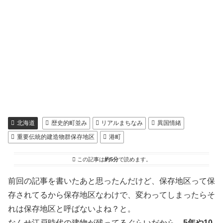
北海道
歴史的町並み
リアルまちなみ
異国情緒
重要伝統的建造物群保存地区
港町
この記事は
約5分
で読めます。
前回の記事を書いたあと思ったんだけど、保存地区って保
存されてるから保存地区なわけで、変わってしまったらそ
れは保存地区と呼ばないよね？と。
なんせ江戸時代の建物が残ってるぐらいだから、
5年や10