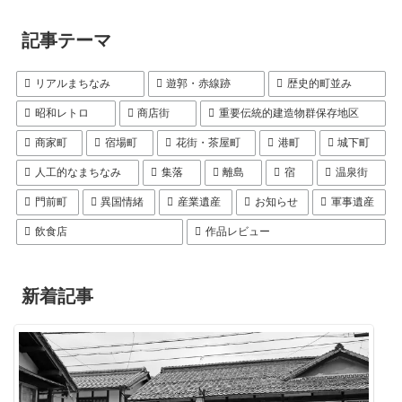
記事テーマ
リアルまちなみ
遊郭・赤線跡
歴史的町並み
昭和レトロ
商店街
重要伝統的建造物群保存地区
商家町
宿場町
花街・茶屋町
港町
城下町
人工的なまちなみ
集落
離島
宿
温泉街
門前町
異国情緒
産業遺産
お知らせ
軍事遺産
飲食店
作品レビュー
新着記事