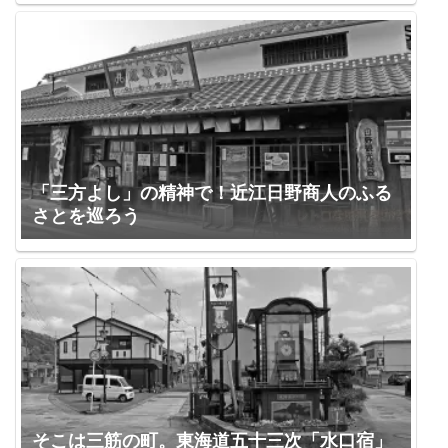
「三方よし」の精神で！近江日野商人のふる
さとを巡ろう
そこは三筋の町。東海道五十三次「水口宿」