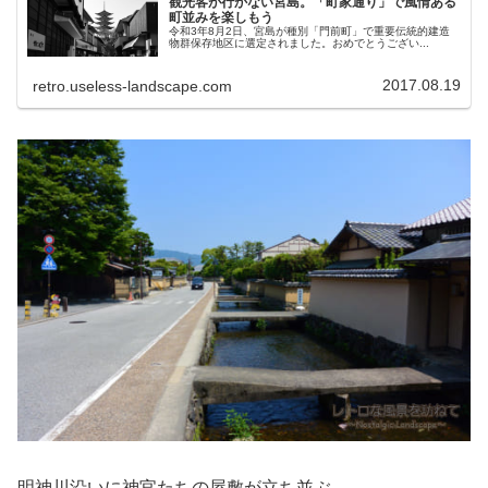
観光客が行かない宮島。「町家通り」で風情ある
町並みを楽しもう
令和3年8月2日、宮島が種別「門前町」で重要伝統的建造
物群保存地区に選定されました。おめでとうござい...
2017.08.19
retro.useless-landscape.com
明神川沿いに神官たちの屋敷が立ち並ぶ。