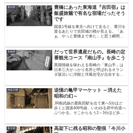
つくものは、やっぱり宇治茶と世界遺産
であろうか。10円玉の表に刻まれた平等
豊橋にあった東海道『吉田宿』は
愛知県
院鳳凰堂のある街で...
飯盛旅籠で有名な宿場だったそう
です
国道1号線を東京へ向けて走ると、豊川を
渡るあたりで吉田城の櫓が見える。「あ
ぁ、やっと豊橋まで来た」と思う瞬間で
ある。道は程なくして左へ折れる。直進
すると伊良湖方面だ。いつもここで間違
えて真っ直ぐ行きそうになってしまう。
だって世界遺産だもの。長崎の定
長崎県
その交差点が、かつて豊...
番観光コース『南山手』を歩こう
異国情緒を味わえる長崎の「東山手」は
日本三大がっかり名所と呼ばれるオラン
ダ坂沿いに洋館と洋風住宅が点在する見
ごたえある場所だ。東山手の反対にあた
る大浦川の左岸には、同じように「南山
手」が存在する。ただし、こう言っても
追憶の亀甲マーケット ～消えた
神奈川県
ほとんどの人はピンとこな...
昭和の幻～
JR南武線の鹿島田駅を出て東へ5分ほど
歩くと国道409号線、いわゆる府中街道へ
ぶつかる。そこからもう2～3分ほど歩い
た街道沿いに、昭和が残した幻のような
景色がある。いや、今となっては“あっ
た”と言うほうが正しいだろう。至高のバ
高架下に残る昭和の聖痕「今川小
東京都
ラック・アート...