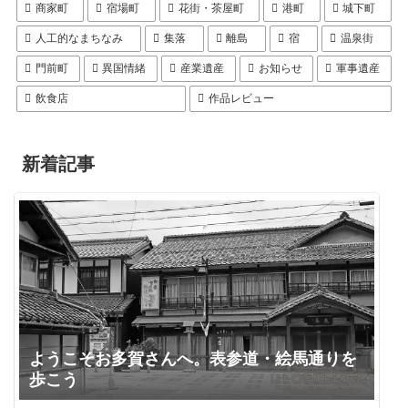
商家町
宿場町
花街・茶屋町
港町
城下町
人工的なまちなみ
集落
離島
宿
温泉街
門前町
異国情緒
産業遺産
お知らせ
軍事遺産
飲食店
作品レビュー
新着記事
ようこそお多賀さんへ。表参道・絵馬通りを
歩こう