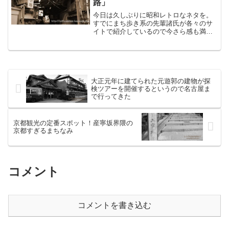
路」
今日は久しぶりに昭和レトロなネタを。
すでにまち歩き系の先輩諸氏が各々のサ
イトで紹介しているので今さら感も満載
なんですが、歩いてきた以上は書きたく
なるわけで。それは、東京のど真ん中に
残る戦後。東京駅と神田駅の間のガード
下に残るバラック飲み屋群...
大正元年に建てられた元遊郭の建物が探
検ツアーを開催するというので名古屋ま
で行ってきた
京都観光の定番スポット！産寧坂界隈の
京都すぎるまちなみ
コメント
コメントを書き込む