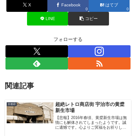
X
Facebook
はてブ
0
0
LINE
コピー
フォローする
関連記事
超絶レトロ商店街 宇治市の黄檗
京都府
新生市場
【悲報】2016年春頃、黄檗新生市場は無
情にも解体されてしまったようです。誠
に遺憾です。心よりご冥福をお祈りしま
す。京都の宇治市と言われてぱっと思い