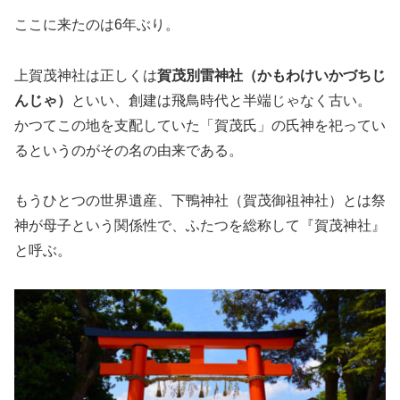
ここに来たのは6年ぶり。
上賀茂神社は正しくは
賀茂別雷神社（かもわけいかづちじ
んじゃ）
といい、創建は飛鳥時代と半端じゃなく古い。
かつてこの地を支配していた「賀茂氏」の氏神を祀ってい
るというのがその名の由来である。
もうひとつの世界遺産、下鴨神社（賀茂御祖神社）とは祭
神が母子という関係性で、ふたつを総称して『賀茂神社』
と呼ぶ。