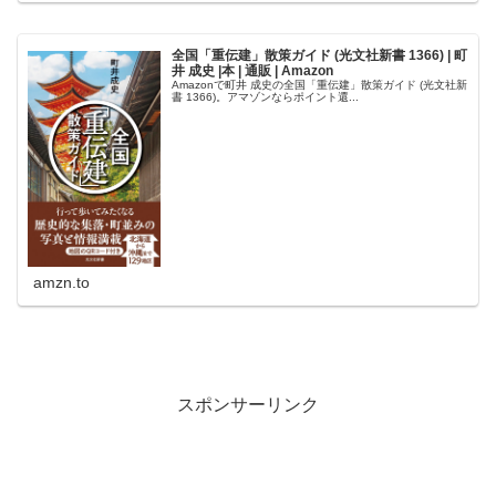
全国「重伝建」散策ガイド (光文社新書 1366) | 町
井 成史 |本 | 通販 | Amazon
Amazonで町井 成史の全国「重伝建」散策ガイド (光文社新
書 1366)。アマゾンならポイント還...
amzn.to
スポンサーリンク