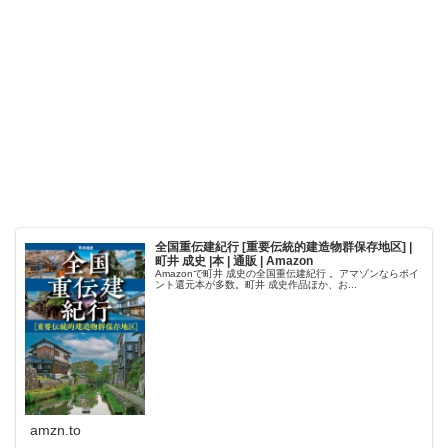
全国重伝建紀行 [重要伝統的建造物群保存地区] |
町井 成史 |本 | 通販 | Amazon
Amazonで町井 成史の全国重伝建紀行 。アマゾンならポイ
ント還元本が多数。町井 成史作品ほか、お...
amzn.to