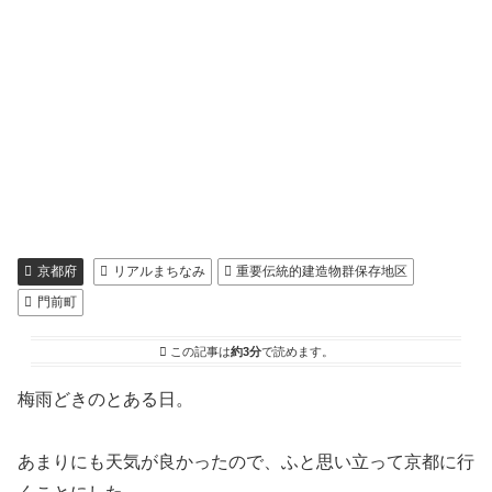
京都府
リアルまちなみ
重要伝統的建造物群保存地区
門前町
この記事は
約3分
で読めます。
梅雨どきのとある日。
あまりにも天気が良かったので、ふと思い立って京都に行