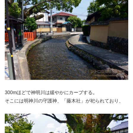
300mほどで神明川は緩やかにカーブする。
そこには明神川の守護神、「藤木社」が祀られており、