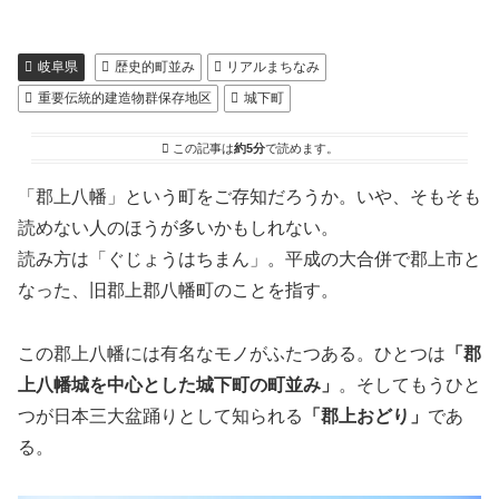
岐阜県
歴史的町並み
リアルまちなみ
重要伝統的建造物群保存地区
城下町
この記事は
約5分
で読めます。
「郡上八幡」という町をご存知だろうか。いや、そもそも
読めない人のほうが多いかもしれない。
読み方は「ぐじょうはちまん」。平成の大合併で郡上市と
なった、旧郡上郡八幡町のことを指す。
この郡上八幡には有名なモノがふたつある。ひとつは
「郡
上八幡城を中心とした城下町の町並み」
。そしてもうひと
つが日本三大盆踊りとして知られる
「郡上おどり」
であ
る。