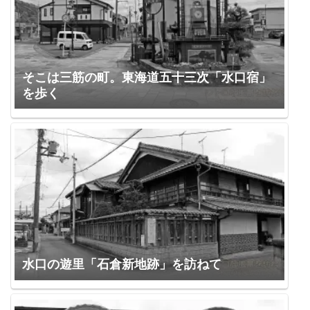
そこは三筋の町。東海道五十三次「水口宿」
を歩く
水口の遊里「石倉新地跡」を訪ねて