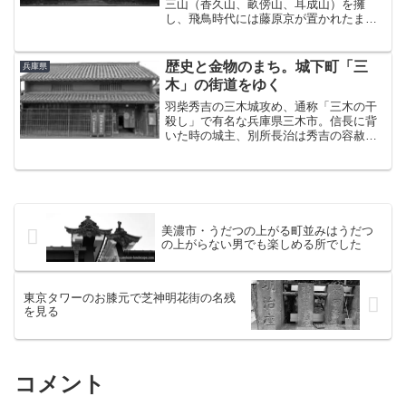
三山（香久山、畝傍山、耳成山）を擁
し、飛鳥時代には藤原京が置かれたまさ
に古都の中の古都と言える町。この橿原
の中心部にも近い「今井町」に、全国で
も屈指の江戸時代からの町並みが残って
歴史と金物のまち。城下町「三
兵庫県
いる。今井町のあらまし戦国...
木」の街道をゆく
羽柴秀吉の三木城攻め、通称「三木の干
殺し」で有名な兵庫県三木市。信長に背
いた時の城主、別所長治は秀吉の容赦な
い兵糧攻めに屈し、1年10ヶ月にも及んだ
籠城の末に兵士や領民の命と引き換えに
一族での自刃を選び、ここに三木城は陥
落した。そんな三木城...
美濃市・うだつの上がる町並みはうだつ
の上がらない男でも楽しめる所でした
東京タワーのお膝元で芝神明花街の名残
を見る
コメント