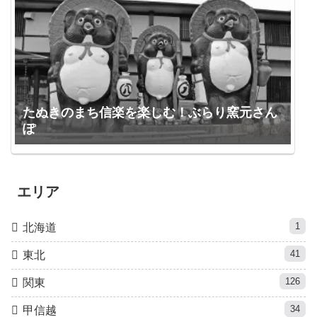
たぬきのまち信楽を楽しむ！ぶらり窯元さん
ぽ
エリア
1
北海道
41
東北
126
関東
34
甲信越