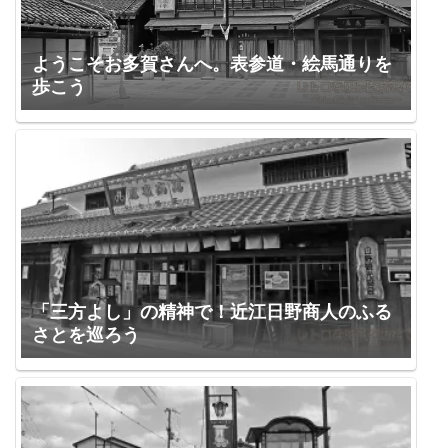
ようこそお多賀さんへ。表参道・絵馬通りを
歩こう
「三方よし」の精神で！近江日野商人のふる
さとを巡ろう