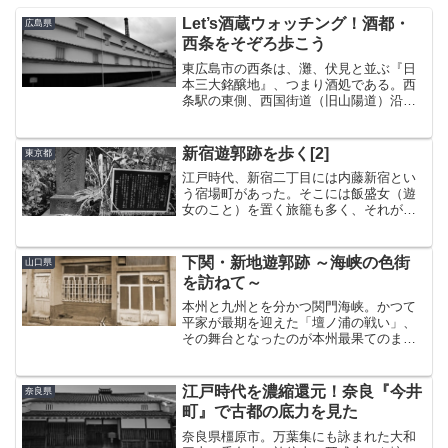
Let’s酒蔵ウォッチング！酒都・
広島県
西条をそぞろ歩こう
東広島市の西条は、灘、伏見と並ぶ『日
本三大銘醸地』、つまり酒処である。西
条駅の東側、西国街道（旧山陽道）沿い
には醸造場が立ち並び、歴史ある町並み
は「西条酒蔵通り」の名で広く浸透して
いる。灘と伏見は何か聞いたことがあ
新宿遊郭跡を歩く[2]
東京都
る、という人も多いだろう。...
江戸時代、新宿二丁目には内藤新宿とい
う宿場町があった。そこには飯盛女（遊
女のこと）を置く旅籠も多く、それがの
ちの新宿遊郭へとつながっていく。投げ
込み寺さて、新宿遊郭の北東に、「成覚
寺」というお寺がある。遊女たちは、過
下関・新地遊郭跡 ～海峡の色街
山口県
酷な仕事で病死したり客と...
を訪ねて～
本州と九州とを分かつ関門海峡。かつて
平家が最期を迎えた「壇ノ浦の戦い」、
その舞台となったのが本州最果てのまち
下関である。その下関に、本州最果ての
遊郭、『新地遊郭』がある。長年行きた
かったこの場所にようやく足を運ぶこと
江戸時代を濃縮還元！奈良『今井
奈良県
ができた。目的地へは、下...
町』で古都の底力を見た
奈良県橿原市。万葉集にも詠まれた大和