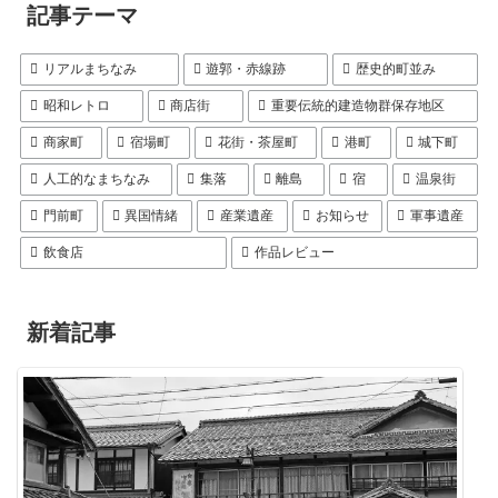
記事テーマ
リアルまちなみ
遊郭・赤線跡
歴史的町並み
昭和レトロ
商店街
重要伝統的建造物群保存地区
商家町
宿場町
花街・茶屋町
港町
城下町
人工的なまちなみ
集落
離島
宿
温泉街
門前町
異国情緒
産業遺産
お知らせ
軍事遺産
飲食店
作品レビュー
新着記事