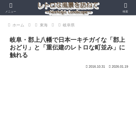
メニュー
検索
ホーム
東海
岐阜県
岐阜・郡上八幡で日本一キチガイな「郡上
おどり」と「重伝建のレトロな町並み」に
触れる
2016.10.31
2026.01.19