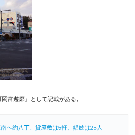
町岡富遊廓』として記載がある。
南へ約八丁。貸座敷は5軒、娼妓は25人