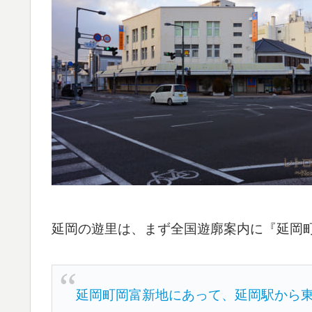
延岡の遊里は、まず全国遊廓案内に『延岡
延岡町岡富新地にあって、延岡駅から東