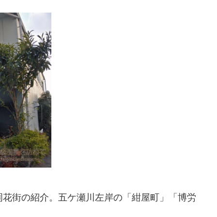
岡花街の紹介。五ケ瀬川左岸の「紺屋町」「博労