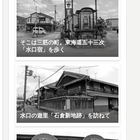
そこは三筋の町。東海道五十三次
「水口宿」を歩く
水口の遊里「石倉新地跡」を訪ねて