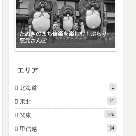
たぬきのまち信楽を楽しむ！ぶらり
窯元さんぽ
エリア
1
北海道
41
東北
126
関東
34
甲信越