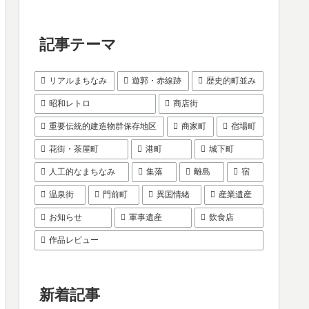
記事テーマ
リアルまちなみ
遊郭・赤線跡
歴史的町並み
昭和レトロ
商店街
重要伝統的建造物群保存地区
商家町
宿場町
花街・茶屋町
港町
城下町
人工的なまちなみ
集落
離島
宿
温泉街
門前町
異国情緒
産業遺産
お知らせ
軍事遺産
飲食店
作品レビュー
新着記事