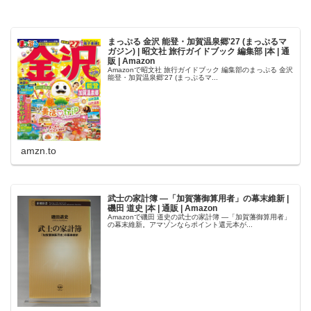
まっぷる 金沢 能登・加賀温泉郷'27 (まっぷるマ
ガジン) | 昭文社 旅行ガイドブック 編集部 |本 | 通
販 | Amazon
Amazonで昭文社 旅行ガイドブック 編集部のまっぷる 金沢
能登・加賀温泉郷'27 (まっぷるマ...
amzn.to
武士の家計簿 ―「加賀藩御算用者」の幕末維新 |
磯田 道史 |本 | 通販 | Amazon
Amazonで磯田 道史の武士の家計簿 ―「加賀藩御算用者」
の幕末維新。アマゾンならポイント還元本が...