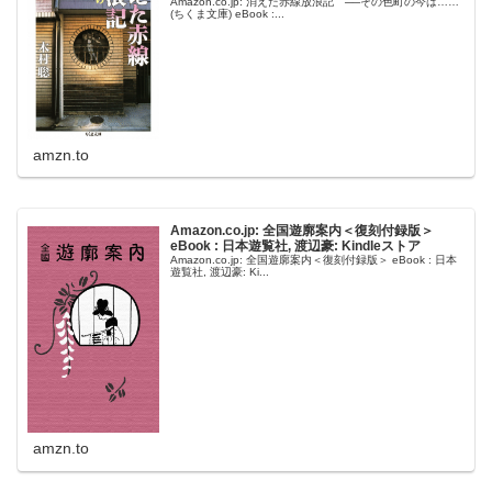
Amazon.co.jp: 消えた赤線放浪記 ──その色町の今は……
(ちくま文庫) eBook :...
amzn.to
Amazon.co.jp: 全国遊廓案内＜復刻付録版＞
eBook : 日本遊覧社, 渡辺豪: Kindleストア
Amazon.co.jp: 全国遊廓案内＜復刻付録版＞ eBook : 日本
遊覧社, 渡辺豪: Ki...
amzn.to