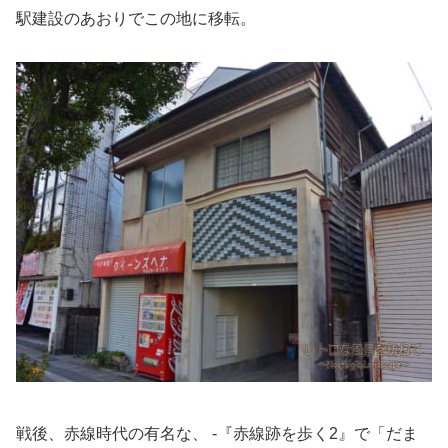
駅建設のあおりでこの地に移転。
戦後、赤線時代の有名な、 -『赤線跡を歩く2』で「だま