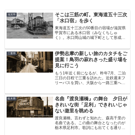
そこは三筋の町。東海道五十三次
滋賀県
「水口宿」を歩く
東海道五十三次の50番目の宿場が滋賀県
甲賀市にある水口宿（みなくちしゅ
く）。水口岡山城の城下町として形成さ
れたまちは、江戸時代に入ると東海道の
宿駅に指定された。ひとまず観光マップ
が欲しかったのでこちらに立ち寄った。
伊勢志摩の新しい旅のカタチをご
三重県
宿場はココから見て東西に伸...
提案！鳥羽の寂れきった盛り場を
見に行こう
もう1年近く前になるが、昨年7月、二泊
三日の日程で三重を訪れた。近鉄週末フ
リーパスを買い、大阪から一路三重へ。
まず初めに向かったのが、伊勢志摩の玄
関口、鳥羽である。伊勢神宮には昔一度
来たことがあるが、鳥羽を含め志摩地方
名曲『渡良瀬橋』の舞台 夕日が
栃木県
は人生初。となれば、こ...
きれいな街「足利」できれいじゃ
ない遊里を眺める
渡良瀬橋。言わずと知れた、森高千里の
名曲である。この曲の舞台となったのが
栃木県足利市。歌詞にも出てくる通り、
夕日がキレイな街だ。向こうに見える橋