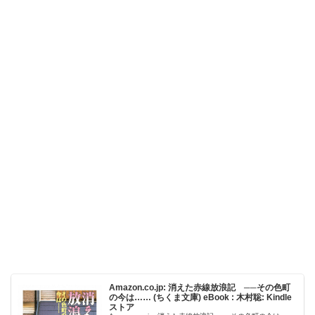
Amazon.co.jp: 消えた赤線放浪記 ──その色町
の今は…… (ちくま文庫) eBook : 木村聡: Kindle
ストア