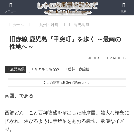
メニュー
検索
ホーム
九州・沖縄
鹿児島県
旧赤線 鹿児島『甲突町』を歩く ～最南の
性地へ～
2019.03.10
2026.01.12
鹿児島県
リアルまちなみ
遊郭・赤線跡
この記事は
約3分
で読めます。
南国、である。
西郷どん、こと西郷隆盛を輩出した薩摩国。雄大な桜島に
抱かれ、浴びるように芋焼酎をあおる豪快、豪傑なイメー
ジ。