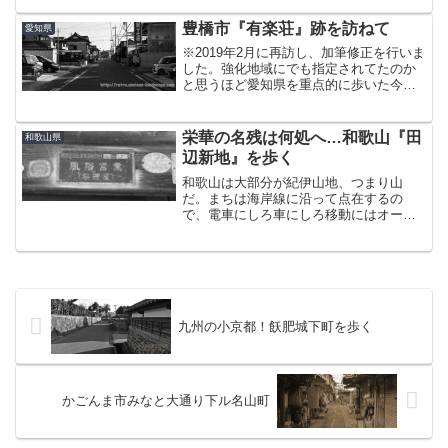
が渡良瀬橋。足利と言えば足利学校や鑁
阿寺（ばんなじ）が有名であるが、着い
豊橋市『有楽荘』跡を訪ねて
愛知県
たのが15時過ぎだったの...
※2019年2月に再訪し、加筆修正を行いま
した。強化地域にでも指定されてたのか
と思うほど愛知県を重点的に歩いた今回
の遠征。愛知最終章は豊橋…およそ1年半
ぶりの再訪である。豊橋から、豊橋鉄道
渥美線などというマイナーなローカル線
栄華の名残は何処へ…和歌山『田
和歌山県
で二駅。やって来...
辺新地』を歩く
和歌山は大部分が紀伊山地、つまり山
だ。まちは海岸線に沿って点在するの
で、電車にしろ車にしろ移動にはオーシ
ャンビューが事欠かない。筆者が和歌山
を好きな理由のひとつがここにある。雄
大な車窓風景を楽しみながら南下し、田
辺に着いたのは15時を少し回...
九州の小京都！飫肥城下町を歩く
かごんま市みなと大通り下ル名山町