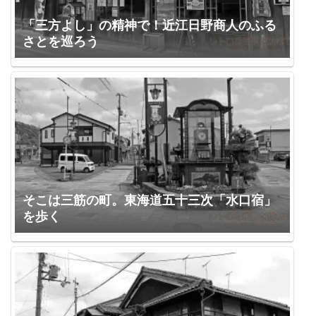
「三方よし」の精神で！近江日野商人のふる
さとを巡ろう
そこは三筋の町。東海道五十三次「水口宿」
を歩く