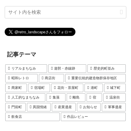
記事テーマ
リアルまちなみ
遊郭・赤線跡
歴史的町並み
昭和レトロ
商店街
重要伝統的建造物群保存地区
商家町
宿場町
花街・茶屋町
港町
城下町
人工的なまちなみ
集落
離島
宿
温泉街
門前町
異国情緒
産業遺産
お知らせ
軍事遺産
飲食店
作品レビュー