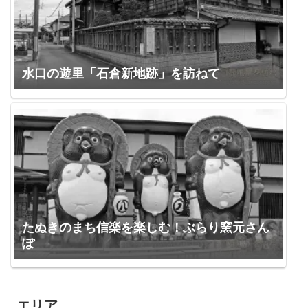
水口の遊里「石倉新地跡」を訪ねて
たぬきのまち信楽を楽しむ！ぶらり窯元さん
ぽ
エリア