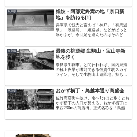
憶。そこには5年前の日付が記されてい
た。―そうか、もう5年も経つの
か。 「国際園のランドマークが姿を消し
娼妓・阿部定終焉の地「京口新
兵庫県
た」そんな報せが飛び込んでき...
地」を訪ねる[1]
兵庫県で観光と言えば「神戸」「有馬温
泉」「淡路島」「姫路城」などがぱっと
浮かぶが、今回足を運んだのはそのどれ
でもなく、丹波篠山市という中東部に位
置する山間の中都市である。目的はそこ
にあった遊郭跡「京口新地」である。舞
最後の桃源郷 生駒山・宝山寺新
奈良県
鶴若狭道の丹南篠山口IC...
地を歩く
奈良県生駒市。と問われれば、国内屈指
の極上夜景が堪能できる信貴生駒スカイ
ライン、そして生駒山上遊園地。持ち得
る知識でそう答えていた。そう・・関
西、いやもとい、日本最後の桃源郷とも
言える『宝山寺新地』の存在を知るまで
おかず横丁・鳥越本通り商盛会
東京都
は。そんなわけで、次に向か...
佐竹商店街を抜け、南へ1分ほど歩くとお
かず横丁の入口が見える。おかず横丁は
東西230mの商店街。正式名称を「鳥越本
通り商盛会」と言う。西側なら新御徒町
駅、東側なら蔵前駅が最寄りになり、い
ずれにしても歩けば5分ちょっとと言った
ところだろうか。...