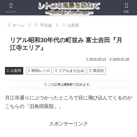
メニュー
検索
ホーム
甲信越
山梨県
リアル昭和30年代の町並み 富士吉田『月
江寺エリア』
2015.03.13
2026.01.28
山梨県
昭和レトロ
リアルまちなみ
商店街
この記事は
約9分
で読めます。
月江寺通りにぶつかったところで目に飛び込んでくるのが
こちらの「旧角田医院」。
スポンサーリンク