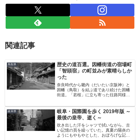
関連記事
歴史の道百選。因幡街道の宿場町
鳥取県
「智頭宿」の町並みが素晴らしか
った
奈良時代から畿内（だいたい京阪神）と
因幡（鳥取）を結ぶ道であり続けた因幡
街道。「若桜」に立ち寄った往路同様も
ちろん復路もこの街道を通ることになる
わけであるが、帰りは『智頭往来』と呼
ばれる“元祖”因幡街道から帰った。で、ぶ
岐阜・国際園を歩く 2019年版 ～
岐阜県
らり途中下車の旅じゃ...
最後の皇帝、逝く～
吹き出した汗をシャツで拭いながら、古
い記憶の頁を繰っていた。真夏の陽炎の
ようにもやもやとした、おぼろげな記