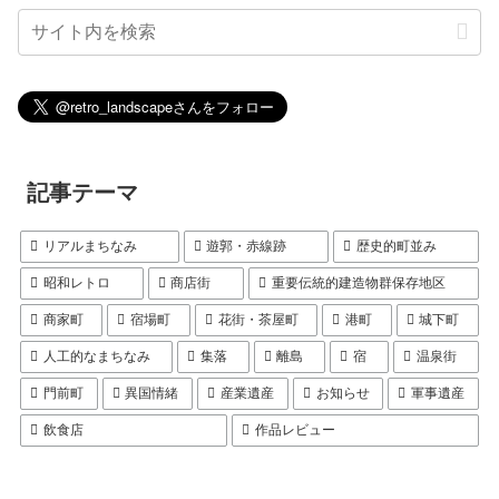
記事テーマ
リアルまちなみ
遊郭・赤線跡
歴史的町並み
昭和レトロ
商店街
重要伝統的建造物群保存地区
商家町
宿場町
花街・茶屋町
港町
城下町
人工的なまちなみ
集落
離島
宿
温泉街
門前町
異国情緒
産業遺産
お知らせ
軍事遺産
飲食店
作品レビュー