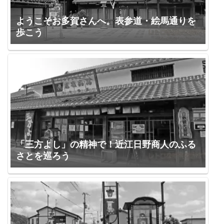
ようこそお多賀さんへ。表参道・絵馬通りを
歩こう
「三方よし」の精神で！近江日野商人のふる
さとを巡ろう