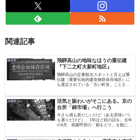
関連記事
飛騨高山の地味なほうの重伝建
岐阜県
『下二之町大新町地区』
飛騨高山の定番観光スポットと言えば重
伝建（重要伝統的建造物群保存地区）に
も選定されている「古い町並」ことさん
まち通り。ここは超の字がつくほど有名
なので行ったことのある方も多いと思
う。そんな高山にはもうひとつ、『下二
活気と賑わいがそこにある。京の
京都府
之町大新町（しもにのまちお...
台所「錦市場」へ行こう
今さら感も甚だしいけど（ある意味いつ
も通りだけど）、1年ほど前の話を。去年
の4月、祇園甲部の「都をどり」を観に京
都南座に行ったとき、ついでとあって錦
市場を歩いてきた。四条河原町から5分ぐ
らい歩くと錦天満宮が見えてくる。有名