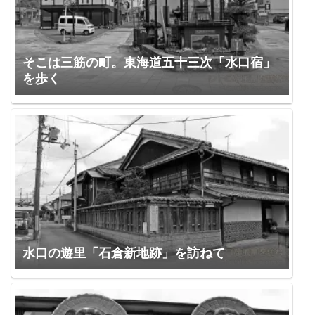
そこは三筋の町。東海道五十三次「水口宿」
を歩く
水口の遊里「石倉新地跡」を訪ねて