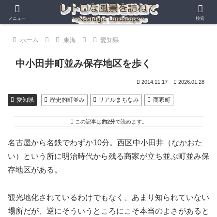
メニュー
検索
ホーム
東海
愛知県
中小田井町並み保存地区を歩く
2014.11.17
2026.01.28
愛知県
歴史的町並み
リアルまちなみ
商家町
この記事は
約2分
で読めます。
名古屋から名鉄でわずか10分。西区中小田井（なかおた
い）という所に明治時代から残る商家が立ち並ぶ町並み保
存地区がある。
観光地化されているわけでもなく、あまり知られていない
場所だが、逆にそういうところにこそ本当のよさがあると