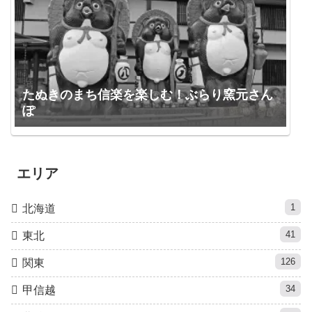
たぬきのまち信楽を楽しむ！ぶらり窯元さん
ぽ
エリア
1
北海道
41
東北
126
関東
34
甲信越