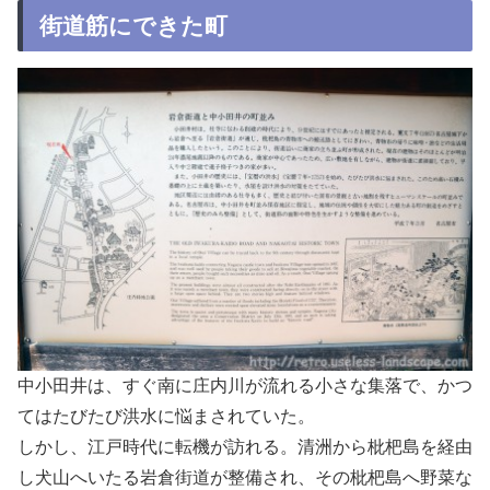
街道筋にできた町
中小田井は、すぐ南に庄内川が流れる小さな集落で、かつ
てはたびたび洪水に悩まされていた。
しかし、江戸時代に転機が訪れる。清洲から枇杷島を経由
し犬山へいたる岩倉街道が整備され、その枇杷島へ野菜な