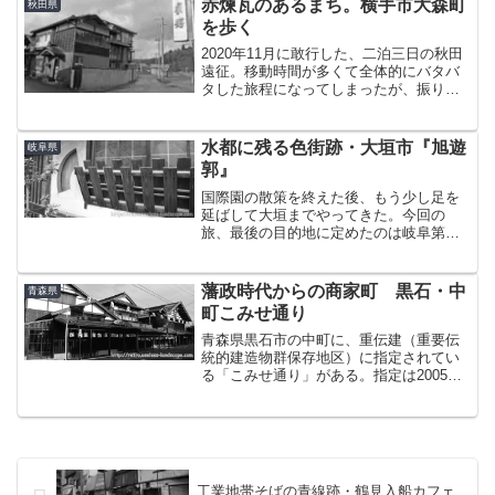
赤煉瓦のあるまち。横手市大森町
秋田県
な珍スポット、鳥居...
を歩く
2020年11月に敢行した、二泊三日の秋田
遠征。移動時間が多くて全体的にバタバ
タした旅程になってしまったが、振り返
ると最終日が一番頑張ったような気がす
る。手始めに、宿から15kmほどの大森町
（現横手市）を訪れた。横手駅から西へ
水都に残る色街跡・大垣市『旭遊
岐阜県
10kmあまり...
郭』
国際園の散策を終えた後、もう少し足を
延ばして大垣までやってきた。今回の
旅、最後の目的地に定めたのは岐阜第二
の都市、水都大垣にあった遊里、「旭遊
郭」である。この遊里は、『全国遊廓案
内』（昭和4年）を紐解くと岐阜県大垣市
藩政時代からの商家町 黒石・中
青森県
藤江町にあって、（中略）...
町こみせ通り
青森県黒石市の中町に、重伝建（重要伝
統的建造物群保存地区）に指定されてい
る「こみせ通り」がある。指定は2005年
と比較的最近だが、江戸時代から残るア
ーケード状の通りが風情たっぷりの素晴
らしい景観を紡ぎ出している。こみせ通
りへは、弘南線の終点...
工業地帯そばの青線跡・鶴見入船カフェ