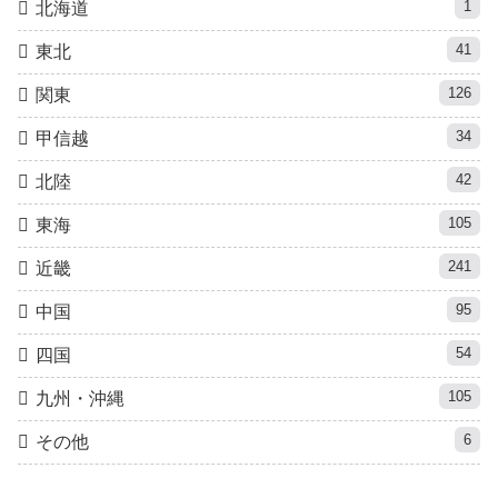
1
北海道
41
東北
126
関東
34
甲信越
42
北陸
105
東海
241
近畿
95
中国
54
四国
105
九州・沖縄
6
その他