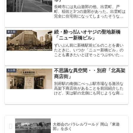
長崎市には丸山遊郭の他、出雲町、戸
町、稲佐と3つの遊郭があった。出雲町は
完全に住宅街になってしまったそうなの
で今回は見送り、戸町、稲佐を見に行く
ことにした。長崎と言えば造船業である
が、長崎港によって分断された市域の架
続・酔っ払いオヤジの聖地新橋
東京都
け橋となった「女神大橋」...
「ニュー新橋ビル」
ずいぶん前に新橋駅前ビルのことを書い
たときに、いつか「ニュー新橋ビル」の
ことも書きたいとぼそっとつぶやいた。
前者の訪問から1年半。2015年7月、よう
やくその機会に恵まれた。実を言うと、
先日の山形でミラーレス一眼が壊れてる
不思議な異空間・・別府「北高架
大分県
ことを知って、銀座...
商店街」
別府駅の南側にべっぷ駅市場なる激渋な
高架下商店街があることを前回紹介した
けど、実は駅の北側にも同じような商店
街がある。それが北高架商店街。旧行合
町遊郭、北部旅館街の目と鼻の先にある
商店街なんだけど、なかなか一風変わっ
た場所だったのでこの場を...
大都会のパラレルワールド 岡山『東遊
郭』を歩く