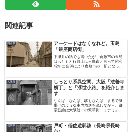
関連記事
アーケードはなくなれど。玉島
岡山県
「銀座商店街」
下津井の話でも書いたが、倉敷市の玉島
はもともと行政上は玉島市と言って昭和
42年に合併により倉敷市の一部となっ
た。もっと遡ってみると、中世の頃は瀬
戸内海に点在する小さな島々だった。江
戸時代に干拓が進められて少しずつ陸地
しっとり系異空間。大阪「法善寺
大阪府
化して行き、戦後は市街化...
横丁」と「浮世小路」を紹介しま
す
なんば、なんば、駅もなんば…まるで謎
掛けのような車内放送を流しながら、御
堂筋線は大阪随一の繁華街「ミナミ」の
ど真ん中、なんば駅へと滑り込んで行
く。※正解は「ekimoなんば」である。恥
ずかしながら筆者は最近知ったｗそし
戸町・稲佐遊郭跡（長崎県長崎
長崎県
て、地上に出て2～3分...
市）