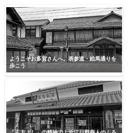
ようこそお多賀さんへ。表参道・絵馬通りを
歩こう
「三方よし」の精神で！近江日野商人のふる