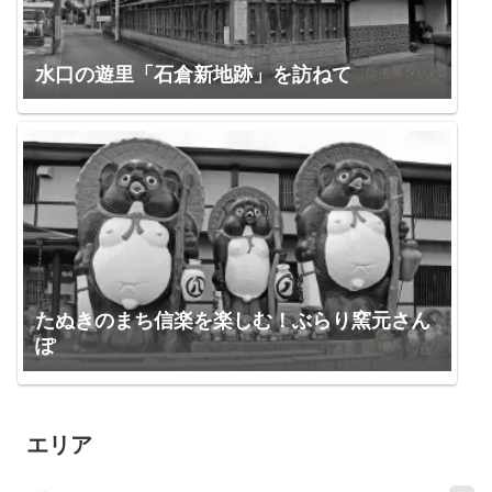
水口の遊里「石倉新地跡」を訪ねて
たぬきのまち信楽を楽しむ！ぶらり窯元さん
ぽ
エリア