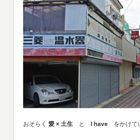
おそらく
愛 × 土生
と
I have
をかけて