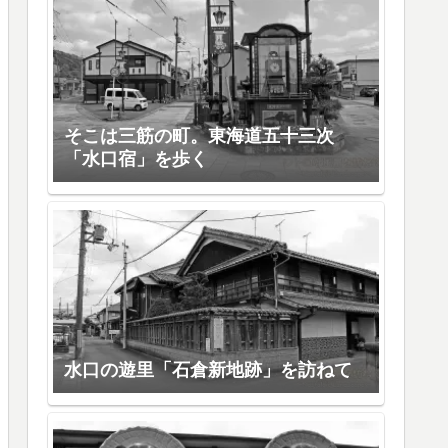
そこは三筋の町。東海道五十三次
「水口宿」を歩く
水口の遊里「石倉新地跡」を訪ねて