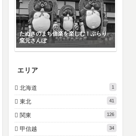
たぬきのまち信楽を楽しむ！ぶらり
窯元さんぽ
エリア
1
北海道
41
東北
126
関東
34
甲信越