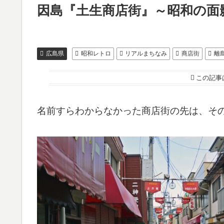
因島『土生商店街』～昭和の面
広島県
昭和レトロ
リアルまちなみ
商店街
離
この記事
名前すらわからなかった商店街の先は、そ