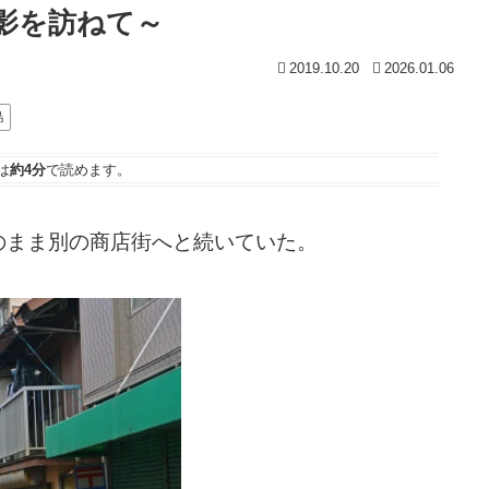
影を訪ねて～
2019.10.20
2026.01.06
島
は
約4分
で読めます。
のまま別の商店街へと続いていた。