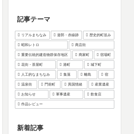
記事テーマ
リアルまちなみ
遊郭・赤線跡
歴史的町並み
昭和レトロ
商店街
重要伝統的建造物群保存地区
商家町
宿場町
花街・茶屋町
港町
城下町
人工的なまちなみ
集落
離島
宿
温泉街
門前町
異国情緒
産業遺産
お知らせ
軍事遺産
飲食店
作品レビュー
新着記事