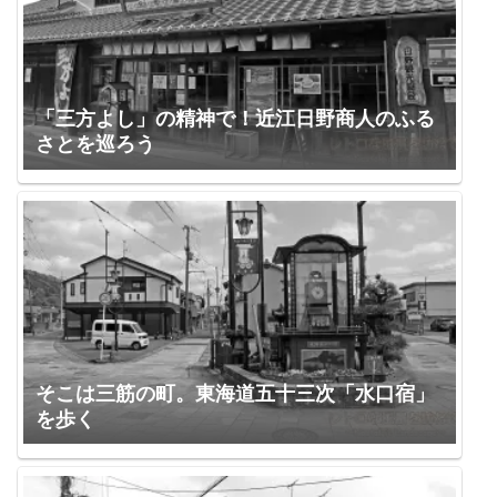
「三方よし」の精神で！近江日野商人のふる
さとを巡ろう
そこは三筋の町。東海道五十三次「水口宿」
を歩く