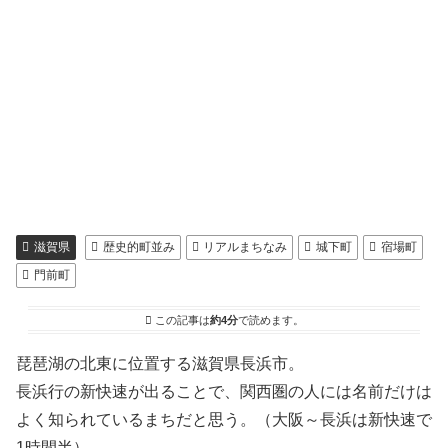
滋賀県
歴史的町並み
リアルまちなみ
城下町
宿場町
門前町
この記事は
約4分
で読めます。
琵琶湖の北東に位置する滋賀県長浜市。
長浜行の新快速が出ることで、関西圏の人には名前だけは
よく知られているまちだと思う。（大阪～長浜は新快速で
1時間半）