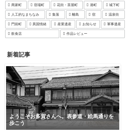
商家町
宿場町
花街・茶屋町
港町
城下町
人工的なまちなみ
集落
離島
宿
温泉街
門前町
異国情緒
産業遺産
お知らせ
軍事遺産
飲食店
作品レビュー
新着記事
ようこそお多賀さんへ。表参道・絵馬通りを
歩こう