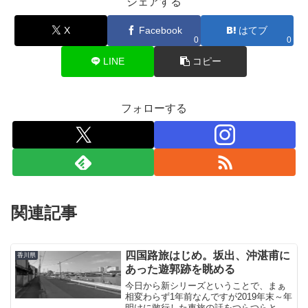
シェアする
X
Facebook
はてブ
0
0
LINE
コピー
フォローする
関連記事
四国路旅はじめ。坂出、沖湛甫に
香川県
あった遊郭跡を眺める
今日から新シリーズということで、まぁ
相変わらず1年前なんですが2019年末～年
明けに敢行した車旅の話をつらつらと。