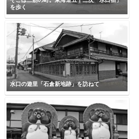
そこは三筋の町。東海道五十三次「水口宿」
を歩く
水口の遊里「石倉新地跡」を訪ねて