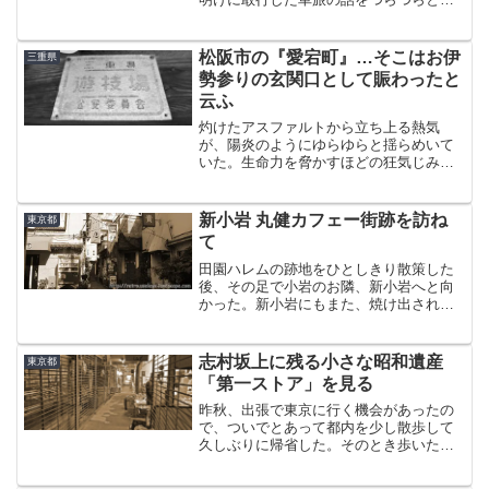
当時、関西に移って3年半。目標としてき
た全都道府県記事公開も達成し、それま
で遠かった山陰、山陽、四国、九州にも
松阪市の『愛宕町』…そこはお伊
三重県
それなりに足を運...
勢参りの玄関口として賑わったと
云ふ
灼けたアスファルトから立ち上る熱気
が、陽炎のようにゆらゆらと揺らめいて
いた。生命力を脅かすほどの狂気じみた
陽射しがジリジリと照りつける正午過
ぎ、その駅に降り立った。三重県松阪
市。言わずと知れた、国内屈指のブラン
新小岩 丸健カフェー街跡を訪ね
東京都
ド和牛の産地である。この地には...
て
田園ハレムの跡地をひとしきり散策した
後、その足で小岩のお隣、新小岩へと向
かった。新小岩にもまた、焼け出された
亀戸の業者が移転してできた新興のカフ
ェー街で、偶然にも東京パレスと同じ起
源を持つ赤線があった。“丸健”現在の松島
志村坂上に残る小さな昭和遺産
東京都
三丁目あたりに終戦直...
「第一ストア」を見る
昨秋、出張で東京に行く機会があったの
で、ついでとあって都内を少し散歩して
久しぶりに帰省した。そのとき歩いたの
が都営三田線の志村坂上。実は当ブログ
では初登場となる板橋区。東京にいた