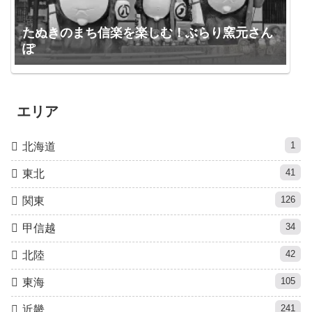
たぬきのまち信楽を楽しむ！ぶらり窯元さん
ぽ
エリア
1
北海道
41
東北
126
関東
34
甲信越
42
北陸
105
東海
241
近畿