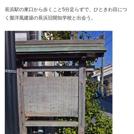
長浜駅の東口から歩くこと5分足らずで、ひときわ目につ
く擬洋風建築の長浜旧開知学校と出会う。