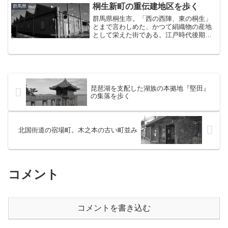
頃、23区の東のほうに住んでたから西側
桐生新町の重伝建地区を歩く
群馬県
はまぁ足が向かないわけで...
群馬県桐生市。「西の西陣、東の桐生」
とまで言わしめた、かつて絹織物の産地
として栄えた街である。江戸時代後期か
ら昭和初期頃の蔵づくりの町家や、ノコ
ギリ屋根の織物工場が残る桐生新町の町
並みが、2012年に重要伝統的建造物群保
存地区に選定されてい...
琵琶湖を支配した湖族の本拠地『堅田』
の集落を歩く
北国街道の宿場町。木之本の古い町並み
コメント
コメントを書き込む