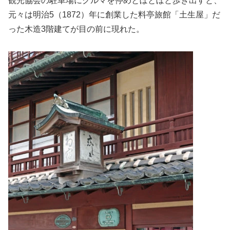
観光協会の駐車場にクルマを停めとぼとぼと歩き出すと、
元々は明治5（1872）年に創業した料亭旅館「土生屋」だ
った木造3階建てが目の前に現れた。