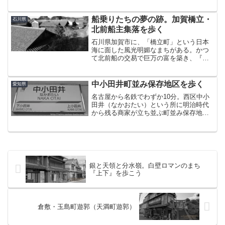
川サンロード商店街」。今度は打って変
わって、割ときれいめなアーケード。ア
ーケードは交差点から斜めに伸びている
船乗りたちの夢の跡。加賀橋立・
石川県
ので、実質五差路になっ...
北前船主集落を歩く
石川県加賀市に、「橋立町」という日本
海に面した風光明媚なまちがある。かつ
て北前船の交易で巨万の富を築き、『日
本一の富豪村』とまで言わしめた船乗り
たちの集落である。“船主集落”という特徴
加賀橋立のまちなみは2005年に重要伝統
中小田井町並み保存地区を歩く
愛知県
的建造物群保存地...
名古屋から名鉄でわずか10分。西区中小
田井（なかおたい）という所に明治時代
から残る商家が立ち並ぶ町並み保存地区
がある。観光地化されているわけでもな
く、あまり知られていない場所だが、逆
にそういうところにこそ本当のよさがあ
ると思うのである。有名...
銀と天領と分水嶺。白壁ロマンのまち
『上下』を歩こう
倉敷・玉島町遊郭（天満町遊郭）