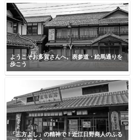
ようこそお多賀さんへ。表参道・絵馬通りを
歩こう
「三方よし」の精神で！近江日野商人のふる