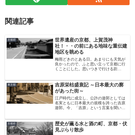
関連記事
世界遺産の京都、上賀茂神
京都府
社！・・の前にある地味な重伝建
地区を眺める
梅雨どきのとある日。あまりにも天気が
良かったので、ふと思い立って京都に行
くことにした。思いつきで行ける距
離・・改めて実感したけど本当に素晴ら
しい。間もなく盛夏を迎える京都。盆地
特有のうだるような暑さに歩くと容赦な
吉原栄枯盛衰記 ～日本最大の廓
東京都
く汗が噴出す。鴨川を眺めても...
があった街～
江戸時代に成立し、公許の遊郭としては
名実ともに日本最大の規模を誇った吉原
遊郭。今、「吉原」という言葉を聞いて
浮かぶイメージはたぶん人それぞれ違え
ども、そこで起こった歴史が鮮明な輪郭
を持つことについては異を唱える者はい
歴史が薫る水と酒の町、京都・伏
京都府
ないであろう。そんなわけ...
見ぶらり散歩