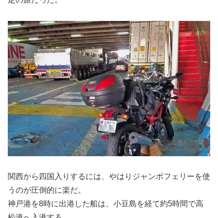
関西から四国入りするには、やはりジャンボフェリーを使
うのが圧倒的に楽だ。
神戸港を8時に出港した船は、小豆島を経て約5時間で高
松港へ入港する。