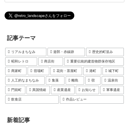
記事テーマ
リアルまちなみ
遊郭・赤線跡
歴史的町並み
昭和レトロ
商店街
重要伝統的建造物群保存地区
商家町
宿場町
花街・茶屋町
港町
城下町
人工的なまちなみ
集落
離島
宿
温泉街
門前町
異国情緒
産業遺産
お知らせ
軍事遺産
飲食店
作品レビュー
新着記事