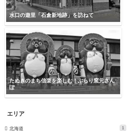
水口の遊里「石倉新地跡」を訪ねて
たぬきのまち信楽を楽しむ！ぶらり窯元さん
ぽ
エリア
1
北海道