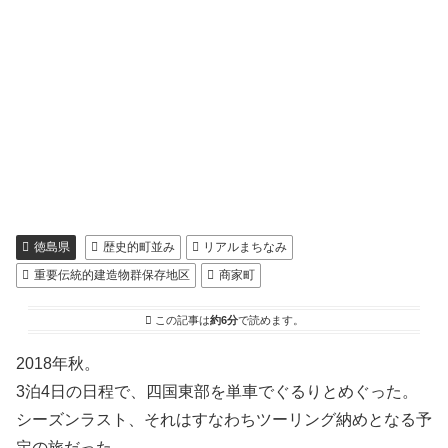
徳島県
歴史的町並み
リアルまちなみ
重要伝統的建造物群保存地区
商家町
この記事は
約6分
で読めます。
2018年秋。
3泊4日の日程で、四国東部を単車でぐるりとめぐった。
シーズンラスト、それはすなわちツーリング納めとなる予
定の旅だった。