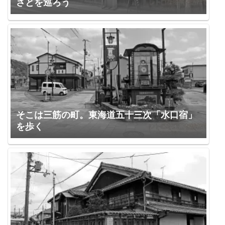
さとを巡ろう
そこは三筋の町。東海道五十三次「水口宿」
を歩く