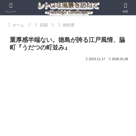
メニュー
検索
ホーム
四国
徳島県
重厚感半端ない。徳島が誇る江戸風情、脇
町『うだつの町並み』
2019.11.17
2026.01.06