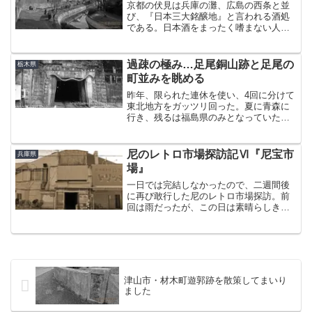
京都の伏見は兵庫の灘、広島の西条と並
び、『日本三大銘醸地』と言われる酒処
である。日本酒をまったく嗜まない人で
も月桂冠や黄桜ぐらいは聞いたことがあ
るだろう。そんな伏見の歴史ある町並み
をぶらぶらと歩いてきたので、時系列に
過疎の極み…足尾銅山跡と足尾の
栃木県
沿ってつらつらと写真と共...
町並みを眺める
昨年、限られた連休を使い、4回に分けて
東北地方をガッツリ回った。夏に青森に
行き、残るは福島県のみとなっていた。
福島なら（距離的に）バイクで行ける気
がしていたので、シルバーウィークは北
関東＋福島で計画を立てた。足尾銅山観
尼のレトロ市場探訪記Ⅵ『尼宝市
兵庫県
光そんなわけで初日。手...
場』
一日では完結しなかったので、二週間後
に再び敢行した尼のレトロ市場探訪。前
回は雨だったが、この日は素晴らしき快
晴に恵まれた。残るは3ヶ所。まずは、西
大島市場と同じく尼宝線沿いにあるその
名も「尼宝市場」。道路の向こうで何や
ら長屋のように古い家が...
津山市・材木町遊郭跡を散策してまいり
ました