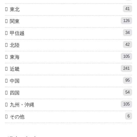
41
東北
126
関東
34
甲信越
42
北陸
105
東海
241
近畿
95
中国
54
四国
105
九州・沖縄
6
その他