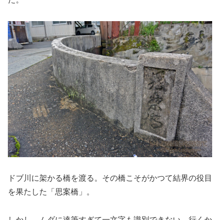
ドブ川に架かる橋を渡る。その橋こそがかつて結界の役目
を果たした「思案橋」。
しかし、ムダに達筆すぎて一文字も識別できない。行くか