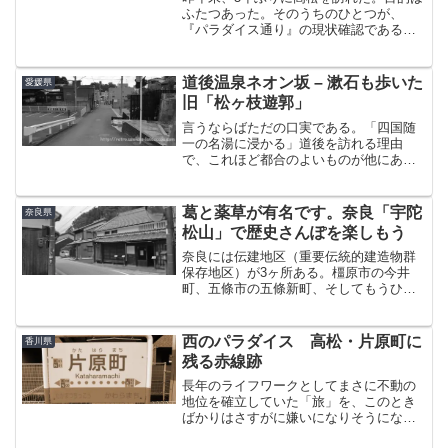
ふたつあった。そのうちのひとつが、
『パラダイス通り』の現状確認である。
さすがに5年も経つと、当時の旅を思い出
して懐かしい気分に浸ることができる。
そろそろ情報をアップデートしようと思
道後温泉ネオン坂 – 漱石も歩いた
愛媛県
える程度の時間が過ぎた...
旧「松ヶ枝遊郭」
言うならばただの口実である。「四国随
一の名湯に浸かる」道後を訪れる理由
で、これほど都合のよいものが他にある
だろうか。確かに湯も楽しみのひとつで
あったことは認めるが、実はそれ以上に
心待ちにしていたことがあった。かつて
葛と薬草が有名です。奈良「宇陀
奈良県
漱石が松山に中学教師として...
松山」で歴史さんぽを楽しもう
奈良には伝建地区（重要伝統的建造物群
保存地区）が3ヶ所ある。橿原市の今井
町、五條市の五條新町、そしてもうひと
つが宇陀市（うだし）の松山である。五
條に行った翌週。宇陀へ行くために今度
は単車で奈良を訪れた。自宅からだいた
西のパラダイス 高松・片原町に
香川県
い80km。阪神高速経由...
残る赤線跡
長年のライフワークとしてまさに不動の
地位を確立していた「旅」を、このとき
ばかりはさすがに嫌いになりそうになっ
ていた。実は前回まで綴ってきた沖縄遠