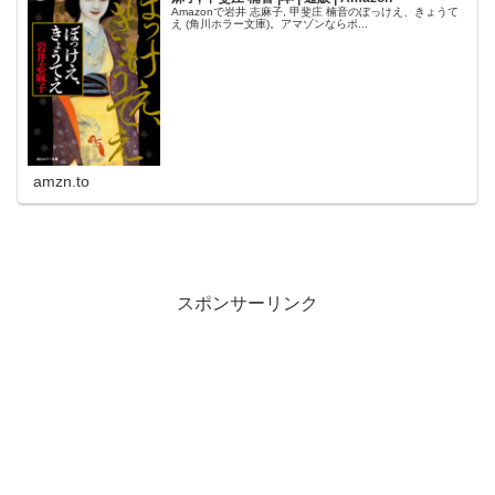
Amazonで岩井 志麻子, 甲斐庄 楠音のぼっけえ、きょうて
え (角川ホラー文庫)。アマゾンならポ...
amzn.to
スポンサーリンク