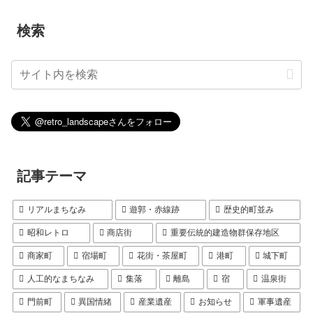
検索
記事テーマ
リアルまちなみ
遊郭・赤線跡
歴史的町並み
昭和レトロ
商店街
重要伝統的建造物群保存地区
商家町
宿場町
花街・茶屋町
港町
城下町
人工的なまちなみ
集落
離島
宿
温泉街
門前町
異国情緒
産業遺産
お知らせ
軍事遺産