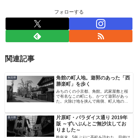
フォローする
関連記事
角館の町人地。遊郭のあった「西
秋田県
勝楽町」を歩く
みちのくの小京都、角館。武家屋敷と桜
で有名なこの町にも、かつて遊郭があっ
た。火除け地を挟んで南側、町人地のあ
ったエリアの一角「西勝楽町」がその場
所である。駅から武家屋敷通りまでの道
のりの途中にあたるので、まぁ時系列的
片原町・パラダイス通り 2019年
香川県
にはこっちが先なんだけど...
版 ～ずいぶんとご無沙汰してお
りました～
昨年末、5年ぶりに高松を訪れた。目的は