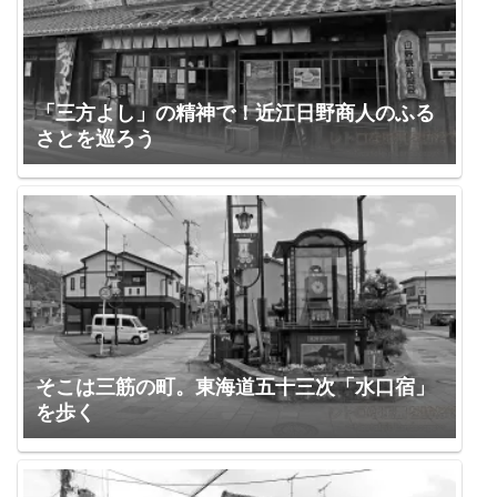
「三方よし」の精神で！近江日野商人のふる
さとを巡ろう
そこは三筋の町。東海道五十三次「水口宿」
を歩く