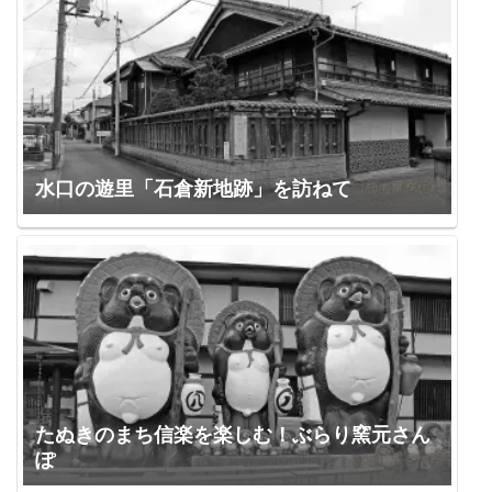
水口の遊里「石倉新地跡」を訪ねて
たぬきのまち信楽を楽しむ！ぶらり窯元さん
ぽ