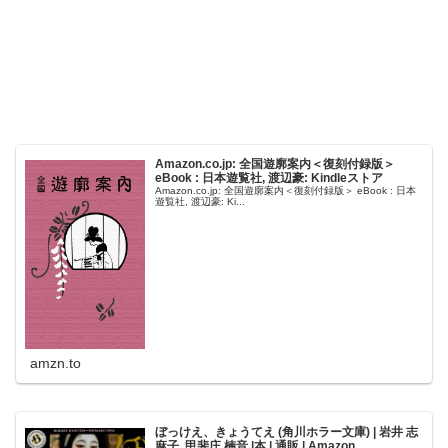
Amazon.co.jp: 全国遊廓案内＜復刻付録版＞
eBook : 日本遊覧社, 渡辺豪: Kindleストア
Amazon.co.jp: 全国遊廓案内＜復刻付録版＞ eBook : 日本
遊覧社, 渡辺豪: Ki...
amzn.to
ぼっけえ、きょうてえ (角川ホラー文庫) | 岩井 志
麻子, 甲斐庄 楠音 |本 | 通販 | Amazon