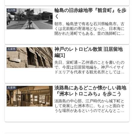
うのがある。また、三古泉（道後、白
浜、有馬）というのもある。顔ぶれを眺
輪島の旧赤線地帯『観音町』を歩
石川県
めると、有馬温泉だけが同時...
く
朝市、輪島塗で有名な石川県輪島市。古
くは北前船の寄港地となった、日本海に
開かれた港町でもある。昔の漁師町には
遊郭や花街等、色街がつきものだった。
輪島のそれは「観音町」というところ
で、朝市通りからもほど近い場所にあ
神戸のレトロビル散策 旧居留地
兵庫県
る。朝市通りを東に進むとどん...
編[1]
先日、栄町通～乙仲通のことを書いたの
で、今度は旧居留地編を。神戸ベイサイ
ドエリアを代表する観光名所としてはや
はり旧居留地が欠かせない。地下鉄海岸
線の「旧居留地・大丸前」駅の南側に広
がる一帯で、かつて日本の外国人居留地
淡路島にあるどこか懐かしい路地
兵庫県
の中で最もよく整備された...
『洲本レトロこみち』を歩こう
淡路島の中心部。江戸時代から城下町と
して発展した洲本市に、ちょっと面白そ
うな場所があるというのでどんなところ
か散歩してきた。その名も『洲本レトロ
こみち』。この名前聞いて行かないわけ
にはいかんでしょ（笑）洲本市役所から
もほど近い場所にある洲本...