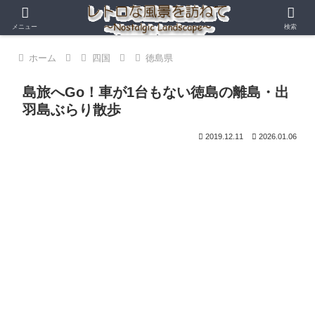
メニュー
検索
ホーム
四国
徳島県
島旅へGo！車が1台もない徳島の離島・出
羽島ぶらり散歩
2019.12.11
2026.01.06