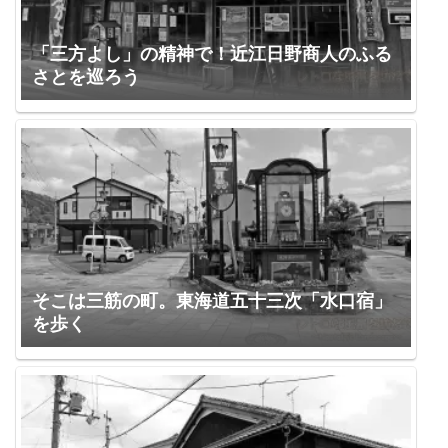
「三方よし」の精神で！近江日野商人のふる
さとを巡ろう
そこは三筋の町。東海道五十三次「水口宿」
を歩く