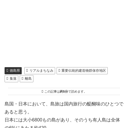
徳島県
リアルまちなみ
重要伝統的建造物群保存地区
集落
離島
この記事は
約5分
で読めます。
島国・日本において、島旅は国内旅行の醍醐味のひとつで
あると思う。
日本には大小6800もの島があり、そのうち有人島は全体
の6%にあたる約420。