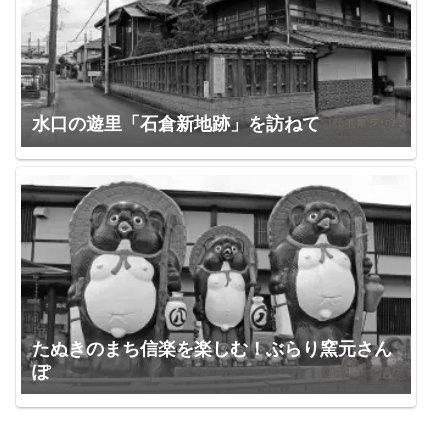
水口の遊里「石倉新地跡」を訪ねて
たぬきのまち信楽を楽しむ！ぶらり窯元さん
ぽ