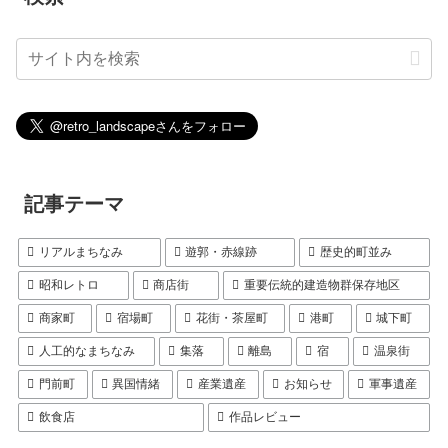
記事テーマ
リアルまちなみ
遊郭・赤線跡
歴史的町並み
昭和レトロ
商店街
重要伝統的建造物群保存地区
商家町
宿場町
花街・茶屋町
港町
城下町
人工的なまちなみ
集落
離島
宿
温泉街
門前町
異国情緒
産業遺産
お知らせ
軍事遺産
飲食店
作品レビュー