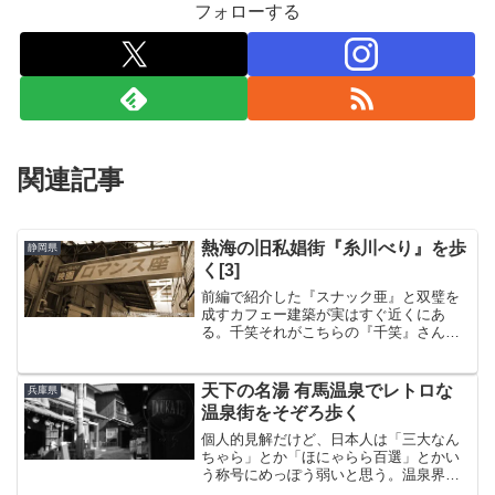
フォローする
関連記事
熱海の旧私娼街『糸川べり』を歩
静岡県
く[3]
前編で紹介した『スナック亜』と双璧を
成すカフェー建築が実はすぐ近くにあ
る。千笑それがこちらの『千笑』さん。
現在は寿司屋となっているようである
が、それにしてもこれはすごい。右奥に
小さく見えているのがスナック亜。※悲
天下の名湯 有馬温泉でレトロな
兵庫県
報こちらの『千笑』さん、20...
温泉街をそぞろ歩く
個人的見解だけど、日本人は「三大なん
ちゃら」とか「ほにゃらら百選」とかい
う称号にめっぽう弱いと思う。温泉界に
は日本三名泉（草津、下呂、有馬）とい