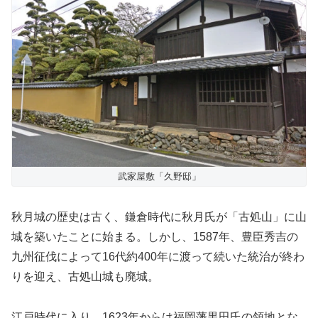
武家屋敷「久野邸」
秋月城の歴史は古く、鎌倉時代に秋月氏が「古処山」に山
城を築いたことに始まる。しかし、1587年、豊臣秀吉の
九州征伐によって16代約400年に渡って続いた統治が終わ
りを迎え、古処山城も廃城。
江戸時代に入り、1623年からは福岡藩黒田氏の領地とな