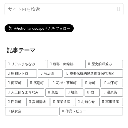
記事テーマ
リアルまちなみ
遊郭・赤線跡
歴史的町並み
昭和レトロ
商店街
重要伝統的建造物群保存地区
商家町
宿場町
花街・茶屋町
港町
城下町
人工的なまちなみ
集落
離島
宿
温泉街
門前町
異国情緒
産業遺産
お知らせ
軍事遺産
飲食店
作品レビュー