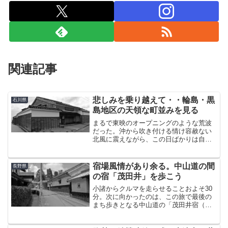
関連記事
悲しみを乗り越えて・・輪島・黒
石川県
島地区の天領な町並みを見る
まるで東映のオープニングのような荒波
だった。沖から吹き付ける情け容赦ない
北風に震えながら、この日ばかりは自分
の線の細さを呪うしかなかった。やって
来たのは輪島市南西部にある黒島地区と
いうところだ。日本海に面した、南北に
宿場風情があり余る。中山道の間
長野県
細長い海辺の集落である。...
の宿「茂田井」を歩こう
小諸からクルマを走らせることおよそ30
分。次に向かったのは、この旅で最後の
まち歩きとなる中山道の「茂田井宿（も
たいしゅく）」である。茂田井があるの
は佐久市の最果て、ほぼ立科町との境目