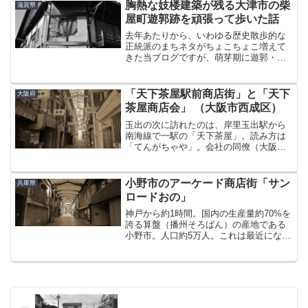
あたり。ここは正式な宿場ではなく、望
胸熱な妓楼建築が残る大津市の柴
滋賀県
月宿と芦田宿の間にある...
屋町遊郭跡を頑張って歩いた話
去年あたりから、いわゆる歴史散歩的な
正統派のまちネタがちょこちょこ増えて
きた当ブログですが、萌芽期に遊郭・赤
線ネタばかり書いていたせいかいかんせ
ん食いつきが鈍くてですね（笑）まぁ、
見に来てくれる方が何を期待してるかよ
「天下茶屋駅前商店街」と「天下
大阪府
くわかるし、これからも変...
茶屋商店会」 （大阪市西成区）
玉出の次に訪れたのは、岸里玉出駅から
南海線で一駅の「天下茶屋」。読み方は
「てんがちゃや」。会社の同僚（大阪
人）は「ガチャ」と呼んでいたので、関
西人にはそういう呼ばれ方をするんでし
ょう。たぶん。どうせ一駅だからと歩い
小野市のアーケード商店街「サン
兵庫県
て行った。「天下茶屋駅前商...
ロードおの」
神戸から約1時間。国内の生産量約70%を
誇る算盤（播州そろばん）の産地である
小野市。人口約5万人。これは最近になっ
てから知ったことであるが、小学生の頃
に算盤を習っていた筆者としては、当時
所有していたのはもしかしたら小野産だ
ったのかもなぁ・・...