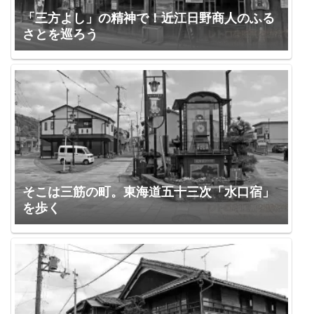
「三方よし」の精神で！近江日野商人のふる
さとを巡ろう
そこは三筋の町。東海道五十三次「水口宿」
を歩く