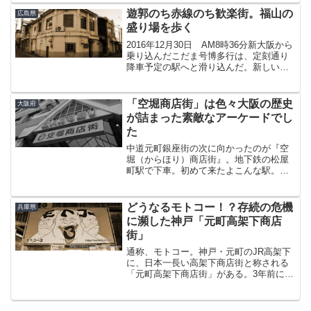
不文律であるかのごとき昭和遺産が、亀
遊郭のち赤線のち歓楽街。福山の
広島県
甲マーケットから比...
盛り場を歩く
2016年12月30日 AM8時36分新大阪から
乗り込んだこだま号博多行は、定刻通り
降車予定の駅へと滑り込んだ。新しい旅
の幕開けである。ひとつ前の記事が布石
以外の何物でもなかったりする、今回か
らの新シリーズ。すでに半年も前の話に
「空堀商店街」は色々大阪の歴史
大阪府
なってしまっ...
が詰まった素敵なアーケードでし
た
中道元町銀座街の次に向かったのが『空
堀（からほり）商店街』。地下鉄の松屋
町駅で下車。初めて来たよこんな駅。。
松屋町駅から松屋町筋を少し下って左に
曲がるとアーケードが見えてくる。この
商店街を知ったのはもうずいぶん前のこ
どうなるモトコー！？存続の危機
兵庫県
とで、石切参道商店街を知...
に瀕した神戸「元町高架下商店
街」
通称、モトコー。神戸・元町のJR高架下
に、日本一長い高架下商店街と称される
「元町高架下商店街」がある。3年前に訪
れたものの、何となく気乗りしなかった
ためずっとお蔵入りとなっていたそのモ
トコーが、何気に存続の危機を迎えてい