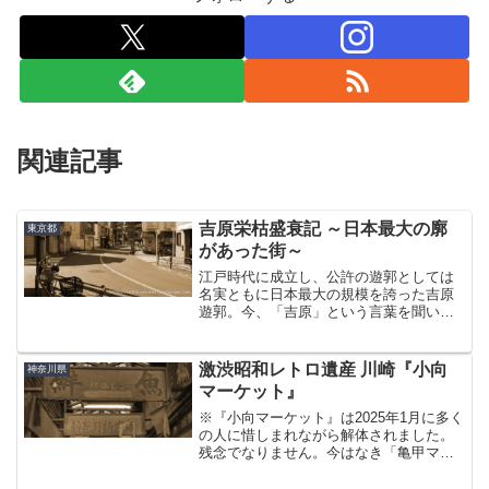
関連記事
吉原栄枯盛衰記 ～日本最大の廓
東京都
があった街～
江戸時代に成立し、公許の遊郭としては
名実ともに日本最大の規模を誇った吉原
遊郭。今、「吉原」という言葉を聞いて
浮かぶイメージはたぶん人それぞれ違え
ども、そこで起こった歴史が鮮明な輪郭
を持つことについては異を唱える者はい
激渋昭和レトロ遺産 川崎『小向
神奈川県
ないであろう。そんなわけ...
マーケット』
※『小向マーケット』は2025年1月に多く
の人に惜しまれながら解体されました。
残念でなりません。今はなき「亀甲マー
ケット」がまだ存命だった頃は、レトロ
好きの間ではまるでセットで回ることが