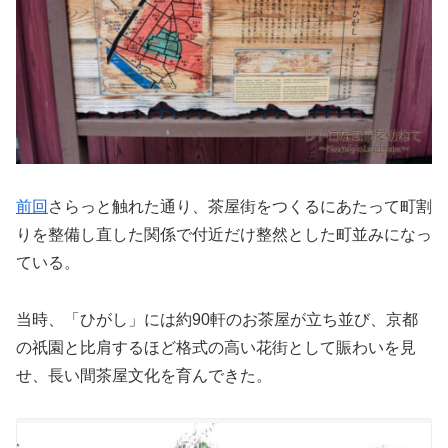
前回
さらっと触れた通り、茶屋街をつくるにあたって町割
りを整備し直した関係で付近だけ整然とした町並みになっ
ている。
当時、「ひがし」には約90軒のお茶屋が立ち並び、京都
の祇園と比肩するほど格式の高い花街として賑わいを見
せ、長い間茶屋文化を育んできた。