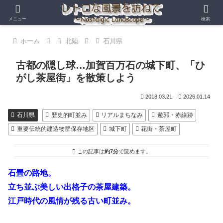
メニュー
検索
ホーム
北陸
石川県
古都の隠し球…加賀百万石の城下町、「ひ
がし茶屋街」を散策しよう
2018.03.21
2026.01.14
石川県
歴史的町並み
リアルまちなみ
遊郭・赤線跡
重要伝統的建造物群保存地区
城下町
花街・茶屋町
この記事は
約7分
で読めます。
石畳の路地。
立ち並ぶ美しい出格子の茶屋建築。
江戸時代の風情が残る古い町並み。