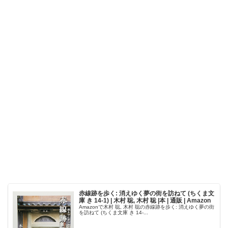
赤線跡を歩く: 消えゆく夢の街を訪ねて (ちくま文
庫 き 14-1) | 木村 聡, 木村 聡 |本 | 通販 | Amazon
Amazonで木村 聡, 木村 聡の赤線跡を歩く: 消えゆく夢の街
を訪ねて (ちくま文庫 き 14-...