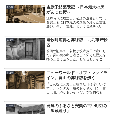
吉原栄枯盛衰記 ～日本最大の廓
東京都
があった街～
江戸時代に成立し、公許の遊郭としては
名実ともに日本最大の規模を誇った吉原
遊郭。今、「吉原」という言葉を聞いて
浮かぶイメージはたぶん人それぞれ違え
ども、そこで起こった歴史が鮮明な輪郭
を持つことについては異を唱える者はい
連歌町遊郭と赤線跡 – 北九市若松
福岡県
ないであろう。そんなわけ...
区
前回の記事で、若松が筑豊炭田で産出し
た石炭の積み出し港として栄えた歴史を
持つと言う話をした。となると、そこに
は遊郭もあったと容易に察しがつく。明
治時代に成立した『連歌町遊郭』であ
る。実はこの旧連歌町。大正町商店街の
ニューワールド・オブ・レッドラ
富山県
すぐそばで見かけた「大黒市...
イン。富山の赤線跡を歩く
「こんなにスカッと晴れた日は珍しいで
すよ」レンタカー屋のおっさん曰く、富
山は晴天率が低いそうだ。季節的なもの
も多分にありそうだが、兎にも角にも初
日から好天に恵まれた旅は幸先の良いス
タートとなった。そうだった。昨年は二
発酵のふるさと宍粟の古い町並み
兵庫県
度北陸を訪れたのだ。一度...
「酒蔵通り」