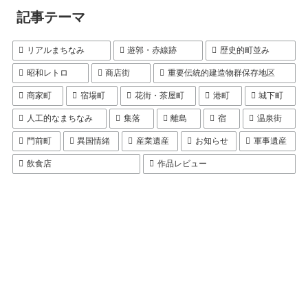
記事テーマ
リアルまちなみ
遊郭・赤線跡
歴史的町並み
昭和レトロ
商店街
重要伝統的建造物群保存地区
商家町
宿場町
花街・茶屋町
港町
城下町
人工的なまちなみ
集落
離島
宿
温泉街
門前町
異国情緒
産業遺産
お知らせ
軍事遺産
飲食店
作品レビュー