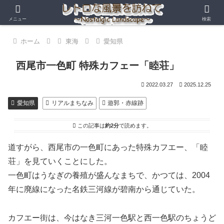
メニュー
検索
ホーム
東海
愛知県
西尾市一色町 特殊カフェー「睦荘」
2022.03.27
2025.12.25
愛知県
リアルまちなみ
遊郭・赤線跡
この記事は
約2分
で読めます。
道すがら、西尾市の一色町にあった特殊カフエー、「睦
荘」を見ていくことにした。
一色町はうなぎの養殖が盛んなまちで、かつては、2004
年に廃線になった名鉄三河線が碧南から通じていた。
カフエー街は、今はなき三河一色駅と西一色駅のちょうど