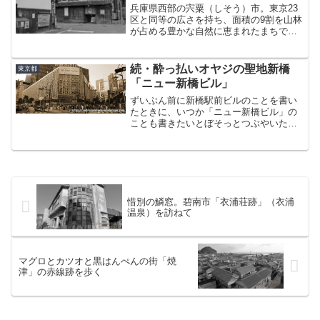
兵庫県西部の宍粟（しそう）市。東京23
区と同等の広さを持ち、面積の9割を山林
が占める豊かな自然に恵まれたまちであ
る。この宍粟、現存する風土記の中で日
本酒に関する最古の記述がある「播磨国
風土記」で、市内の庭田神社で初めて庭
続・酔っ払いオヤジの聖地新橋
東京都
酒を神様に献上したと...
「ニュー新橋ビル」
ずいぶん前に新橋駅前ビルのことを書い
たときに、いつか「ニュー新橋ビル」の
ことも書きたいとぼそっとつぶやいた。
前者の訪問から1年半。2015年7月、よう
やくその機会に恵まれた。実を言うと、
先日の山形でミラーレス一眼が壊れてる
ことを知って、銀座...
惜別の鱗窓。碧南市「衣浦荘跡」（衣浦
温泉）を訪ねて
マグロとカツオと黒はんぺんの街「焼
津」の赤線跡を歩く