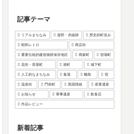
記事テーマ
リアルまちなみ
遊郭・赤線跡
歴史的町並み
昭和レトロ
商店街
重要伝統的建造物群保存地区
商家町
宿場町
花街・茶屋町
港町
城下町
人工的なまちなみ
集落
離島
宿
温泉街
門前町
異国情緒
産業遺産
お知らせ
軍事遺産
飲食店
作品レビュー
新着記事