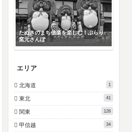
たぬきのまち信楽を楽しむ！ぶらり
窯元さんぽ
エリア
1
北海道
41
東北
126
関東
34
甲信越