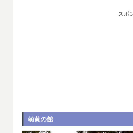
スポ
萌黄の館