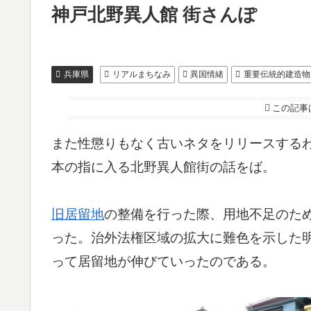
神戸北野異人館 街さんぽ
兵庫県
リアルまちなみ
異国情緒
重要伝統的建造物
この記事
また性懲りもなく古いネタをリリースする
本の指に入る北野異人館街の話をば。
旧居留地
の整備を行った際、用地不足のた
った。治外法権区域の拡大に難色を示した
って居留地が伸びていったのである。