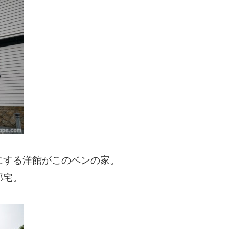
にする洋館がこのベンの家。
邸宅。