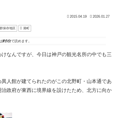
2015.04.19
2026.01.27
群保存地区
港町
は
約5分
で読めます。
わけなんですが、今日は神戸の観光名所の中でも三
め異人館が建てられたのがこの北野町・山本通であ
明治政府が東西に境界線を設けたため、北方に向か