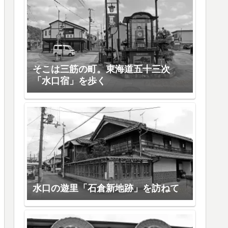
そこは三筋の町。東海道五十三次
「水口宿」を歩く
水口の遊里「石倉新地跡」を訪ねて