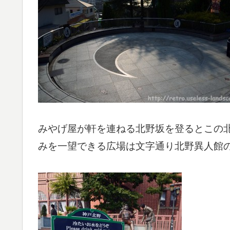
みやげ屋が軒を連ねる北野坂を登るとこの
みを一望できる広場は文字通り北野異人館