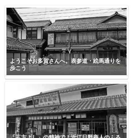
ようこそお多賀さんへ。表参道・絵馬通りを
歩こう
「三方よし」の精神で！近江日野商人のふる