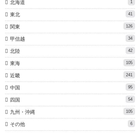
1
北海道
41
東北
126
関東
34
甲信越
42
北陸
105
東海
241
近畿
95
中国
54
四国
105
九州・沖縄
6
その他