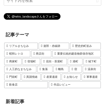
記事テーマ
リアルまちなみ
遊郭・赤線跡
歴史的町並み
昭和レトロ
商店街
重要伝統的建造物群保存地区
商家町
宿場町
花街・茶屋町
港町
城下町
人工的なまちなみ
集落
離島
宿
温泉街
門前町
異国情緒
産業遺産
お知らせ
軍事遺産
飲食店
作品レビュー
新着記事