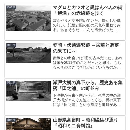
マグロとカツオと黒はんぺんの街
静岡県
「焼津」の赤線跡を歩く
ぼんやりと空を眺めていた。懐かしい磯
の匂い。記憶と眼の前の景色を重ねてみ
る。あぁそうだ。こんな風景だった。人
生なんて偶然の積み重ねだと鼻で笑いな
がら、映画みたいな人生に憧れていたあ
の頃。今思えば、いつも居場所を探して
笠岡・伏越遊郭跡 ～栄華と凋落
岡山県
あがいていたような気がす...
の果てに～
赤線との出会いは1冊の古本だった。あれ
は確か2011年のことだったと思う。もち
ろんそのときはそれがどういうものか理
解できなかったが、表紙の写真に写って
いた風景、添景の建物は第一印象として
その日を境に記憶の浅瀬に刻まれること
瀬戸大橋の真下から。歴史ある集
岡山県
になった。元来、古...
落「田之浦」の町並み
下津井から東へ向かうと、視界の中の瀬
戸大橋がぐんぐん迫ってくる。橋の真下
には「田之浦」という漁港と港町があ
る。ちょうど鷲羽山の麓にある集落であ
る。下津井は、古代は「四ヶ浦」（しか
うら）と呼ばれていたそうだ。古くから
山形県高畠町 – 昭和縁結び通り
山形県
「下津井」、「吹上」、「田...
『昭和ミニ資料館』