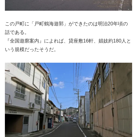
この戸町に「戸町鶴海遊郭」ができたのは明治20年頃の
話である。
『全国遊廓案内』によれば、貸座敷16軒、娼妓約180人と
いう規模だったそうだ。