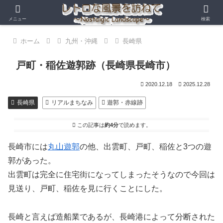
メニュー
検索
ホーム
九州・沖縄
長崎県
戸町・稲佐遊郭跡（長崎県長崎市）
2020.12.18
2025.12.28
長崎県
リアルまちなみ
遊郭・赤線跡
この記事は
約4分
で読めます。
長崎市には
丸山遊郭
の他、出雲町、戸町、稲佐と3つの遊
郭があった。
出雲町は完全に住宅街になってしまったそうなので今回は
見送り、戸町、稲佐を見に行くことにした。
長崎と言えば造船業であるが、長崎港によって分断された