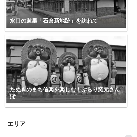
水口の遊里「石倉新地跡」を訪ねて
たぬきのまち信楽を楽しむ！ぶらり窯元さん
ぽ
エリア