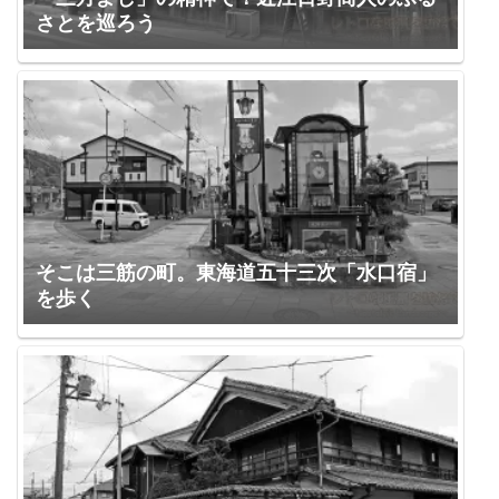
さとを巡ろう
そこは三筋の町。東海道五十三次「水口宿」
を歩く