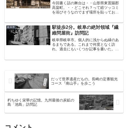
今回書く話の舞台は・・山形県東置賜郡
高畠町。・・どこそれ？って総ツッコミ
を浴びそうなのでまず場所を貼っておき
ましょう。県の南東部、牛とラーメンで
有名な米沢市のお隣。この高畠町には、
昭和30年代をテーマにしたまちおこしを
駅徒歩2分。岐阜の絶対領域『繊
岐阜県
やっている商店街、昭和...
維問屋街』訪問記
岐阜県岐阜市。個人的に浅からぬ縁のあ
るまちである。これまで何度となく訪
れ、過去にもいくつか記事を書いた。今
回岐阜にやってきたのは、『柳ヶ瀬商店
街』の再開発がいよいよのっぴきならぬ
事態になってきたと言う不穏な話を聞
き、もはや一刻の猶予もないこ...
だって世界遺産だもの。長崎の定番観光
コース『南山手』を歩こう
朽ちゆく栄華の記憶。九州最後の炭鉱の
島「池島」訪問記
コメント