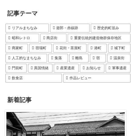
記事テーマ
リアルまちなみ
遊郭・赤線跡
歴史的町並み
昭和レトロ
商店街
重要伝統的建造物群保存地区
商家町
宿場町
花街・茶屋町
港町
城下町
人工的なまちなみ
集落
離島
宿
温泉街
門前町
異国情緒
産業遺産
お知らせ
軍事遺産
飲食店
作品レビュー
新着記事