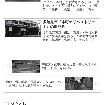
“土佐の一本釣り”に代表されるように、県
外者にとって高知県人のイメージは「豪
傑」「豪快」「豪気」「酒豪」「荒っぽ
い」おおむねこのあたりに集約されると
個人的には思っている。高知市内からも
ほど近い太平洋に面したところに、そん
多治見市『本町オリベストリー
岐阜県
な高知のイメージを地...
ト』の町並み
岐阜県東南部。俗に「東濃」と呼ばれる
地域に多治見市はある。この地方で生産
される美濃焼（多治見市・土岐市・瑞浪
市で生産される）の一大産地として知ら
れる町である。「せともの」の瀬戸市も
地理的に近く、要するにこのあたりは国
内屈指の陶磁器の産地と覚...
平家落人伝説が残る…日本三大秘境『椎
葉村十根川』を訪ねて
海なし県の離島！琵琶湖に浮かぶ有人島
「沖島」の路地裏が最高すぎた話
コメント