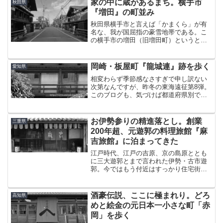
家の中に蔵があるまち。横手市
秋田県
『増田』の町並み
秋田県横手市と言えば「かまくら」が有
名な、我が国屈指の豪雪地帯である。こ
の横手市の増田（旧増田町）というとこ
ろに、この地ならではの個性的な町並み
がある。About 増田町増田は横手の中心
部から南へ10km以上離れており、お隣湯
岡崎・板屋町『龍城連』跡を歩く
愛知県
沢のほうが全然...
相変わらず季節感なさすぎで申し訳ない
次第なんですが、昨冬の東海遠征第8弾。
このブログも、気づけば都道府県別では
愛知県の記事が3番目に多いという状況
に。そんな行ったのか・・岐阜、名古屋
近辺を歩き、東へ戻りがてら立ち寄った
お伊勢参りの精進落とし。創業
三重県
のが中部を代表する都市...
200年超、元遊郭の料理旅館『麻
吉旅館』に泊まってきた
江戸時代、江戸の吉原、京の島原ととも
に三大遊郭とまで言われた伊勢・古市遊
郭。今ではもう付近はすっかり住宅街に
なってしまい、昔日の面影は影も形もな
い。しかし、ただ一軒だけ当時の賑わい
を今に伝える建物がある。それが『麻吉
酒豪伝説、ここに極まれり。どろ
高知県
旅館』である。今回の三重...
めと絵金の元日本一小さな町「赤
岡」を歩く