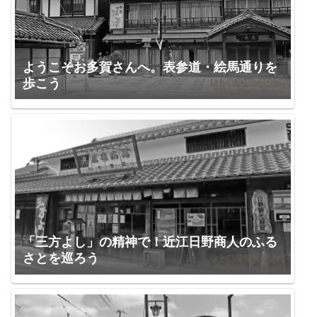
ようこそお多賀さんへ。表参道・絵馬通りを
歩こう
「三方よし」の精神で！近江日野商人のふる
さとを巡ろう