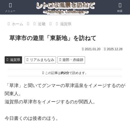
メニュー
検索
ホーム
近畿
滋賀県
草津市の遊里「東新地」を訪ねて
2021.01.20
2025.12.28
滋賀県
リアルまちなみ
遊郭・赤線跡
この記事は
約2分
で読めます。
「草津」と聞いてグンマーの草津温泉をイメージするのが
関東人。
滋賀県の草津市をイメージするのが関西人。
今日書くのは後者のほう。