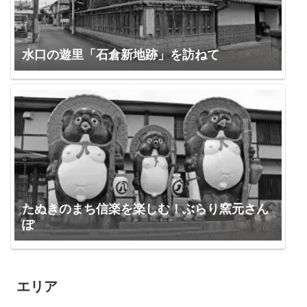
水口の遊里「石倉新地跡」を訪ねて
たぬきのまち信楽を楽しむ！ぶらり窯元さん
ぽ
エリア