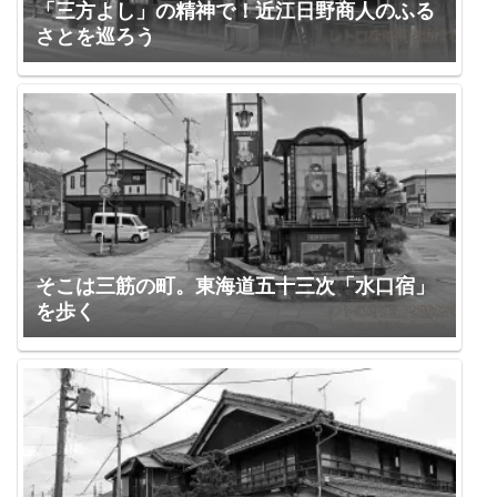
「三方よし」の精神で！近江日野商人のふる
さとを巡ろう
そこは三筋の町。東海道五十三次「水口宿」
を歩く