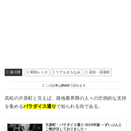
香川県
昭和レトロ
リアルまちなみ
花街・茶屋町
この記事は
約4分
で読めます。
高松の片原町と言えば、路地裏界隈の人々の圧倒的な支持
を集める
パラダイス通り
で知られる街である。
片原町・パラダイス通り 2019年版 ～ずいぶんと
ご無沙汰しておりました～