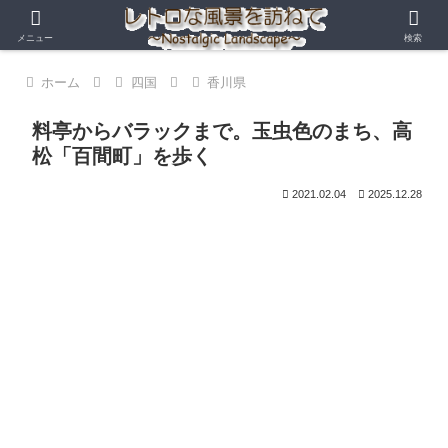
メニュー
検索
ホーム
四国
香川県
料亭からバラックまで。玉虫色のまち、高
松「百間町」を歩く
2021.02.04
2025.12.28