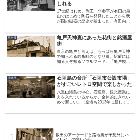
しれる
17世紀はじめ。陶工・李参平が有田の泉
山ではじめて陶石を発見したことから我
が国の磁器の歴史が始まった。有田内山
の記事を書いたときにそんな話をした。
鍋島藩（佐賀藩）は磁器生産を奨励し、
その結果有田地方は国内最大の産地とし
亀戸天神裏にあった花街と銘酒屋
東京都
て発展していった。伊万...
街
東京の亀戸と言えば、もっぱら亀戸天神
で知られる錦糸町のとなり町。駅前には
知る人ぞ知るソウルフード、「亀戸餃
子」の本店がある実は隠れた餃子の街だ
ったりする。その亀戸天神界隈を散策す
るために、春の陽気に誘われてカメラ片
石垣島の台所「石垣市公設市場」
沖縄県
手に錦糸町からぷらぷら散歩...
がすごいレトロ空間で楽しかった
八重山諸島の中心、石垣島。観光産業に
力を入れているからか、全体的にきれい
めで新しい。（空港も2013年に新しく移
転拡張）那覇の国際通り南側に見られる
年季の入ったアーケード商店街のよう
な、昭和の香りがする場所。あーゆーの
はないんか・・って調べ...
坂出のアーケードと路地裏が予想外にハ
イレベルで驚いた話