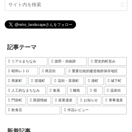
記事テーマ
リアルまちなみ
遊郭・赤線跡
歴史的町並み
昭和レトロ
商店街
重要伝統的建造物群保存地区
商家町
宿場町
花街・茶屋町
港町
城下町
人工的なまちなみ
集落
離島
宿
温泉街
門前町
異国情緒
産業遺産
お知らせ
軍事遺産
飲食店
作品レビュー
新着記事