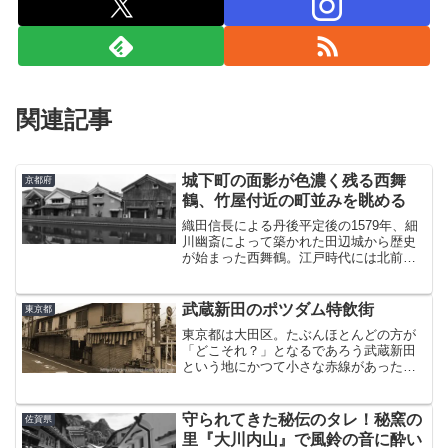
関連記事
城下町の面影が色濃く残る西舞
京都府
鶴、竹屋付近の町並みを眺める
織田信長による丹後平定後の1579年、細
川幽斎によって築かれた田辺城から歴史
が始まった西舞鶴。江戸時代には北前船
の寄港地となり、物資が集積するまち
に。城下町、商家町として長く繁栄を続
けたまちなみの面影が、界隈には今なお
武蔵新田のポツダム特飲街
東京都
残っている。竹屋のまち...
東京都は大田区。たぶんほとんどの方が
「どこそれ？」となるであろう武蔵新田
という地にかつて小さな赤線があったこ
とをご存知だろうか。蒲田から東急多摩
川線（旧目蒲線）に乗り二駅。武蔵新田
に降り立ったのは、今にも泣き出しそう
守られてきた秘伝のタレ！秘窯の
佐賀県
な空の梅雨の日であった。...
里『大川内山』で風鈴の音に酔い