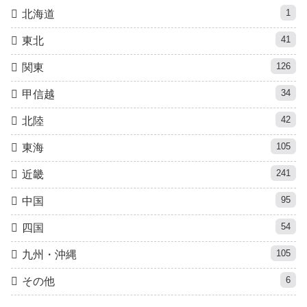
1
北海道
41
東北
126
関東
34
甲信越
42
北陸
105
東海
241
近畿
95
中国
54
四国
105
九州・沖縄
6
その他