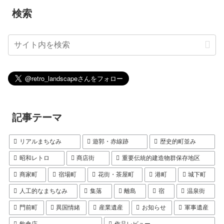
検索
記事テーマ
リアルまちなみ
遊郭・赤線跡
歴史的町並み
昭和レトロ
商店街
重要伝統的建造物群保存地区
商家町
宿場町
花街・茶屋町
港町
城下町
人工的なまちなみ
集落
離島
宿
温泉街
門前町
異国情緒
産業遺産
お知らせ
軍事遺産