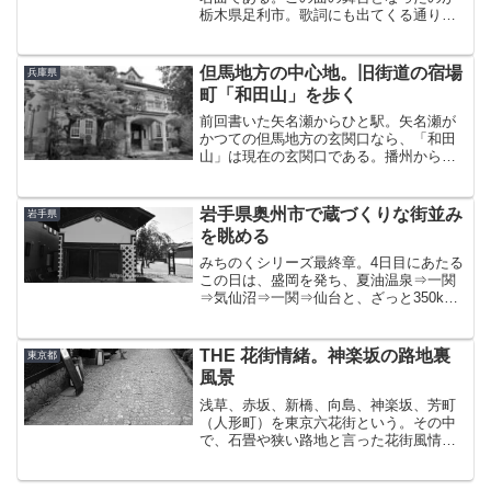
栃木県足利市。歌詞にも出てくる通り、
夕日がキレイな街だ。向こうに見える橋
が渡良瀬橋。足利と言えば足利学校や鑁
阿寺（ばんなじ）が有名であるが、着い
但馬地方の中心地。旧街道の宿場
兵庫県
たのが15時過ぎだったの...
町「和田山」を歩く
前回書いた矢名瀬からひと駅。矢名瀬が
かつての但馬地方の玄関口なら、「和田
山」は現在の玄関口である。播州から但
馬へ至る播但線は、姫路とここ和田山を
繋いでいる。山陰本線と播但線が交わる
和田山は山陰道と播但道の結節点でもあ
岩手県奥州市で蔵づくりな街並み
岩手県
り、道路においても同じこ...
を眺める
みちのくシリーズ最終章。4日目にあたる
この日は、盛岡を発ち、夏油温泉⇒一関
⇒気仙沼⇒一関⇒仙台と、ざっと350km
くらい走らなければならなかったので、
ほぼ移動で終わってしまうのもアレだな
ぁ・・と唯一ねじ込んだまち歩きが、ち
THE 花街情緒。神楽坂の路地裏
東京都
ょうど通り道だった...
風景
浅草、赤坂、新橋、向島、神楽坂、芳町
（人形町）を東京六花街という。その中
で、石畳や狭い路地と言った花街風情を
最も色濃く残すのが神楽坂である。その
町並みを見るために、久しぶりに飯田橋