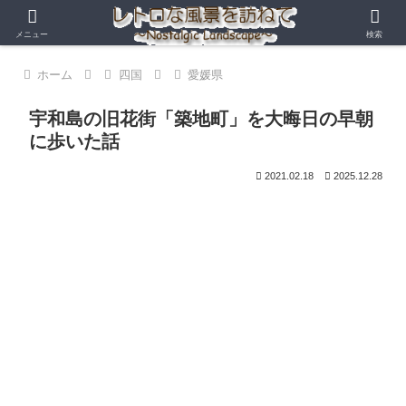
メニュー
検索
ホーム
四国
愛媛県
宇和島の旧花街「築地町」を大晦日の早朝
に歩いた話
2021.02.18
2025.12.28