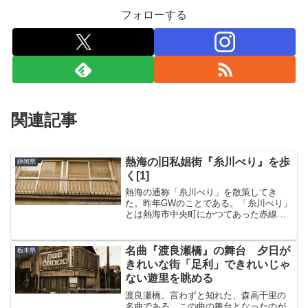
フォローする
関連記事
熱海の旧私娼街『糸川べり』を歩
静岡県
く[1]
熱海の通称「糸川べり」を散策してき
た。昨年GWのことである。「糸川べり」
とは熱海市中央町にかつてあった赤線の
ことで、現在では早咲きで知られるあた
み桜で有名なところだ。毎年2月頃には糸
川桜まつりが開催される。熱海駅からは
名曲『渡良瀬橋』の舞台 夕日が
栃木県
徒歩で15分くらいかか...
きれいな街「足利」できれいじゃ
ない遊里を眺める
渡良瀬橋。言わずと知れた、森高千里の
名曲である。この曲の舞台となったのが