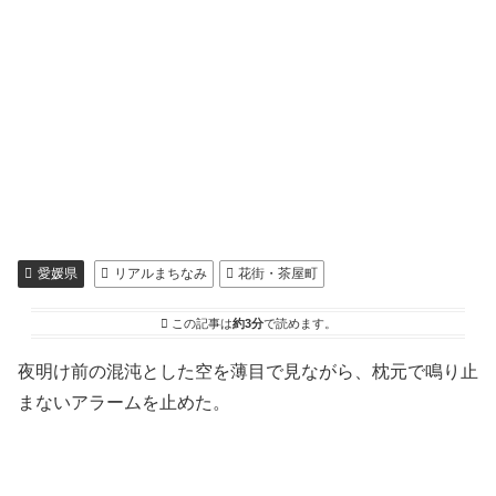
愛媛県
リアルまちなみ
花街・茶屋町
この記事は
約3分
で読めます。
夜明け前の混沌とした空を薄目で見ながら、枕元で鳴り止
まないアラームを止めた。