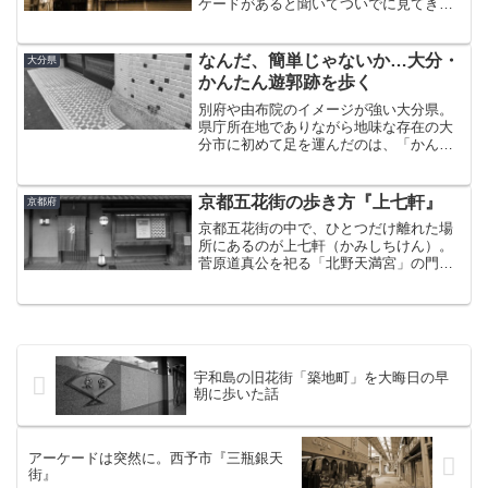
ケードがあると聞いてついでに見てき
た。なお、「ふなお」じゃなく「ふの
お」と読むらしい。読めるわけがない。
いかにも手作り感満載の看板がいい。こ
なんだ、簡単じゃないか…大分・
大分県
の先が商店街。路地へ入ってみ...
かんたん遊郭跡を歩く
別府や由布院のイメージが強い大分県。
県庁所在地でありながら地味な存在の大
分市に初めて足を運んだのは、「かんた
ん」なる遊郭跡を見に行くのが目的であ
った。土地鑑がまったくない大分市で、
無事に目的地にたどり着けるのか不安に
京都五花街の歩き方『上七軒』
京都府
なりながら車を走らせてい...
京都五花街の中で、ひとつだけ離れた場
所にあるのが上七軒（かみしちけん）。
菅原道真公を祀る「北野天満宮」の門前
町にある。京都最古の花街上七軒の歴史
は古い。室町時代、北野天満宮の一部が
焼失した際、その再建で残った木材を使
って七軒の茶屋を建てた。...
宇和島の旧花街「築地町」を大晦日の早
朝に歩いた話
アーケードは突然に。西予市『三瓶銀天
街』