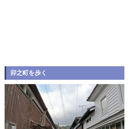
卯之町を歩く