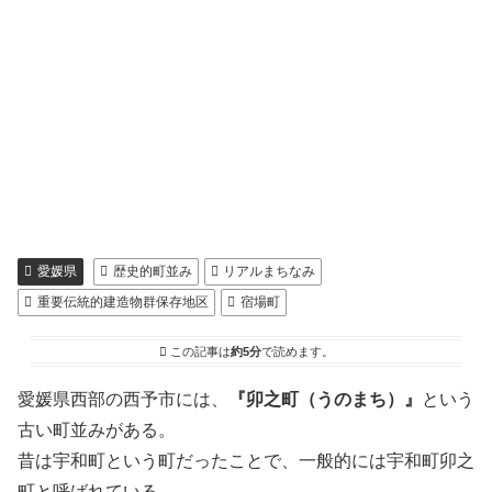
愛媛県
歴史的町並み
リアルまちなみ
重要伝統的建造物群保存地区
宿場町
この記事は
約5分
で読めます。
愛媛県西部の西予市には、
『卯之町（うのまち）』
という
古い町並みがある。
昔は宇和町という町だったことで、一般的には宇和町卯之
町と呼ばれている。