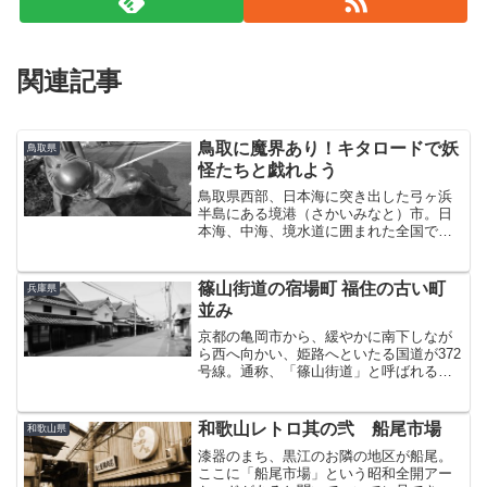
関連記事
鳥取に魔界あり！キタロードで妖
鳥取県
怪たちと戯れよう
鳥取県西部、日本海に突き出した弓ヶ浜
半島にある境港（さかいみなと）市。日
本海、中海、境水道に囲まれた全国でも
有数の港町で、あのダイハツタントのCM
で一躍有名になった「ベタ踏み坂」のあ
る街である。この境港は「ゲゲゲの鬼太
篠山街道の宿場町 福住の古い町
兵庫県
郎」の作者である水木し...
並み
京都の亀岡市から、緩やかに南下しなが
ら西へ向かい、姫路へといたる国道が372
号線。通称、「篠山街道」と呼ばれる国
道である。この篠山街道の途中、丹波篠
山市内に「福住」と呼ばれる元宿場町が
あり、2012年に国の重要伝統的建造物群
和歌山レトロ其の弐 船尾市場
和歌山県
保存地区に選定さ...
漆器のまち、黒江のお隣の地区が船尾。
ここに「船尾市場」という昭和全開アー