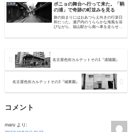
と。あまり大きな声では言えないしょう
ポニョの舞台へ行って来た。「鞆
広島県
もない案件である。しか...
の浦」で奇跡の町並みを見る
旅の始まりにはおあつらえ向きの行楽日
和だった。瀬戸内のうららかな海風を浴
びながら、福山駅から南へ車を走らせ
る。空気の読めないカーラジオからはユ
ニコーンの「雪が降る町」が流れてい
た。“あと何日かで今年も終わるから”「あ
ぁそうか。明日は大晦日だ...
名古屋色街カルテットその1『港陽園』
名古屋色街カルテットその3『城東園』
コメント
maru
より: