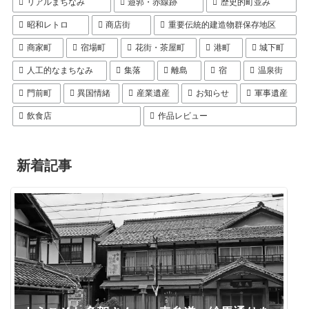
リアルまちなみ
遊郭・赤線跡
歴史的町並み
昭和レトロ
商店街
重要伝統的建造物群保存地区
商家町
宿場町
花街・茶屋町
港町
城下町
人工的なまちなみ
集落
離島
宿
温泉街
門前町
異国情緒
産業遺産
お知らせ
軍事遺産
飲食店
作品レビュー
新着記事