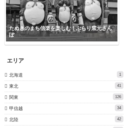
たぬきのまち信楽を楽しむ！ぶらり窯元さん
ぽ
エリア
1
北海道
41
東北
126
関東
34
甲信越
42
北陸