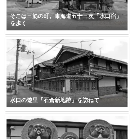
そこは三筋の町。東海道五十三次「水口宿」
を歩く
水口の遊里「石倉新地跡」を訪ねて