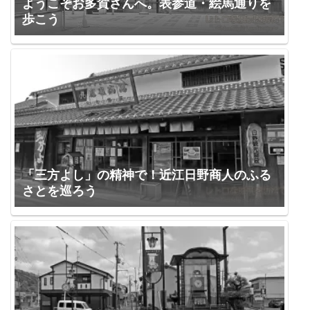
ようこそお多賀さんへ。表参道・絵馬通りを
歩こう
「三方よし」の精神で！近江日野商人のふる
さとを巡ろう