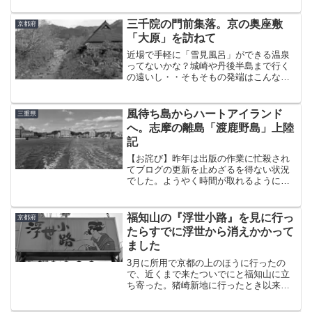
手したら関西人でもこんなかけ合いが普
通に行われそうな気がする。それぐらい
三千院の門前集落。京の奥座敷
京都府
知名度の低い町だと思う...
「大原」を訪ねて
近場で手軽に「雪見風呂」ができる温泉
ってないかな？城崎や丹後半島まで行く
の遠いし・・そもそもの発端はこんな疑
問だったように思う。で、調べてみると
京都の奥座敷、鞍馬や大原に温泉がある
ことがわかり、そう言えば大原って行っ
風待ち島からハートアイランド
三重県
たことないなぁ・・・三千...
へ。志摩の離島「渡鹿野島」上陸
記
【お詫び】昨年は出版の作業に忙殺され
てブログの更新を止めざるを得ない状況
でした。ようやく時間が取れるようにな
ったので少しずつ再開していこうと思い
ます。 不安の入り混じった面持ちで電車
を降りた。出迎えた一人の男に促される
福知山の『浮世小路』を見に行っ
京都府
ままバスに乗り込む。 ...
たらすでに浮世から消えかかって
ました
3月に所用で京都の上のほうに行ったの
で、近くまで来たついでにと福知山に立
ち寄った。猪崎新地に行ったとき以来、
約2年ぶりの福知山。この日のミッション
は、中ノ町付近にある盛り場を眺めるこ