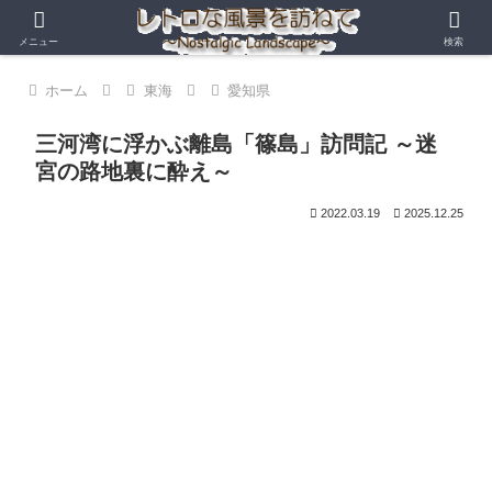
メニュー
検索
ホーム
東海
愛知県
三河湾に浮かぶ離島「篠島」訪問記 ～迷
宮の路地裏に酔え～
2022.03.19
2025.12.25