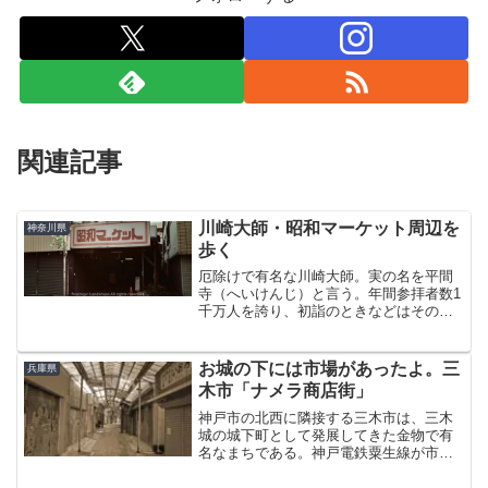
関連記事
川崎大師・昭和マーケット周辺を
神奈川県
歩く
厄除けで有名な川崎大師。実の名を平間
寺（へいけんじ）と言う。年間参拝者数1
千万人を誇り、初詣のときなどはそのカ
オスすぎる光景がメディアの格好のネタ
になる真言宗の大本山である。その川崎
大師の近くに昭和レトロな街並みがある
お城の下には市場があったよ。三
兵庫県
という情報をキャッチし...
木市「ナメラ商店街」
神戸市の北西に隣接する三木市は、三木
城の城下町として発展してきた金物で有
名なまちである。神戸電鉄粟生線が市内
を横切っており、それゆえ現在は神戸の
ベッドタウンというポジションに体良く