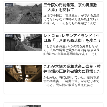
収まっている。そんな三木市内の古い町
三千院の門前集落。京の奥座敷
京都府
並みを求めて市の中心部に...
「大原」を訪ねて
近場で手軽に「雪見風呂」ができる温泉
ってないかな？城崎や丹後半島まで行く
の遠いし・・そもそもの発端はこんな疑
問だったように思う。で、調べてみると
京都の奥座敷、鞍馬や大原に温泉がある
ことがわかり、そう言えば大原って行っ
レトロ on レモンアイランド！生
愛媛県
たことないなぁ・・・三千...
口島「しおまち商店街」を歩こう
「しまなみ海道」6つの島を経由しなが
ら、広島の尾道と愛媛の今治を結ぶ全長
約60kmの自動車専用道路である。そして
このしまなみ海道。徒歩や自転車でも通
行可能となっており、サイクリングのメ
ッカとなっている。自転車道は総延長
これが本物の昭和遺産…奈良・椿
奈良県
70km。すでに小旅行...
井市場の圧倒的破壊力に戦慄した
かねがね、噂には聞いていた。奈良市最
古の商店街、「椿井市場」がかなりキて
いると。元林院の散策を終えたあと、念
願の場所を訪れるため、椿井町へと向か
った。椿井町に到着すると、墨の老舗で
ある古梅園の建物がひときわ目につい
た。奈良と言えば墨づくりが...