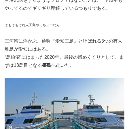
空港の話をするようなブログではないことは、一応8年も
やってるのでギリギリ理解しているつもりである。
そもそもそれ人工島やっちゅーねん…
三河湾に浮かぶ、通称『愛知三島』と呼ばれる3つの有人
離島が愛知にはある。
“島旅沼”にはまった2020年。最後の締めくくりとして、ま
ずは13島目となる
篠島
へ赴いた。