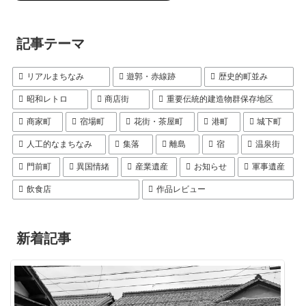
記事テーマ
リアルまちなみ
遊郭・赤線跡
歴史的町並み
昭和レトロ
商店街
重要伝統的建造物群保存地区
商家町
宿場町
花街・茶屋町
港町
城下町
人工的なまちなみ
集落
離島
宿
温泉街
門前町
異国情緒
産業遺産
お知らせ
軍事遺産
飲食店
作品レビュー
新着記事