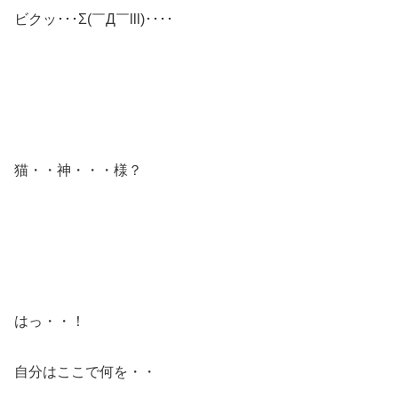
ビクッ･･･Σ(￣Д￣lll)････
猫・・神・・・様？
はっ・・！
自分はここで何を・・