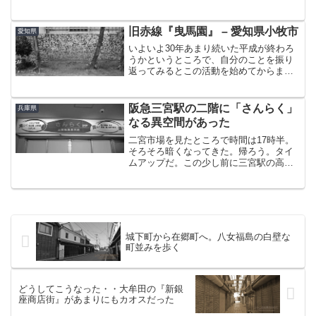
町である。和歌山市から延びる「南海加
太線」の終点なので名前を知っている方
も多いと思う。このまち、観光地として
旧赤線『曳馬園』 – 愛知県小牧市
愛知県
もそれなりに有名ではある...
いよいよ30年あまり続いた平成が終わろ
うかというところで、自分のことを振り
返ってみるとこの活動を始めてからまる6
年。当ブログを開設してから4年半。目標
としていた全都道府県制覇も達成しなん
となくやり切った感もあるので、一度原
阪急三宮駅の二階に「さんらく」
兵庫県
点に立ち返って「令...
なる異空間があった
二宮市場を見たところで時間は17時半。
そろそろ暗くなってきた。帰ろう。タイ
ムアップだ。この少し前に三宮駅の高架
下で呑む機会があって、ちゃんと歩いた
ら記事一本書けそうなぐらい雰囲気がよ
かったので色々調べてたら気になる場所
を見つけた。最後にその...
城下町から在郷町へ。八女福島の白壁な
町並みを歩く
どうしてこうなった・・大牟田の『新銀
座商店街』があまりにもカオスだった