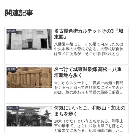
関連記事
名古屋色街カルテットその3『城
愛知県
東園』
八幡園を後にし、その足で向かったのは
中央本線の大曽根である。大曽根駅自体
は東区にあるが、そこがほぼ区境とな
り、少しばかり西へ行くと間髪入れずに
北区に入る。目的地の『城東園』は北区
に属し、『全国女性街ガイド』によると
名づけて城東温泉郷 高松・八重
香川県
以下のように書かれている。...
垣新地を歩く
香川からスタートし、愛媛⇒高知⇒徳島
をぐるっと回って再び高松に戻ってきた
のは、旅の終わりも間近の最終日前夜の
こと。（時系列で書いてきたので間の出
来事は過去記事を参照してください）屋
島の健康ランドで朝を迎え、朝風呂です
何気にいいとこ。和歌山・加太の
和歌山県
っきりしてから向かったの...
まちを歩く
加太（かだ）というまちがある。和歌山
市の最果て、さらに和歌山県でもほとん
ど最果てにあたる、紀淡海峡に面した港