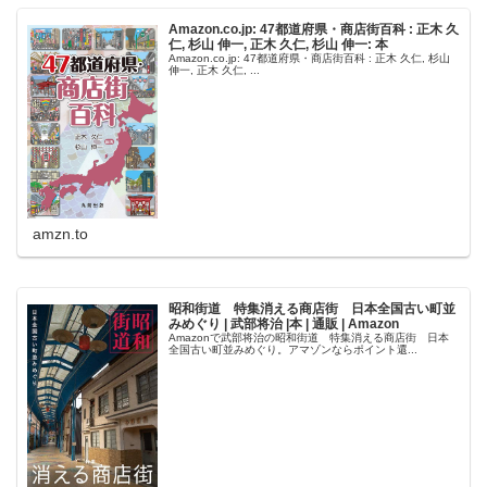
Amazon.co.jp: 47都道府県・商店街百科 : 正木 久
仁, 杉山 伸一, 正木 久仁, 杉山 伸一: 本
Amazon.co.jp: 47都道府県・商店街百科 : 正木 久仁, 杉山
伸一, 正木 久仁, ...
amzn.to
昭和街道 特集消える商店街 日本全国古い町並
みめぐり | 武部将治 |本 | 通販 | Amazon
Amazonで武部将治の昭和街道 特集消える商店街 日本
全国古い町並みめぐり。アマゾンならポイント還...