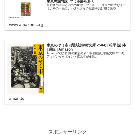
東京戦後地図 ヤミ市跡を歩く
終戦後の混沌と活力の象徴「ヤミ市」。 東京の巨大なター
ミナルの一画に、いまなおその歴史を受け継ぐ店や...
www.amazon.co.jp
東京のヤミ市 (講談社学術文庫 2584) | 松平 誠 |本
| 通販 | Amazon
Amazonで松平 誠の東京のヤミ市 (講談社学術文庫 2584)。
アマゾンならポイント還元本が多数...
amzn.to
スポンサーリンク