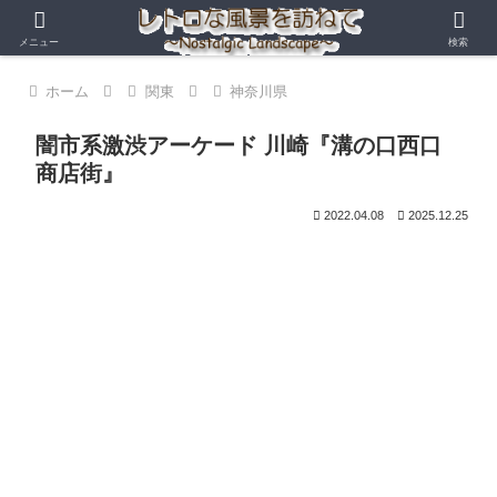
メニュー
検索
ホーム
関東
神奈川県
闇市系激渋アーケード 川崎『溝の口西口
商店街』
2022.04.08
2025.12.25