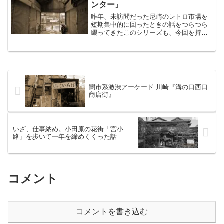
化して行き、戦後は市街化...
ンター』
昨年、未訪問だった尼崎のレトロ市場を
短期集中的に回ったときの話をつらつら
綴ってきたこのシリーズも、今回を持っ
てようやく最終回。最後は、阪急園田駅
の近くにある「食満センター」。まぁ…
たぶん誰一人読めないと思うけど、読み
方はけまセンター。まず外...
闇市系激渋アーケード 川崎『溝の口西口
商店街』
いざ、仕事納め。小田原の花街「宮小
路」を歩いて一年を締めくくった話
コメント
コメントを書き込む