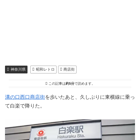
神奈川県
昭和レトロ
商店街
この記事は
約5分
で読めます。
溝の口西口商店街
を歩いたあと、久しぶりに東横線に乗っ
て白楽で降りた。