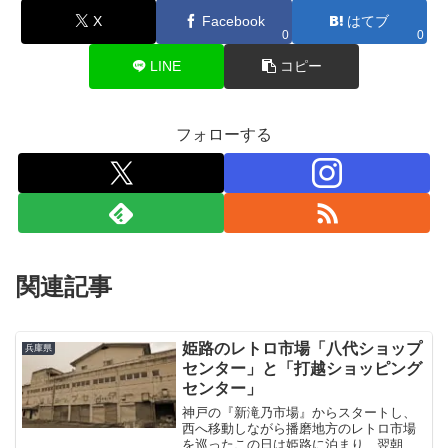
X
Facebook
はてブ
0
0
LINE
コピー
フォローする
関連記事
姫路のレトロ市場「八代ショップ
兵庫県
センター」と「打越ショッピング
センター」
神戸の『新滝乃市場』からスタートし、
西へ移動しながら播磨地方のレトロ市場
を巡ったこの日は姫路に泊まり、翌朝姫