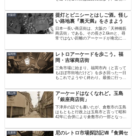
路市内の市場を2ヶ所回った。まずはじめ
に赴いたのが世界遺産・姫路城の北側に
位置する八代地区。地図を見て気がつい
提灯とビニシーとはしご酒。怪し
大阪府
たが、ずいぶん前に行っ...
い路地裏『裏天満』をさまよう
日本一長い商店街は、大阪の「天神橋筋
商店街」である。その長さ2.6kmと、尋
常ではない距離のアーケードが南北に伸
びている。歴史こそ相当長いものの、ご
覧の通りアーケードは新しいので当ブロ
グ的にはそそられる場所ではない。本日
レトロアーケードを歩こう。福
福岡県
の目的地はここではな...
岡・吉塚商店街
三角市場に始まり、福岡市内（と言って
もほぼ市街地だけど）を歩き回った一日
もこれでようやく終わり。最後に行った
のが、博多のお隣「吉塚」にある吉塚商
店街。博多からそれなりに近いにも関わ
らず、住宅街に埋没するかのように完全
アーケードはなくなれど。玉島
岡山県
に付近の下町風景に溶け込...
「銀座商店街」
下津井の話でも書いたが、倉敷市の玉島
はもともと行政上は玉島市と言って昭和
42年に合併により倉敷市の一部となっ
た。もっと遡ってみると、中世の頃は瀬
戸内海に点在する小さな島々だった。江
戸時代に干拓が進められて少しずつ陸地
尼のレトロ市場探訪記Ⅷ『食満セ
兵庫県