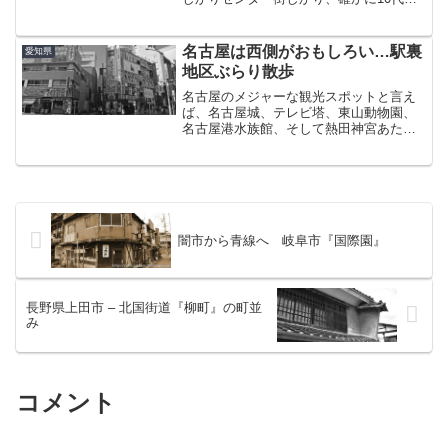
20代の若者たちでごった返している。も
ちろんそう呼ばれるようになったことに
は相応の理由がある。それは「若者の
名古屋は西側がおもしろい…駅裏
愛知県
街」の原点、百軒...
地区ぶらり散歩
名古屋のメジャーな観光スポットと言え
ば、名古屋城、テレビ塔、東山動物園、
名古屋港水族館、そして熱田神宮あたり
であろうか。面白いことに、JRの線路を
基準に考えるとこれらはほとんどが名駅
の東側に集中している。かく言う筆者自
身も、数えきれないほど...
闇市から青線へ 岐阜市『国際園』
長野県上田市 – 北国街道『柳町』の町並
み
コメント