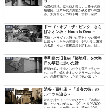
う
石畳の路地。立ち並ぶ美しい出格子の茶
屋建築。江戸時代の風情が残る古い町並
み。加賀百万石の城下町、古都・金沢を
代表する観光名所、『ひがし茶屋街』を
端的に説明するならこんなところだろう
か。兼六園や近江町市場、金沢21世紀美
ドーゴ・オブ・ザ・ピンク…さら
愛媛県
術館と並ぶ定番中の定番...
ばネオン坂 ～Neon Is Over～
高松・パラダイス通りの変わらない風景
にほっとしたその三日後。5年ぶりに四国
の名湯、松山・道後温泉を訪れた。目的
は他でもない。温泉・・じゃなくて「ネ
オン坂」の現状確認である。初めて道後
に来たのが2005年末。関東から青春18き
宇和島の旧花街「築地町」を大晦
愛媛県
っぷで移動しユー...
日の早朝に歩いた話
夜明け前の混沌とした空を薄目で見なが
ら、枕元で鳴り止まないアラームを止め
た。AM6時朦朧とした頭で思い出したの
は、今日が旅の4日目で現在地が愛媛の宇
和島ということだった。自分で決めたプ
ランなので誰にも文句は言えぬが、なぜ1
渋谷・百軒店 ～「若者の街」の
東京都
年の最後の日にこん...
ルーツを辿る～
渋谷が持つイメージのひとつに「若者の
街」というのがある。109しかりPARCO
しかりセンター街しかり、確かに10代～