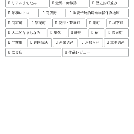
リアルまちなみ
遊郭・赤線跡
歴史的町並み
昭和レトロ
商店街
重要伝統的建造物群保存地区
商家町
宿場町
花街・茶屋町
港町
城下町
人工的なまちなみ
集落
離島
宿
温泉街
門前町
異国情緒
産業遺産
お知らせ
軍事遺産
飲食店
作品レビュー