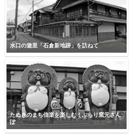
水口の遊里「石倉新地跡」を訪ねて
たぬきのまち信楽を楽しむ！ぶらり窯元さん
ぽ