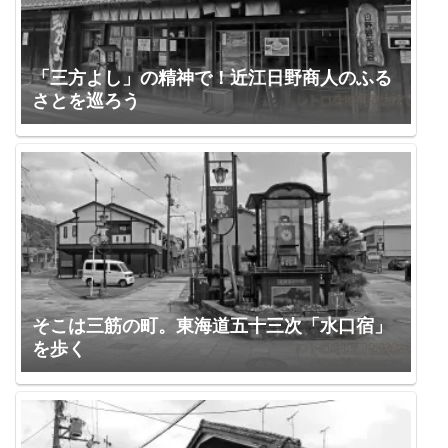
「三方よし」の精神で！近江日野商人のふる
さとを巡ろう
そこは三筋の町。東海道五十三次「水口宿」
を歩く