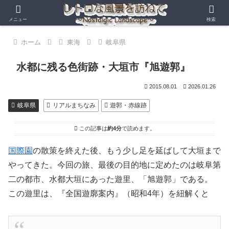
メニュー
検索
ホーム
東海
岐阜県
水都に残る色街跡・大垣市『旭遊郭』
2015.08.01
2026.01.26
岐阜県
リアルまちなみ
遊郭・赤線跡
この記事は
約4分
で読めます。
国際園
の散策を終えた後、もう少し足を延ばして大垣まで
やってきた。今回の旅、最後の目的地に定めたのは岐阜第
二の都市、水都大垣にあった遊里、「旭遊郭」である。
この遊里は、『全国遊廓案内』（昭和4年）を紐解くと