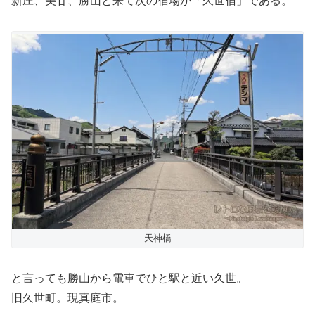
新庄、美甘、勝山と来て次の宿場が「久世宿」である。
天神橋
と言っても勝山から電車でひと駅と近い久世。
旧久世町。現真庭市。