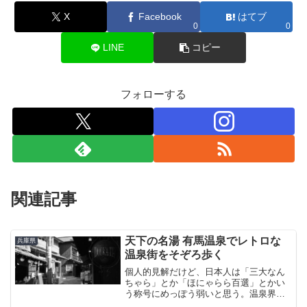
X
Facebook
はてブ
0
0
LINE
コピー
フォローする
関連記事
天下の名湯 有馬温泉でレトロな
兵庫県
温泉街をそぞろ歩く
個人的見解だけど、日本人は「三大なん
ちゃら」とか「ほにゃらら百選」とかい
う称号にめっぽう弱いと思う。温泉界に
は日本三名泉（草津、下呂、有馬）とい