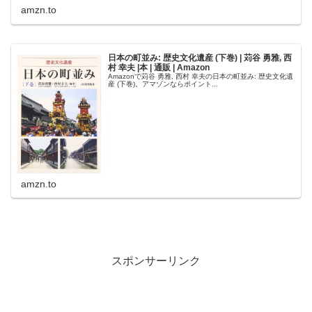
amzn.to
日本の町並み: 歴史文化遺産 (下巻) | 苅谷 勇雅, 西
村 幸夫 |本 | 通販 | Amazon
Amazonで苅谷 勇雅, 西村 幸夫の日本の町並み: 歴史文化遺
産 (下巻)。アマゾンならポイント...
amzn.to
スポンサーリンク