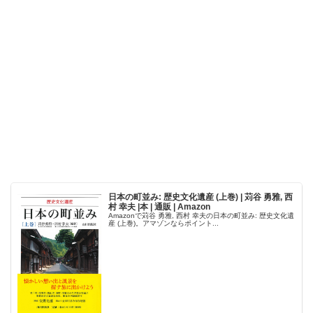
日本の町並み: 歴史文化遺産 (上巻) | 苅谷 勇雅, 西
村 幸夫 |本 | 通販 | Amazon
Amazonで苅谷 勇雅, 西村 幸夫の日本の町並み: 歴史文化遺
産 (上巻)。アマゾンならポイント...