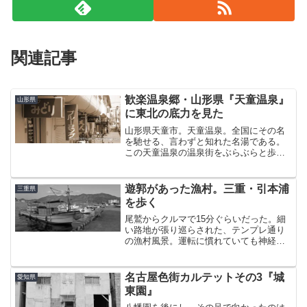
関連記事
歓楽温泉郷・山形県『天童温泉』
山形県
に東北の底力を見た
山形県天童市。天童温泉。全国にその名
を馳せる、言わずと知れた名湯である。
この天童温泉の温泉街をぶらぶらと歩い
てきたのが今日の話。将棋の街どっちか
と言えば、天童といえばこっちで知って
いる人のほうが多い気がする。全国の生
遊郭があった漁村。三重・引本浦
三重県
産量のほぼすべてを占める...
を歩く
尾鷲からクルマで15分ぐらいだった。細
い路地が張り巡らされた、テンプレ通り
の漁村風景。運転に慣れていても神経を
すり減らすほどの道。もちろん離合など
不可能だ。こういう場所は自分の足で歩
くほうがいい。岸壁にクルマを停めた。
名古屋色街カルテットその3『城
愛知県
そろそろ日が傾こうかと...
東園』