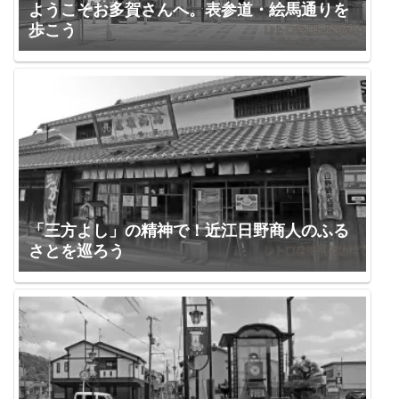
ようこそお多賀さんへ。表参道・絵馬通りを
歩こう
「三方よし」の精神で！近江日野商人のふる
さとを巡ろう