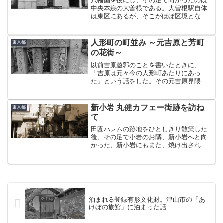
八幡園を後にし、その足で向かったのは
中央本線の大曽根である。大曽根駅自体
は東区にあるが、そこがほぼ区境とな
り、少しばかり西へ行くと間髪入れずに
北区に入る。目的地の『城東園』は北区
に属し、『全国女性街ガイド』によると
人形町の町並み ～元吉原と芳町
東京都
以下のように書かれている。...
の花街～
以前吉原遊郭のことを書いたときに、
「吉原は元々今の人形町あたりにあっ
た」という話をした。その元吉原界隈を
歩いてきたので、そのあたりの話もふま
え、現在の町並みを紹介していければ、
と思う。まずは場所から。元吉原は、地
新小岩 丸健カフェー街跡を訪ね
東京都
図上この辺りになる。人形町駅...
て
田園ハレムの跡地をひとしきり散策した
後、その足で小岩のお隣、新小岩へと向
かった。新小岩にもまた、焼け出された
亀戸の業者が移転してできた新興のカフ
ェー街で、偶然にも東京パレスと同じ起
源を持つ赤線があった。“丸健”現在の松島
三丁目あたりに終戦直...
泊まれる登録有形文化財。津山市の「あ
けぼの旅館」に泊まった話