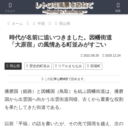
メニュー
検索
ホーム
中国
岡山県
時代が名前に追いつきました。因幡街道
「大原宿」の風情ある町並みがすごい
2022.08.26
2025.12.24
岡山県
歴史的町並み
リアルまちなみ
宿場町
この記事は
約4分
で読めます。
播磨国（姫路）と因幡国（鳥取）を結ぶ因幡街道は、播磨
国から出雲国へ向かう出雲街道同様、古くから重要な役割
を果たしてきた街道である。
以前「平福」の話を書いたが、その先で国境を越え、次の