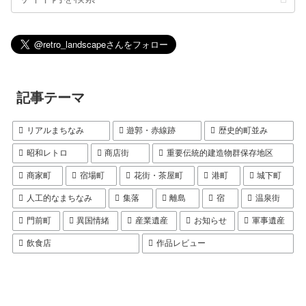
記事テーマ
リアルまちなみ
遊郭・赤線跡
歴史的町並み
昭和レトロ
商店街
重要伝統的建造物群保存地区
商家町
宿場町
花街・茶屋町
港町
城下町
人工的なまちなみ
集落
離島
宿
温泉街
門前町
異国情緒
産業遺産
お知らせ
軍事遺産
飲食店
作品レビュー