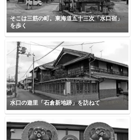
そこは三筋の町。東海道五十三次「水口宿」
を歩く
水口の遊里「石倉新地跡」を訪ねて