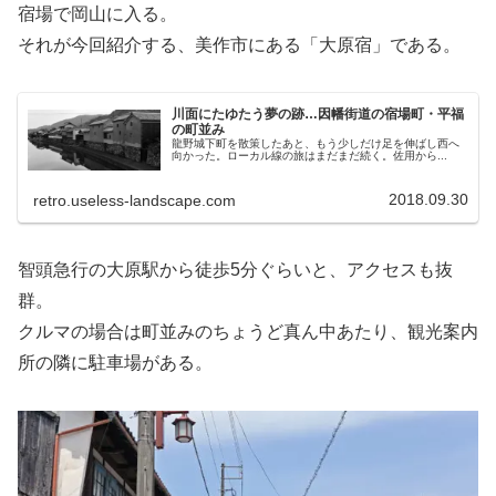
宿場で岡山に入る。
それが今回紹介する、美作市にある「大原宿」である。
川面にたゆたう夢の跡…因幡街道の宿場町・平福
の町並み
龍野城下町を散策したあと、もう少しだけ足を伸ばし西へ
向かった。ローカル線の旅はまだまだ続く。佐用から...
2018.09.30
retro.useless-landscape.com
智頭急行の大原駅から徒歩5分ぐらいと、アクセスも抜
群。
クルマの場合は町並みのちょうど真ん中あたり、観光案内
所の隣に駐車場がある。