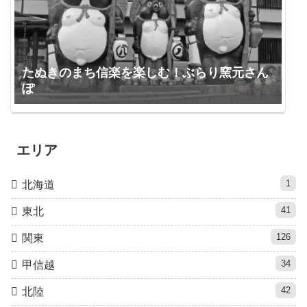
たぬきのまち信楽を楽しむ！ぶらり窯元さん
ぽ
エリア
1
北海道
41
東北
126
関東
34
甲信越
42
北陸