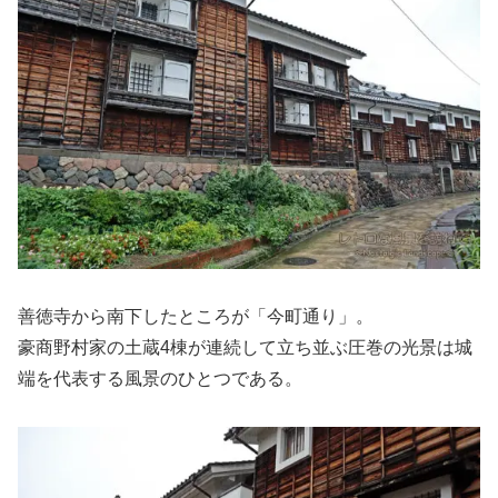
善徳寺から南下したところが「今町通り」。
豪商野村家の土蔵4棟が連続して立ち並ぶ圧巻の光景は城
端を代表する風景のひとつである。