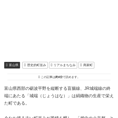
富山県
歴史的町並み
リアルまちなみ
商家町
この記事は
約4分
で読めます。
富山県西部の砺波平野を縦断する盲腸線、JR城端線の終
端にあたる「城端（じょうはな）」は絹織物の生産で栄え
た町である。