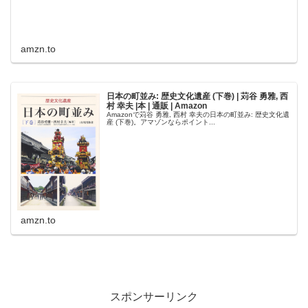
amzn.to
日本の町並み: 歴史文化遺産 (下巻) | 苅谷 勇雅, 西
村 幸夫 |本 | 通販 | Amazon
Amazonで苅谷 勇雅, 西村 幸夫の日本の町並み: 歴史文化遺
産 (下巻)。アマゾンならポイント...
amzn.to
スポンサーリンク