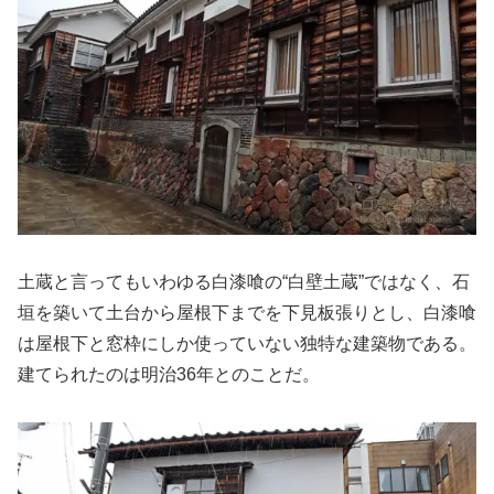
土蔵と言ってもいわゆる白漆喰の“白壁土蔵”ではなく、石
垣を築いて土台から屋根下までを下見板張りとし、白漆喰
は屋根下と窓枠にしか使っていない独特な建築物である。
建てられたのは明治36年とのことだ。