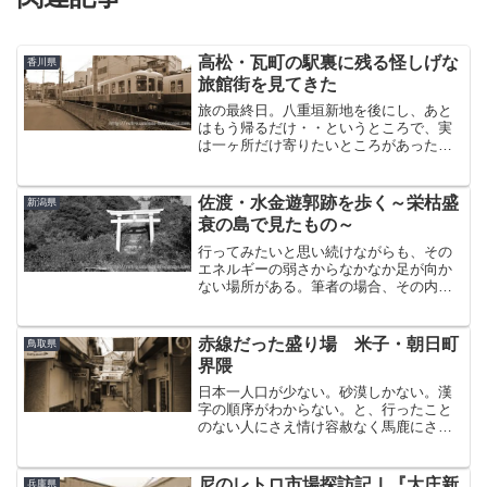
高松・瓦町の駅裏に残る怪しげな
香川県
旅館街を見てきた
旅の最終日。八重垣新地を後にし、あと
はもう帰るだけ・・というところで、実
は一ヶ所だけ寄りたいところがあった。
そんなわけで、やってきたのは琴電のタ
ーミナル駅、「瓦町駅」。実は、旅の初
日にここからほど近いところに泊まって
佐渡・水金遊郭跡を歩く～栄枯盛
新潟県
いたので、実際のところ6...
衰の島で見たもの～
行ってみたいと思い続けながらも、その
エネルギーの弱さからなかなか足が向か
ない場所がある。筆者の場合、その内の
ひとつが「佐渡島」であった。全国を旅
する者には、同じ地方ばかり連続で巡る
人はあまりいない。行きたい場所を順繰
赤線だった盛り場 米子・朝日町
鳥取県
りに訪れ、そのリストをひ...
界隈
日本一人口が少ない。砂漠しかない。漢
字の順序がわからない。と、行ったこと
のない人にさえ情け容赦なく馬鹿にされ
る県がある。それが取鳥県。間違えた。
鳥取県である。当ブログでもついに初上
陸となってしまった鳥取県。やって来た
尼のレトロ市場探訪記Ⅰ『大庄新
兵庫県