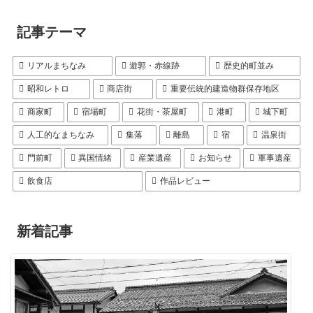
記事テーマ
リアルまちなみ
遊郭・赤線跡
歴史的町並み
昭和レトロ
商店街
重要伝統的建造物群保存地区
商家町
宿場町
花街・茶屋町
港町
城下町
人工的なまちなみ
集落
離島
宿
温泉街
門前町
異国情緒
産業遺産
お知らせ
軍事遺産
飲食店
作品レビュー
新着記事