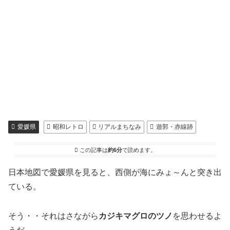
愛媛県
昭和レトロ
リアルまちなみ
遊郭・赤線跡
この記事は
約6分
で読めます。
日本地図で愛媛県を見ると、西側が海にみょ～んと突き出
ている。
そう・・それはさながら
カジキマグロのツノ
を思わせるよ