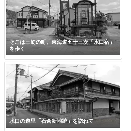
そこは三筋の町。東海道五十三次「水口宿」
を歩く
水口の遊里「石倉新地跡」を訪ねて