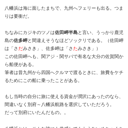
八幡浜は海に面したまちで、九州へフェリーも出る。つま
りは要衝だ。
ちなみにカジキのツノは
佐田岬半島
と言い、うっかり鹿児
島の
佐多岬
と間違えそうなほどソックリである。（佐田岬
は「さ
だ
みさき」、佐多岬は「さ
た
みさき」）
この佐田岬へも、関アジ・関サバで有名な大分の佐賀関か
ら船便がある。
筆者は昔九州から四国へクルマで渡るときに、旅費をケチ
るためにこの船に乗ったことがある。
もし当時の自分に旅に使える資金が潤沢にあったのなら、
間違いなく別府～八幡浜航路を選択していただろう。
だって別府にいたんだもの。。