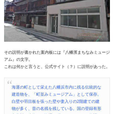
その説明が書かれた案内板には『八幡濱まちなみミュージ
アム』の文字。
これは何かと言うと、公式サイト（？）に説明があった。
海運の町として栄えた八幡浜市内に残る伝統的な
建造物を、「町並みミュージアム」として保存。
白壁や羽目板を張った壁や妻入りの2階建ての建
物が多く、昔の名残を残している。国の登録有形