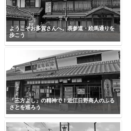
ようこそお多賀さんへ。表参道・絵馬通りを
歩こう
「三方よし」の精神で！近江日野商人のふる
さとを巡ろう