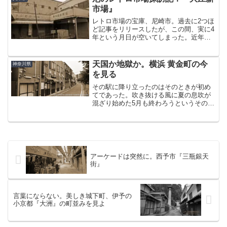
のは第二の都市、米子（よ...
市場』
レトロ市場の宝庫、尼崎市。過去に2つほ
ど記事をリリースしたが、この間、実に4
年という月日が空いてしまった。近年、
Ⅰで紹介した『太平市場』やまだ未訪問
だった『下坂部市場』が解体されてしま
った。こりゃぐずぐずしてる暇はない
天国か地獄か。横浜 黄金町の今
神奈川県
な・・と、意を決して短...
を見る
その駅に降り立ったのはそのときが初め
てであった。吹き抜ける風に夏の息吹が
混ざり始めた5月も終わろうというその
日。赤い電車に揺られて、横浜は黄金町
にやってきた。目的はただひとつ。かつ
て魔窟とまで言わしめた、暗黒の歴史を
呑み込んだ街の風景ををこ...
アーケードは突然に。西予市『三瓶銀天
街』
言葉にならない。美しき城下町、伊予の
小京都『大洲』の町並みを見よ