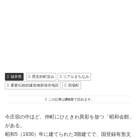
福井県
歴史的町並み
リアルまちなみ
重要伝統的建造物群保存地区
宿場町
この記事は
約5分
で読めます。
今庄宿の中ほど、仲町にひときわ異彩を放つ「昭和会館」
がある。
昭和5（1930）年に建てられた3階建てで、国登録有形文