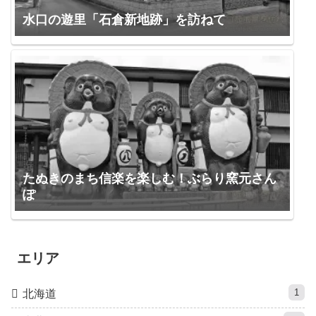
水口の遊里「石倉新地跡」を訪ねて
たぬきのまち信楽を楽しむ！ぶらり窯元さん
ぽ
エリア
1
北海道