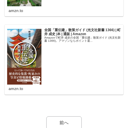
amzn.to
全国「重伝建」散策ガイド (光文社新書 1366) | 町
井 成史 |本 | 通販 | Amazon
Amazonで町井 成史の全国「重伝建」散策ガイド (光文社新
書 1366)。アマゾンならポイント還...
amzn.to
前へ