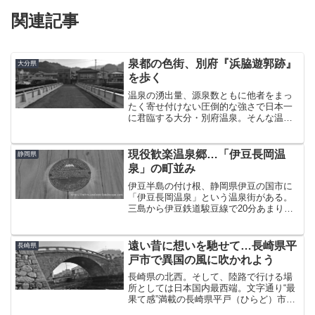
関連記事
泉都の色街、別府『浜脇遊郭跡』
大分県
を歩く
温泉の湧出量、源泉数ともに他者をまっ
たく寄せ付けない圧倒的な強さで日本一
に君臨する大分・別府温泉。そんな温泉
界の覇王とも言える別府には源泉でざっ
くりと分けた「別府八湯」というものが
あり、その中でも最も南にある浜脇温泉
現役歓楽温泉郷…「伊豆長岡温
静岡県
は「別府発祥の地」と呼ば...
泉」の町並み
伊豆半島の付け根、静岡県伊豆の国市に
「伊豆長岡温泉」という温泉街がある。
三島から伊豆鉄道駿豆線で20分あまり、
東京から新幹線に乗り込めば1時間半ぐら
いで行けるお手軽な温泉である。以前二
度ほど湯治で訪れたことがあるその伊豆
遠い昔に想いを馳せて…長崎県平
長崎県
長岡に久しぶりにやっ...
戸市で異国の風に吹かれよう
長崎県の北西。そして、陸路で行ける場
所としては日本国内最西端。文字通り“最
果て感”満載の長崎県平戸（ひらど）市。
そんな平戸をぷらぷらと歩く機会があっ