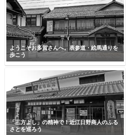
ようこそお多賀さんへ。表参道・絵馬通りを
歩こう
「三方よし」の精神で！近江日野商人のふる
さとを巡ろう