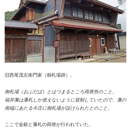
旧西尾茂左衛門家（御札場跡）。
御札場（おふだば）とはつまるところ両替所のこと。
福井藩は藩札しか使えないように規制していたので、藩の
南端にあたる今庄に御札場が設けられたとのこと。
ここで金銀と藩札の両替が行われていた。