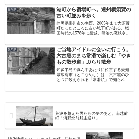
たので、町並みとともに歴史についても
ちょっとだけ触れてみようと思う。 平戸
港町から宿場町へ。遠州横須賀の
静岡県
に来たのは7年ぶり...
古い町並みを歩く
静岡県掛川市の南西、2005年まで大須賀
町だったところに古い城下町がある。戦
国時代の1578年に築城、明治の廃城令ま
で続いた「横須賀城」である。字面だけ
だと神奈川のと間違えられるので、こち
らはもっぱら『遠州横須賀』と呼ばれ
ご当地アイドルに会いに行こう。
愛知県
る。城下町は旧街道...
六古窯のまち常滑で楽しむ「やき
もの散歩道」ぶらり散歩
知多半島の真ん中あたりに位置する愛知
県常滑市（とこなめし）は、六古窯のひ
とつに数えられる「常滑焼」で知られる
焼き物のまちである。常滑駅からもほど
近い小高い丘の上に、昭和初期頃に隆盛
を極めた窯業集落が『やきもの散歩道』
として整備され、観光スポ...
荒波を越えた男たちの夢のあと。南越前
町「河野北前船主通り」