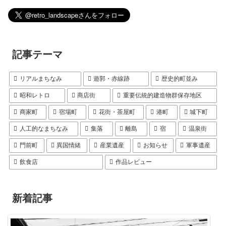
記事テーマ
リアルまちなみ
遊郭・赤線跡
歴史的町並み
昭和レトロ
商店街
重要伝統的建造物群保存地区
商家町
宿場町
花街・茶屋町
港町
城下町
人工的なまちなみ
集落
離島
宿
温泉街
門前町
異国情緒
産業遺産
お知らせ
軍事遺産
飲食店
作品レビュー
新着記事