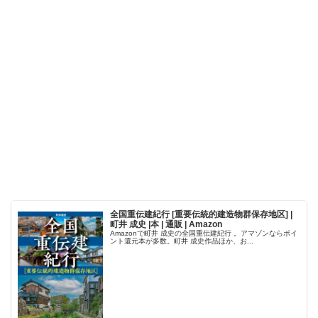
全国重伝建紀行 [重要伝統的建造物群保存地区] |
町井 成史 |本 | 通販 | Amazon
Amazonで町井 成史の全国重伝建紀行 。アマゾンならポイ
ント還元本が多数。町井 成史作品ほか、お...