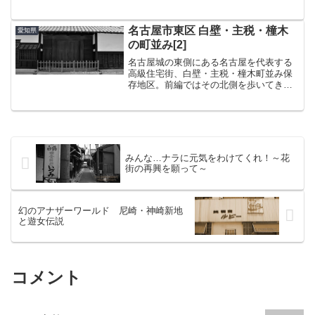
つとなりました。和歌山を海岸線に沿っ
て縦断し、いよいよ三重へ。昔、熊野古
道に来たとき以来の新宮や熊野を懐かし
名古屋市東区 白壁・主税・橦木
愛知県
みながら通過し、やって来た...
の町並み[2]
名古屋城の東側にある名古屋を代表する
高級住宅街、白壁・主税・橦木町並み保
存地区。前編ではその北側を歩いてきた
ので今度は南側を見ていくことにする。
このエリアには東西に走る三本の筋があ
り、北から白壁町筋、主税町筋、橦木町
筋となっている。まんまで...
みんな…ナラに元気をわけてくれ！～花
街の再興を願って～
幻のアナザーワールド 尼崎・神崎新地
と遊女伝説
コメント