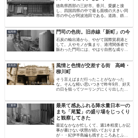
徳島県西部の三好市。香川、愛媛と接
し、四国四県の中で最も面積の大きい同
市の中心が阿波池田である。道路、鉄道
ともに今も昔も交通の要衝となっている
池田は、この地方の経済や産業の中心と
して古くから栄えてきた。特に、幕末か
門司の色街。旧赤線「新町」の今
福岡県
ら明治にかけて「阿波刻みた...
石炭の輸出港から、やがて国際貿易港と
して。人やモノが集まり、港湾関係者で
賑わった門司には、やはり自然な成り行
きで色街ができた。明治時代に開業した
「馬場遊郭」がその始まりとされるが、
これについては日を改めてきちんと調べ
風情と色情が交差する街 高崎・
群馬県
てから書きたいと思ってい...
柳川町
そう言えばまだ行ったことがなかった
な。そんな軽い思いつきで昨年9月、好天
の日を狙ってツーリングにくり出した。
目的地は群馬の名湯・伊香保温泉であ
る。そのときに立ち寄ったのが、かねて
から見たかった高崎の赤線跡、柳川町で
最果て感あふれる降水量日本一の
三重県
あった。高崎銀座商店街柳川...
まち「尾鷲」の盛り場をじっくり
と観察してきた
最近なかなか忙しくて、週1本程度しか記
事が書けない状態が続いております
が・・紀伊半島編も残すところあとふた