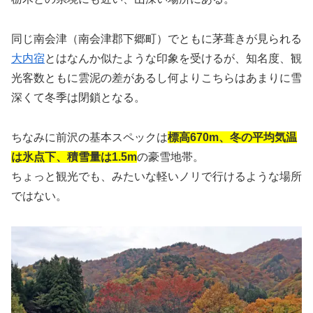
同じ南会津（南会津郡下郷町）でともに茅葺きが見られる
大内宿
とはなんか似たような印象を受けるが、知名度、観
光客数ともに雲泥の差があるし何よりこちらはあまりに雪
深くて冬季は閉鎖となる。
ちなみに前沢の基本スペックは
標高670m、冬の平均気温
は氷点下、積雪量は1.5m
の豪雪地帯。
ちょっと観光でも、みたいな軽いノリで行けるような場所
ではない。