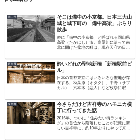
そこは備中の小京都。日本三大山
岡山県
城と城下町の「備中高梁」ぶらり
散歩
俗に「備中の小京都」と呼ばれる岡山県
高梁（たかはし）市。高梁川に沿って南
北に開けた盆地の町は、現存天守の日本
三大山城『備中松山城』の城下町でもあ
る。今も商家の家並みと武家屋敷群が残
る備中高梁の町並みをぶらぶらと歩いて
酔いどれの聖地新橋「新橋駅前ビ
東京都
みよう。そう言えば吹屋に...
ル」
日本の首都東京にはいろいろな聖地が存
在する。秋葉原（オタク）、中野（サブ
カル）、六本木（恋人）など枚挙に暇が
ないが、その中でもひときわアングラ的
な意味で輝きを放つ聖地がサラリーマン
の聖地新橋である。サラリーマンの街と
今さらだけど吉祥寺のハモニカ横
東京都
言われる所以は、そこで働...
丁に行ってきた話
2016年、ついに「住みたい街ランキン
グ」の首位から陥落したことが記憶に新
しい吉祥寺に、約10年ぶりにやって来
た。北口の駅前にある『ハモニカ横丁』
を見に来たのである。名前の持つイメー