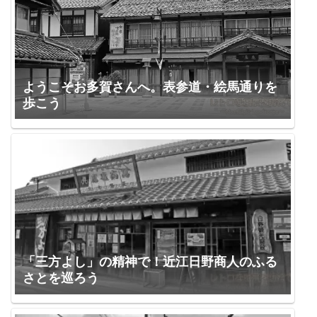
ようこそお多賀さんへ。表参道・絵馬通りを
歩こう
「三方よし」の精神で！近江日野商人のふる
さとを巡ろう