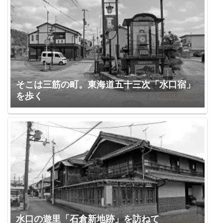
そこは三筋の町。東海道五十三次「水口宿」
を歩く
水口の遊里「石倉新地跡」を訪ねて