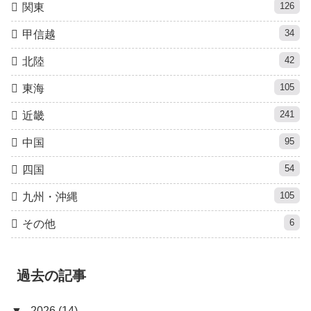
126
関東
34
甲信越
42
北陸
105
東海
241
近畿
95
中国
54
四国
105
九州・沖縄
6
その他
過去の記事
▼
2026 (14)