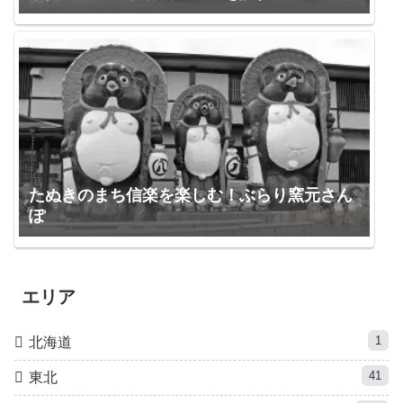
たぬきのまち信楽を楽しむ！ぶらり窯元さん
ぽ
エリア
1
北海道
41
東北