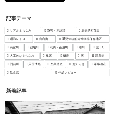
記事テーマ
リアルまちなみ
遊郭・赤線跡
歴史的町並み
昭和レトロ
商店街
重要伝統的建造物群保存地区
商家町
宿場町
花街・茶屋町
港町
城下町
人工的なまちなみ
集落
離島
宿
温泉街
門前町
異国情緒
産業遺産
お知らせ
軍事遺産
飲食店
作品レビュー
新着記事