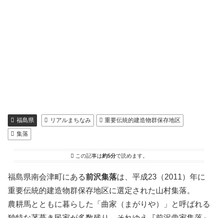
福島県
リアルまちなみ
重要伝統的建造物群保存地区
集落
この記事は
約5分
で読めます。
福島県南会津町にある
前沢集落
は、平成23（2011）年に
重要伝統的建造物群保存地区に選定された山村集落。
農耕馬とともに暮らした「曲家（まがりや）」と呼ばれる
独特な茅葺き民家が多数残り、それゆえ『前沢曲家集落』