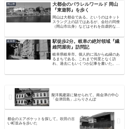
ジやブランド力だけに惹かれてこの地を
大都会のパラレルワールド 岡山
岡山県
選ぶ若者は後を絶たない...
『東遊郭』を歩く
岡山は大都会である。というのはネット
スラング上の話ではあるが、会社の同僚
（岡山市出身）などはそれを自虐的なネ
タに変換し、自信満々のドヤ顔で「ん？
あぁ、てか車が空飛んでるからね」とち
ょっと面白いことを言っていたので、今
駅徒歩2分。岐阜の絶対領域『繊
岐阜県
日はそんな彼にあやかる形...
維問屋街』訪問記
岐阜県岐阜市。個人的に浅からぬ縁のあ
るまちである。これまで何度となく訪
れ、過去にもいくつか記事を書いた。今
回岐阜にやってきたのは、『柳ヶ瀬商店
街』の再開発がいよいよのっぴきならぬ
事態になってきたと言う不穏な話を聞
き、もはや一刻の猶予もないこ...
擬洋風建築に魅せられて。南会津の中心
「会津田島」ぶらりさんぽ
都会のエアポケットを探して。吹田の古
い町並みを歩いた