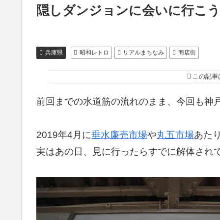
隠しダンジョンに会いに行こう
兵庫県
昭和レトロ
リアルまちなみ
商店街
この記事
前回までの水道筋の流れのまま、今回も神
2019年4月に
垂水廉売市場
や
丸五市場
あた
実はあの日、見に行ったらすでに解体され