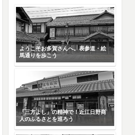
ようこそお多賀さんへ。表参道・絵
馬通りを歩こう
「三方よし」の精神で！近江日野商
人のふるさとを巡ろう