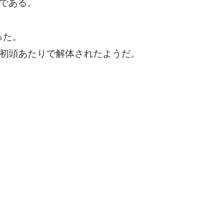
である。
った。
9年初頭あたりで解体されたようだ。