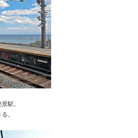
絶景駅。
きる。