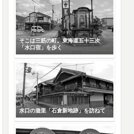
そこは三筋の町。東海道五十三次
「水口宿」を歩く
水口の遊里「石倉新地跡」を訪ねて