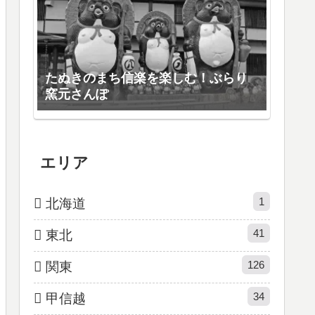
たぬきのまち信楽を楽しむ！ぶらり
窯元さんぽ
エリア
1
北海道
41
東北
126
関東
34
甲信越