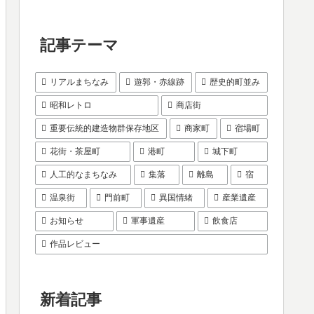
記事テーマ
リアルまちなみ
遊郭・赤線跡
歴史的町並み
昭和レトロ
商店街
重要伝統的建造物群保存地区
商家町
宿場町
花街・茶屋町
港町
城下町
人工的なまちなみ
集落
離島
宿
温泉街
門前町
異国情緒
産業遺産
お知らせ
軍事遺産
飲食店
作品レビュー
新着記事