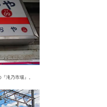
の『滝乃市場』。