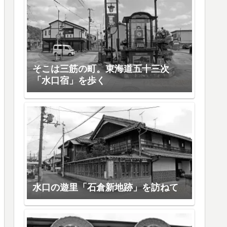
そこは三筋の町。東海道五十三次
「水口宿」を歩く
水口の遊里「石倉新地跡」を訪ねて