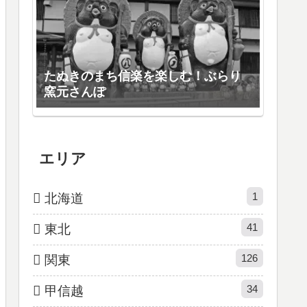
たぬきのまち信楽を楽しむ！ぶらり
窯元さんぽ
エリア
1
北海道
41
東北
126
関東
34
甲信越