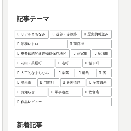
記事テーマ
リアルまちなみ
遊郭・赤線跡
歴史的町並み
昭和レトロ
商店街
重要伝統的建造物群保存地区
商家町
宿場町
花街・茶屋町
港町
城下町
人工的なまちなみ
集落
離島
宿
温泉街
門前町
異国情緒
産業遺産
お知らせ
軍事遺産
飲食店
作品レビュー
新着記事