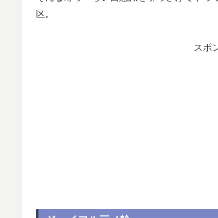
区。
スポ