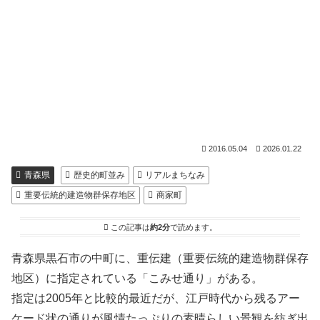
2016.05.04
2026.01.22
青森県
歴史的町並み
リアルまちなみ
重要伝統的建造物群保存地区
商家町
この記事は
約2分
で読めます。
青森県黒石市の中町に、重伝建（重要伝統的建造物群保存
地区）に指定されている「こみせ通り」がある。
指定は2005年と比較的最近だが、江戸時代から残るアー
ケード状の通りが風情たっぷりの素晴らしい景観を紡ぎ出