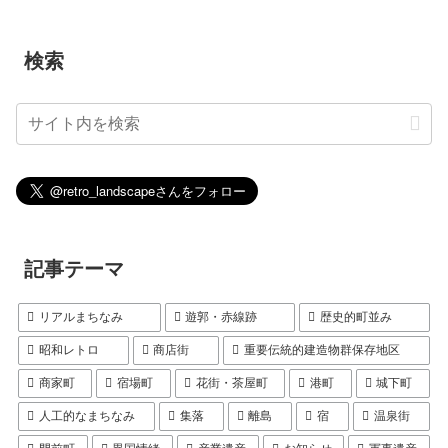
検索
記事テーマ
リアルまちなみ
遊郭・赤線跡
歴史的町並み
昭和レトロ
商店街
重要伝統的建造物群保存地区
商家町
宿場町
花街・茶屋町
港町
城下町
人工的なまちなみ
集落
離島
宿
温泉街