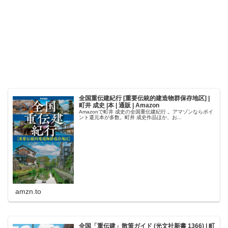
全国重伝建紀行 [重要伝統的建造物群保存地区] |
町井 成史 |本 | 通販 | Amazon
Amazonで町井 成史の全国重伝建紀行 。アマゾンならポイ
ント還元本が多数。町井 成史作品ほか、お...
amzn.to
全国「重伝建」散策ガイド (光文社新書 1366) | 町