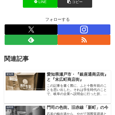
LINE
コピー
フォローする
関連記事
愛知県瀬戸市・『銀座通商店街』
愛知県
と『末広町商店街』
この記事を書く際に、ふと十数年前のこ
とを思い出した。それは学生時代のこと
で、岐阜の企業へ説明会に行った折、帰
りのバス待ちで話しかけられた同じ就活
生と意気投合し、連絡先を交換した。そ
の後、名古屋の企業に面接を受けに行っ
門司の色街。旧赤線「新町」の今
福岡県
たときに、その彼の部屋に...
石炭の輸出港から、やがて国際貿易港と