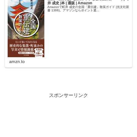
井 成史 |本 | 通販 | Amazon
Amazonで町井 成史の全国「重伝建」散策ガイド (光文社新
書 1366)。アマゾンならポイント還...
amzn.to
スポンサーリンク