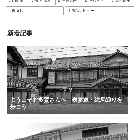
門前町
異国情緒
産業遺産
お知らせ
軍事遺産
飲食店
作品レビュー
新着記事
ようこそお多賀さんへ。表参道・絵馬通りを
歩こう