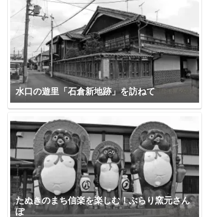
水口の遊里「石倉新地跡」を訪ねて
たぬきのまち信楽を楽しむ！ぶらり窯元さん
ぽ