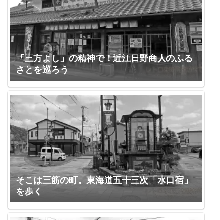
「三方よし」の精神で！近江日野商人のふる
さとを巡ろう
そこは三筋の町。東海道五十三次「水口宿」
を歩く