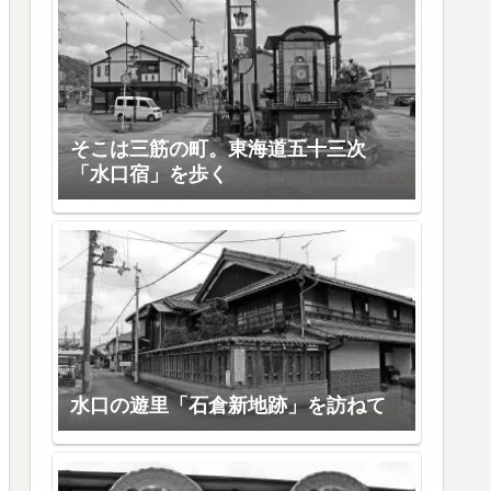
そこは三筋の町。東海道五十三次
「水口宿」を歩く
水口の遊里「石倉新地跡」を訪ねて