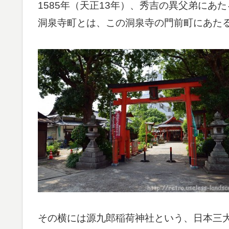
1585年（天正13年）、秀吉の異父弟に
洞泉寺町とは、この洞泉寺の門前町にあた
その横には源九郎稲荷神社という、日本三