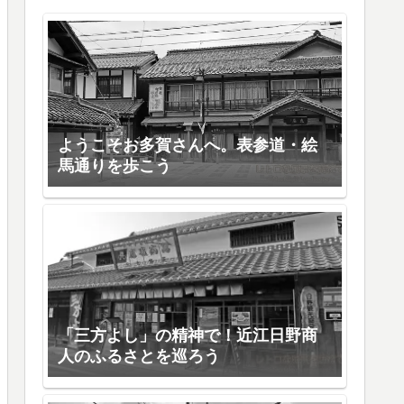
ようこそお多賀さんへ。表参道・絵
馬通りを歩こう
「三方よし」の精神で！近江日野商
人のふるさとを巡ろう