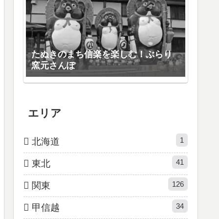
たぬきのまち信楽を楽しむ！ぶらり
窯元さんぽ
エリア
1
北海道
41
東北
126
関東
34
甲信越