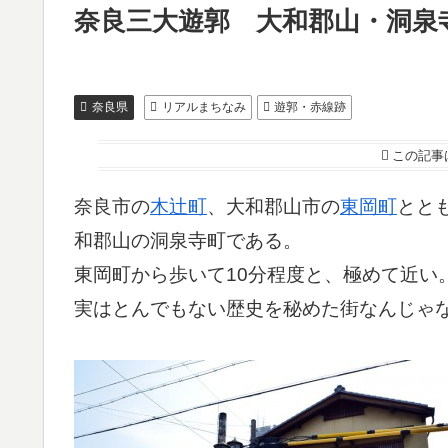
奈良三大遊郭 大和郡山・洞泉
奈良県
リアルまちなみ
遊郭・赤線跡
この記事
奈良市の
木辻町
、大和郡山市の
東岡町
とと
和郡山の洞泉寺町である。
東岡町から歩いて10分程度と、極めて近い
実はとんでもない歴史を秘めた街なんじゃ