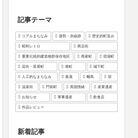
記事テーマ
リアルまちなみ
遊郭・赤線跡
歴史的町並み
昭和レトロ
商店街
重要伝統的建造物群保存地区
商家町
宿場町
花街・茶屋町
港町
城下町
人工的なまちなみ
集落
離島
宿
温泉街
門前町
異国情緒
産業遺産
お知らせ
軍事遺産
飲食店
作品レビュー
新着記事