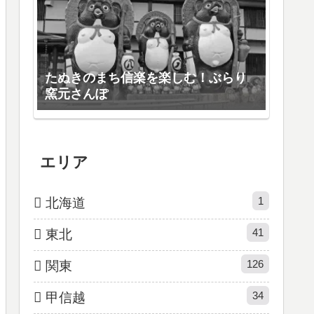
たぬきのまち信楽を楽しむ！ぶらり
窯元さんぽ
エリア
1
北海道
41
東北
126
関東
34
甲信越