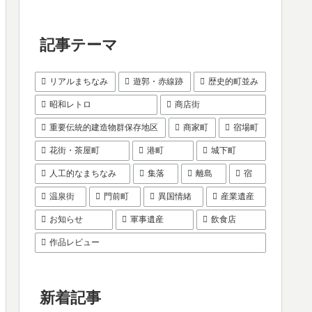
記事テーマ
リアルまちなみ
遊郭・赤線跡
歴史的町並み
昭和レトロ
商店街
重要伝統的建造物群保存地区
商家町
宿場町
花街・茶屋町
港町
城下町
人工的なまちなみ
集落
離島
宿
温泉街
門前町
異国情緒
産業遺産
お知らせ
軍事遺産
飲食店
作品レビュー
新着記事