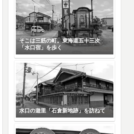
そこは三筋の町。東海道五十三次
「水口宿」を歩く
水口の遊里「石倉新地跡」を訪ねて