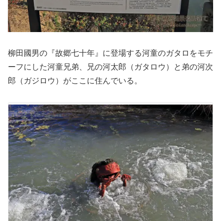
柳田國男の『故郷七十年』に登場する河童のガタロをモチ
ーフにした河童兄弟、兄の河太郎（ガタロウ）と弟の河次
郎（ガジロウ）がここに住んでいる。