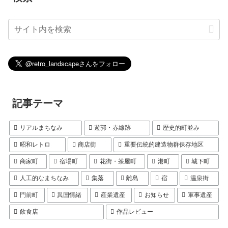
記事テーマ
リアルまちなみ
遊郭・赤線跡
歴史的町並み
昭和レトロ
商店街
重要伝統的建造物群保存地区
商家町
宿場町
花街・茶屋町
港町
城下町
人工的なまちなみ
集落
離島
宿
温泉街
門前町
異国情緒
産業遺産
お知らせ
軍事遺産
飲食店
作品レビュー