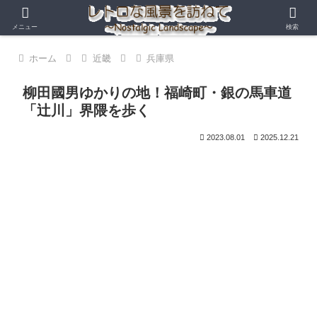
メニュー
検索
ホーム
近畿
兵庫県
柳田國男ゆかりの地！福崎町・銀の馬車道
「辻川」界隈を歩く
2023.08.01
2025.12.21