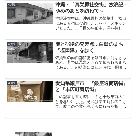
ある。ずっと前から一度見てみたいと思
沖縄・「真栄原社交街」放浪記～
沖縄県
っていたところ、ちょう...
ゆめのあとを訪ねて～
沖縄滞在中は、沖縄屈指の繁華街、松山
にある安宿に投宿しここをベースキャン
プとした。二日目の午前中、満を持して
宜野湾市の「真栄原社交街」へと向かっ
た。距離にして約10km、車で20分くらい
だろうか。真栄原新町真栄原社交街は、
港と宿場の交差点…白壁のまち
佐賀県
通称を「真栄原新町...
『塩田津』を歩く
佐賀県の南西部にある嬉野市。何はとも
あれ、巷では温泉とお茶で知られるまち
である。この嬉野には江戸時代、長崎街
道の宿場として嬉野宿と塩田宿が置かれ
た。栄えた時代の名残を今に残す、その
塩田の町並みを歩いてみた。嬉野市塩田
愛知県瀬戸市・『銀座通商店街』
愛知県
町は、お隣鹿島市にほど近...
と『末広町商店街』
この記事を書く際に、ふと十数年前のこ
とを思い出した。それは学生時代のこと
で、岐阜の企業へ説明会に行った折、帰
りのバス待ちで話しかけられた同じ就活
生と意気投合し、連絡先を交換した。そ
の後、名古屋の企業に面接を受けに行っ
たときに、その彼の部屋に...