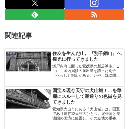
関連記事
住友を生んだ山。『別子銅山』へ
愛媛県
観光に行ってきました
瀬戸内海に面した愛媛県の新居浜市。こ
こに、国内屈指の産出量を誇った別子
（べっし）銅山がある。いや、既に閉山
しているので“あった”というほうが正しい
が、今は観光スポット「マイントピア別
子」として整備されている。市街地から
国宝＆現存天守の犬山城！…を華
愛知県
10km足らずで行ける...
麗にスルーして裏通りの色街を見
てきました
愛知県犬山市にある「犬山城」は、国宝
であり現存12天守のひとつ。尾張国と美
濃国の国境に位置し、その立地の重要性
から信長・秀吉・家康の三英傑が欲しが
ったという半端じゃない歴史を持つ城で