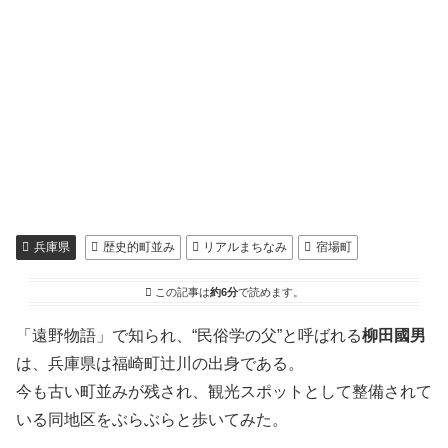
兵庫県
歴史的町並み
リアルまちなみ
宿場町
この記事は
約6分
で読めます。
「遠野物語」で知られ、“民俗学の父”と呼ばれる
柳田國男
は、兵庫県は福崎町辻川の出身である。
今も古い町並みが残され、観光スポットとして整備されて
いる同地区をぶらぶらと歩いてみた。