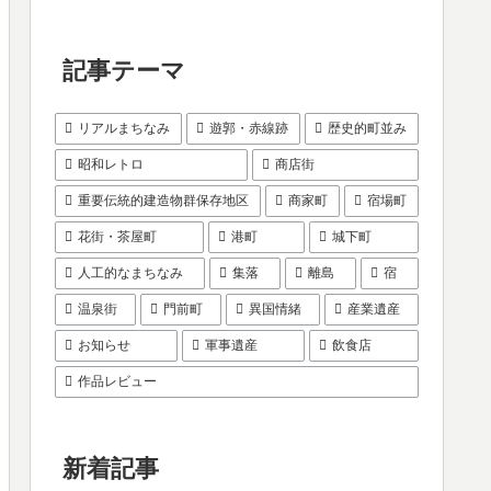
記事テーマ
リアルまちなみ
遊郭・赤線跡
歴史的町並み
昭和レトロ
商店街
重要伝統的建造物群保存地区
商家町
宿場町
花街・茶屋町
港町
城下町
人工的なまちなみ
集落
離島
宿
温泉街
門前町
異国情緒
産業遺産
お知らせ
軍事遺産
飲食店
作品レビュー
新着記事