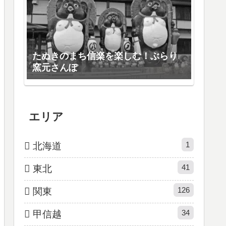
たぬきのまち信楽を楽しむ！ぶらり
窯元さんぽ
エリア
1
北海道
41
東北
126
関東
34
甲信越