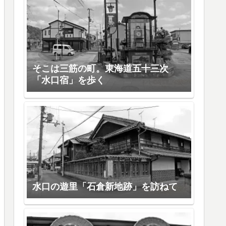
そこは三筋の町。東海道五十三次
「水口宿」を歩く
水口の遊里「石倉新地跡」を訪ねて