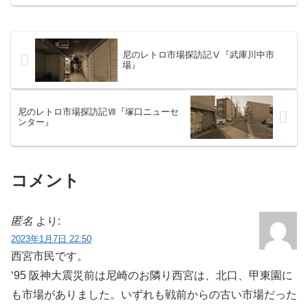
き、満足して家路に着くことであろう。
だが、それだけでは残念ながら不十分で
ある。満点とは言えない。...
尼のレトロ市場探訪記Ⅴ『武庫川中市
場』
尼のレトロ市場探訪記Ⅶ『塚口ニューセ
ンター』
コメント
匿名
より:
2023年1月7日 22:50
西宮市民です。
‘95 阪神大震災前は尼崎のお隣り西宮は、北口、甲東園に
も市場がありました。いずれも戦前からの古い市場だった