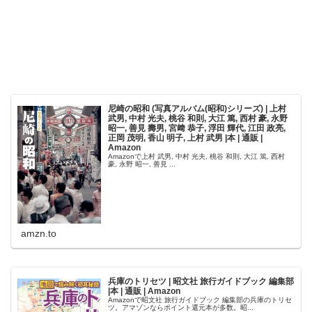
尼崎の昭和 (写真アルバム(昭和)シリーズ) | 上村
武男, 中村 光夫, 桃谷 和則, 大江 篤, 西村 豪, 永野
昭一, 善見 壽男, 宮﨑 恭子, 浮田 輝代, 江田 政亮,
正岡 茂明, 香山 明子, 上村 武男 |本 | 通販 |
Amazon
Amazonで上村 武男, 中村 光夫, 桃谷 和則, 大江 篤, 西村
豪, 永野 昭一, 善見 ...
amzn.to
兵庫のトリセツ | 昭文社 旅行ガイドブック 編集部
|本 | 通販 | Amazon
Amazonで昭文社 旅行ガイドブック 編集部の兵庫のトリセ
ツ。アマゾンならポイント還元本が多数。昭...