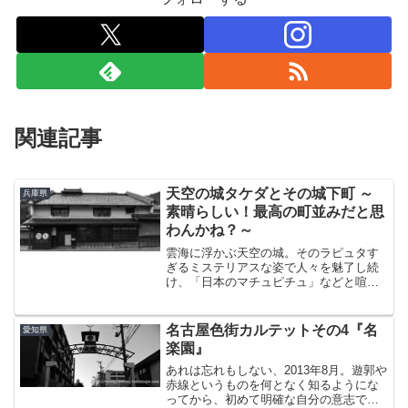
関連記事
天空の城タケダとその城下町 ～
兵庫県
素晴らしい！最高の町並みだと思
わんかね？～
雲海に浮かぶ天空の城。そのラピュタす
ぎるミステリアスな姿で人々を魅了し続
け、「日本のマチュピチュ」などと喧伝
されたことも手伝って大量に押し寄せた
観光客のマナーの悪さが表面化。社会問
題となったことが記憶に新しい、兵庫県
名古屋色街カルテットその4『名
愛知県
朝来市の竹田城跡。常にラ...
楽園』
あれは忘れもしない、2013年8月。遊郭や
赤線というものを何となく知るようにな
ってから、初めて明確な自分の意志で足