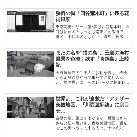
を運んだ場所が「名楽園」こと、名古屋
の中村遊郭だった。あの日の衝撃をもう
一度、そしてあの頃の未熟な自分では決
狭斜の街「四谷荒木町」に残る花
東京都
して知り得ることが...
街風景
東京花街シリーズ第5弾は四谷荒木町。四
谷は新宿区のもっとも南東にある街で、
港区、千代田区とも近い。通常、荒木町
へは都営新宿線の曙橋から南下するか、
丸ノ内線の四谷三丁目から北上するルー
トを採る。この日は前者を選んだ。歴史
またの名を“猫の島”。王道の漁村
岡山県
を紐解くと、江戸時代、...
風景を色濃く残す『真鍋島』上陸
記
天野屋旅館のご主人にお礼を告げ、桟橋
から定刻通りやって来た船に乗り込ん
だ。旅の思い出、その1ページに刻まれた
北木島を愛おしみながら次なる島へと向
かった。大浦港から10分。船はお隣、真
鍋島の岩坪港に滑り込んだ。実はこのと
世界よ、これが倉敷だ！アナザー
岡山県
きの旅で最も楽しみにし...
美観地区、『川西遊郭跡』に刮目
せよ
白壁の蔵。風にそよぐ柳が、川面にさら
さらと影を落とす。倉敷美観地区。観光
でこの街へやって来る人は、十中八九、
いや、おそらくそれ以上の人がここへ行