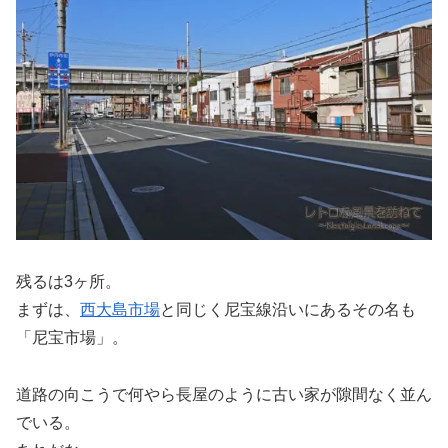
残るは3ヶ所。
まずは、
西大島市場
と同じく尼宝線沿いにあるその名も
「尼宝市場」。
道路の向こうで何やら長屋のように古い家が隙間なく並ん
でいる。