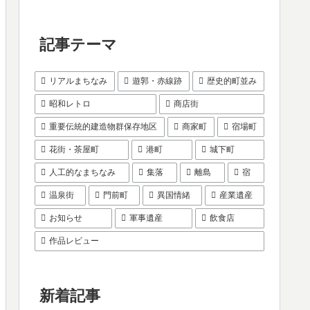
記事テーマ
リアルまちなみ
遊郭・赤線跡
歴史的町並み
昭和レトロ
商店街
重要伝統的建造物群保存地区
商家町
宿場町
花街・茶屋町
港町
城下町
人工的なまちなみ
集落
離島
宿
温泉街
門前町
異国情緒
産業遺産
お知らせ
軍事遺産
飲食店
作品レビュー
新着記事