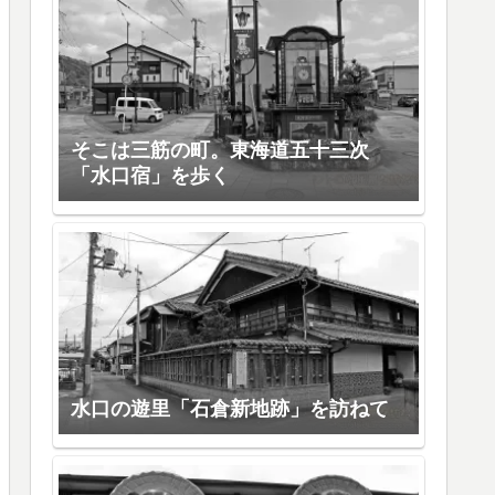
そこは三筋の町。東海道五十三次
「水口宿」を歩く
水口の遊里「石倉新地跡」を訪ねて