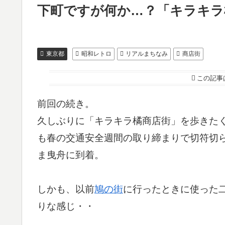
下町ですが何か…？「キラキラ
東京都
昭和レトロ
リアルまちなみ
商店街
この記事
前回の続き。
久しぶりに「キラキラ橘商店街」を歩きた
も春の交通安全週間の取り締まりで切符切
ま曳舟に到着。
しかも、以前
鳩の街
に行ったときに使った
りな感じ・・