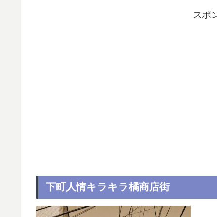
スポ
下町人情キラキラ橘商店街