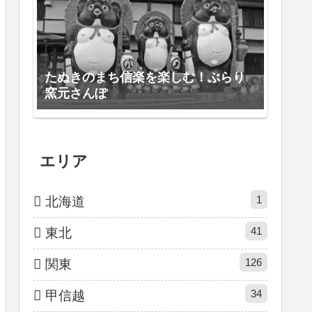
たぬきのまち信楽を楽しむ！ぶらり
窯元さんぽ
エリア
1
北海道
41
東北
126
関東
34
甲信越