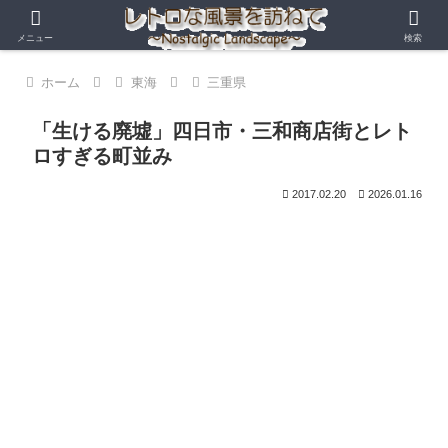
メニュー
検索
ホーム
東海
三重県
「生ける廃墟」四日市・三和商店街とレト
ロすぎる町並み
2017.02.20
2026.01.16