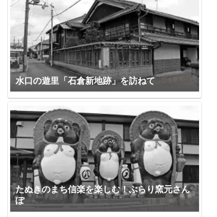
水口の遊里「石倉新地跡」を訪ねて
たぬきのまち信楽を楽しむ！ぶらり窯元さん
ぽ