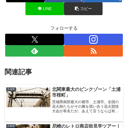
LINE
コピー
フォローする
関連記事
北関東最大のピンクゾーン「土浦
茨城県
市桜町」
茨城県南部最大の都市、土浦市。全国の
花火師たちがその腕を競い合う花火競技
大会が有名だが、あえて言うならば有名
なものはそれぐらい。強いてもうひとつ
挙げるとすれば北関東最大級の風俗街が
ある、ということになるのだが、今回は
尼崎のレトロ商店街見学ツアーⅠ
兵庫県