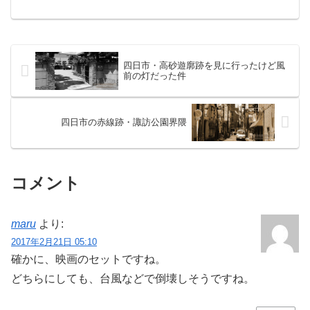
について、『全国女性街ガイド』に以下
の記述がある。赤線は新柳町のほかに、
海岸寄りの前の私娼窟「大浜」が復活
し、百二十軒に四百五十名の女...
四日市・高砂遊廓跡を見に行ったけど風
前の灯だった件
四日市の赤線跡・諏訪公園界隈
コメント
maru
より:
2017年2月21日 05:10
確かに、映画のセットですね。
どちらにしても、台風などで倒壊しそうですね。