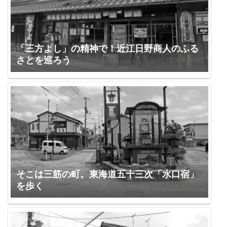
「三方よし」の精神で！近江日野商人のふる
さとを巡ろう
そこは三筋の町。東海道五十三次「水口宿」
を歩く