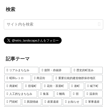
検索
記事テーマ
リアルまちなみ
遊郭・赤線跡
歴史的町並み
昭和レトロ
商店街
重要伝統的建造物群保存地区
商家町
宿場町
花街・茶屋町
港町
城下町
人工的なまちなみ
集落
離島
宿
温泉街
門前町
異国情緒
産業遺産
お知らせ
軍事遺産