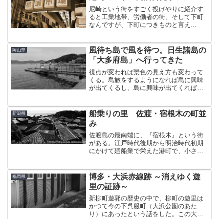
まさにその歓楽街を歩くた...
尼崎という街をすごく投げやりに紹介す
ると工業地帯、労働者の街、そして下町
なんですが、下町につきものと言え
ば・・レトロ商店街。当ブログでもちょ
くちょく参考にさせていただいている
「香ばしい町並み&建物」様が、以前こん
風待ち島で風を待つ。日生諸島の
岡山県
な素敵な記事を書かれていまし...
「大多府島」へ行ってきた
視点が変われば景色の見え方も変わって
くる。島旅をするようになれば島に興味
が出てくるし、島に興味が出てくればど
んな島でも行ってみたくなるのが人情と
いうもの。「次はあそこだな…」と狙い
を定めていたのが兵庫県西部と岡山県東
船乗りの里 佐渡・宿根木の町並
新潟県
部にまたがる日生諸島（ひ...
み
佐渡島の最南端に、『宿根木』という街
がある。江戸時代後期から明治時代初期
にかけて廻船業で栄えた港町で、小さな
入り江に100棟余りの板張りの建造物が密
集して立ち並ぶ景観が、1991年に重伝建
（重要伝統的建造物群保存地区）に選定
博多・大浜赤線跡 ～消えゆく遊
福岡県
されている。そん...
里の証跡～
新柳町遊郭の歴史の中で、柳町の遊里は
かつて今の下呉服町（大浜公園のあた
り）にあったという話をした。この大浜